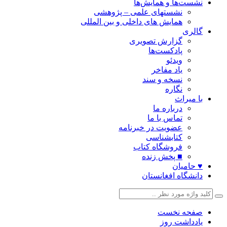
نشست‌ها و همایش‌ها
نشستهای علمی – پژوهشی
همایش های داخلی و بین المللی
گالری
گزارش تصویری
پادکست‌ها
ویدئو
یاد مفاخر
نسخه و سند
نگاره
با میراث
درباره ما
تماس با ما
عضویت در خبرنامه
کتابشناسی
فروشگاه کتاب
■ پخش زنده
♥ حامیان
دانشگاه افغانستان
صفحه نخست
یادداشت روز