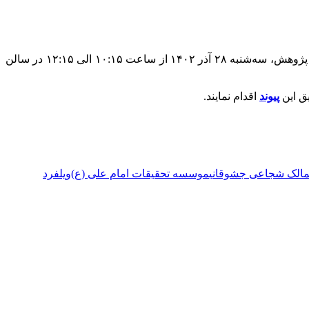
میراث مکتوب- نشست «بررسی انتقادی کارنامه شیعه‌پژوهی ویلفرد مادلونگ» به همت موسسه تحقیقات امام علی (ع) و به مناسبت هفته پژوهش، سه‌شنبه ۲۸ آذر ۱۴۰۲ از ساعت ۱۰:۱۵ الی ۱۲:۱۵ در سالن
ق این
پیوند
اقدام نمایند.
الک شجاعی جشوقانی
موسسه تحقیقات امام علی (ع)
ویلفرد