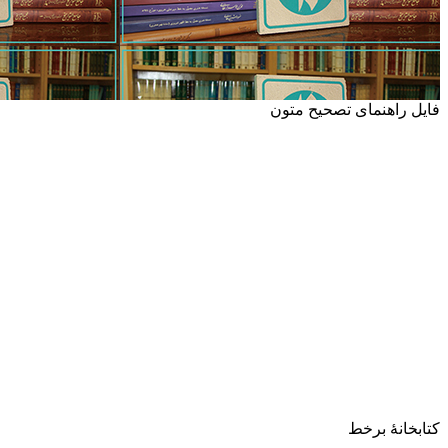
فایل راهنمای تصحیح متون
کتابخانۀ برخط