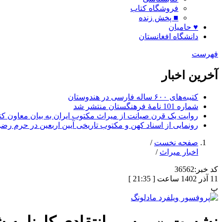
فروشگاه کتاب
■ پخش زنده
♥ حامیان
دانشگاه افغانستان
فهرست
آخرین اخبار
کتیبه‌های ۶۰۰ ساله فارسی در هندوستان
شماره 101 نامۀ فرهنگستان منتشر شد
روایت یک قرن صیانت از میراث مکتوب ایران به بیان معاون کتا
رونمایی از اسناد کهن و مکتوب تاریخی آیین اربعین در حرم رض
صفحه نخست
/
اخبار میراث
/
کد خبر:
36562
11 آذر 1402 ساعت [ 21:35 ]
پ