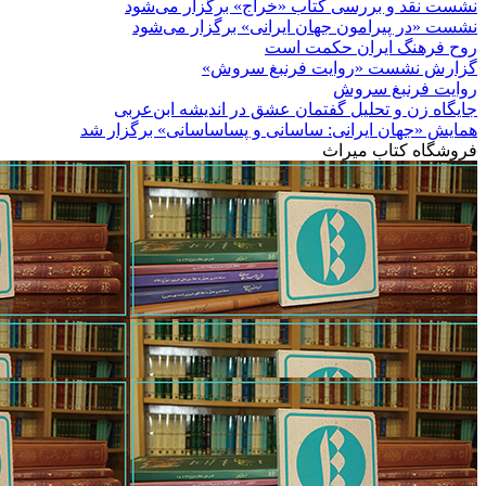
نشست نقد و بررسی کتاب «خراج» برگزار می‌شود
نشست «در پیرامون جهان ایرانی» برگزار می‌شود
روح فرهنگ ایران حکمت است
گزارش نشست «روایت فرنبغ سروش»
روایت فرنبغ سروش
جایگاه زن و تحلیل گفتمان عشق در اندیشه ابن‌عربی
همایش «جهان ایرانی: ساسانی و پساساسانی» برگزار شد
فروشگاه کتاب میراث