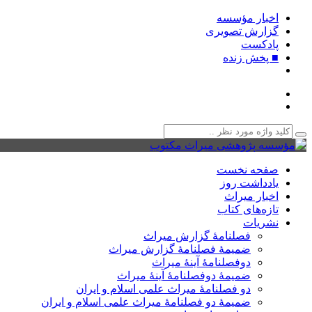
اخبار مؤسسه
گزارش تصویری
پادکست‌
■ پخش زنده
صفحه نخست
یادداشت روز
اخبار میراث
تازه‌های کتاب
نشریات
فصلنامۀ گزارش میراث
ضمیمۀ فصلنامۀ گزارش میراث
دوفصلنامۀ آینۀ میراث
ضمیمۀ دوفصلنامۀ آینۀ میراث
دو فصلنامۀ میراث علمی اسلام و ایران
ضمیمۀ دو فصلنامۀ میراث علمی اسلام و ایران