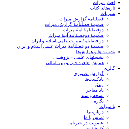
اخبار میراث
تازه‌های کتاب
نشریات
فصلنامۀ گزارش میراث
ضمیمۀ فصلنامۀ گزارش میراث
دوفصلنامۀ آینۀ میراث
ضمیمۀ دوفصلنامۀ آینۀ میراث
دو فصلنامۀ میراث علمی اسلام و ایران
ضمیمۀ دو فصلنامۀ میراث علمی اسلام و ایران
نشست‌ها و همایش‌ها
نشستهای علمی – پژوهشی
همایش های داخلی و بین المللی
گالری
گزارش تصویری
پادکست‌ها
ویدئو
یاد مفاخر
نسخه و سند
نگاره
با میراث
درباره ما
تماس با ما
عضویت در خبرنامه
کتابشناسی