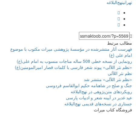
تهرانی
نهج‌البلاغه
مطالب مرتبط
فهرست آثار منتشرشده در مؤسسۀ پژوهشی میراث مکتوب با موضوع
امام علی (ع)
رونمایی از نسخه خطی 508 ساله مناجات منسوب به امام علی(ع)
«نظم نثر اللآلی» پیوند شعر فارسی با کلمات قصار امیرالمومنین(ع)
نظم نثر اللآلی
«نظم نثر اللآلی» منتشر شد
جنگ و صلح در شاهنامه حکیم ابوالقاسم فردوسی
رویکردهای متن‌پژوهی در نهج‌البلاغه
عید غدیر در آیینه شعر و ادبیات پارسی
جستاری در نسخه‌های قدیمی نهج‌البلاغه
فروشگاه کتاب میراث