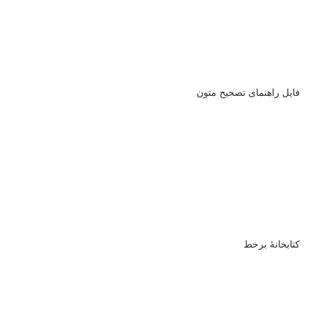
فایل راهنمای تصحیح متون
کتابخانۀ برخط