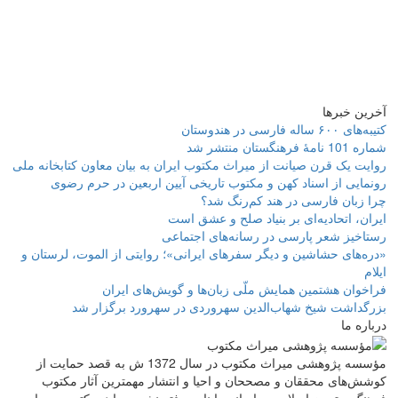
آخرین خبرها
کتیبه‌های ۶۰۰ ساله فارسی در هندوستان
شماره 101 نامۀ فرهنگستان منتشر شد
روایت یک قرن صیانت از میراث مکتوب ایران به بیان معاون کتابخانه ملی
رونمایی از اسناد کهن و مکتوب تاریخی آیین اربعین در حرم رضوی
چرا زبان فارسی در هند کم‌رنگ شد؟
ایران، اتحادیه‌ای بر بنیاد صلح و عشق است
رستاخیز شعر پارسی در رسانه‌های اجتماعی
«دره‌های حشاشین و دیگر سفرهای ایرانی»؛ روایتی از الموت، لرستان و
ایلام
فراخوان هشتمین همایش ملّی زبان‌ها و گویش‌های ایران
بزرگداشت شیخ شهاب‌الدین سهروردی در سهرورد برگزار شد
درباره ما
مؤسسه پژوهشی میراث مكتوب در سال 1372 ش به قصد حمایت از
كوشش‌های محققان و مصححان و احیا و انتشار مهمترین آثار مكتوب
فرهنگ و تمدن اسلامی و ایرانی با نام «دفتر نشر میراث مكتوب» و با