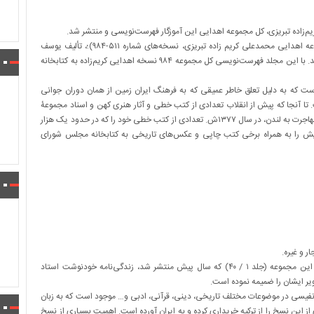
م‌زاده تبریزی، کل مجموعه اهدایی این آموزگار فهرست‌نویسی و منتشر شد.
جلد ۳/ ۴۰ از مجموعه فهارس کتابخانه مجلس شورای اسلامی (مجموعه اهدایی محمدعلی کریم زاده تبریزی، نسخه‌های شماره ۵۱۱-۹۸۴)؛، تألیف یوسف
بیگ‌باباپور از سوی انتشارات کتابخانه مجلس شورای اسلامی منتشر شد. با این مجلد فهرست‌نویسی کل مجموعه ۹۸۴ نسخه اهدایی کریم‌زاده به کتابخانه
 (متولد ۱۳۰۱ش.)، آموزگار دلسوزی است که به دلیل تعلق خاطر عمیقی که به فرهنگ ایران زمین از همان دوران جوانی
 آنجا که پیش از انقلاب تعدادی از کتب خطی و آثار هنری کهن و اسناد مجموعۀ
شخصی خویش را در منزلش به نمایش عموم گذاشت. ایشان پس از مهاجرت به لندن، در سال ۱۳۷۷ش. تعدادی از کتب خطی خود را که در حدود یک هزار
ش را به همراه برخی کتب چاپی و عکس‌های تاریخی به کتابخانه مجلس شورای
ر و غیره.
یوسف بیگ‌باباپور (مؤلف این فهرست) در مقدمه مجلد اوّل فهرست این مجموعه (جلد ۱ / ۴۰) که سال پیش منتشر شد، زندگی‌نامه خودنوشت استاد
اویر ایشان را ضمیمه نموده است.
فیسی در موضوعات مختلف تاریخی، دینی، قرآنی، ادبی و… موجود است که به زبان
 از این نسخ را از ترکیه خریداری کرده و به ایران آورده است. اهمیت بسیاری از نسخ