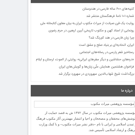
کتیبه‌های ۶۰۰ ساله فارسی در هندوستان
شماره ۱۰۱ نامۀ فرهنگستان منتشر شد
روایت یک قرن صیانت از میراث مکتوب ایران به بیان معاون کتابخانه ملی
رونمایی از اسناد کهن و مکتوب تاریخی آیین اربعین در حرم رضوی
چرا زبان فارسی در هند کم‌رنگ شد؟
ایران، اتحادیه‌ای بر بنیاد صلح و عشق است
رستاخیز شعر پارسی در رسانه‌های اجتماعی
«دره‌های حشاشین و دیگر سفرهای ایرانی»؛ روایتی از الموت، لرستان و ایلام
فراخوان هشتمین همایش ملّی زبان‌ها و گویش‌های ایران
بزرگداشت شیخ شهاب‌الدین سهروردی در سهرورد برگزار شد
درباره ما
مؤسسه پژوهشی میراث مكتوب در سال ۱۳۷۲ ش به قصد حمایت از
وشش‌های محققان و مصححان و احیا و انتشار مهمترین آثار مكتوب فرهنگ
 تمدن اسلامی و ایرانی با نام «دفتر نشر میراث مكتوب» و با كمك وزارت
رهنگ و ارشاد اسلامی تأسیس شد.