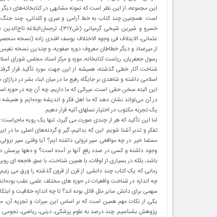
این مجموعه، از این نظر است که نمونه مشابهی در کتابخانه‌های دیگر با
از میرعماد و دیگر خطاطان معروف دوره صفویه، و چندین نسخه نفیس 
رسول جعفریان، ریاست کتابخانه، موزه و مرکز اسناد مجلس شورای اسلام
شناخت آثار خطی گذشته، همیشه از این جهت مورد تأکید قرار گرفت
اسلامی داشته و شاهدی بر جایگاه رفیع ما در میان ابناء بشر در درازا
این البته سخن حقی است، میراثی که ما داریم، چه آن چه در حوزه اسلا
در آن می‌تواند نشان دهد که ما اهل فکر و اندیشه بوده‌ایم و همیشه ت
یک تجربه مکتوب در اختیار نسلهای آتیه قرار دهیم.
اما این تأکید که هر از چندی صورت می گیرد، تنها یک رویه ماجراست؛
تفکر و تدبر آشنا شویم. این که بدانیم، گیر و گردنه‌های اصلی ما در
مسلما خیر. در چه مواقعی سیر نزولی داشته ایم؟ آیا وقتی سیر نزول
وجود داشته و کسی در صدد رفع آنها بر آمده است؟ و دهها پرسش دیگر
باشد، بلکه در بسیاری از اوقات، با همین شناخت، با عمق فاجعه ای روبرو خ
زمانی که یک کتاب چند دانشی از قرن از قرون گذشته را ورق می زنیم و 
چه اندازه در شناخت واقعیات در حوزه های مختلف علمی عقب بوده‌اند. چ
سهمی برای دانش سایر ملل قائل بوده اند؟ تا چه اندازه خلاقیت و ابتکار
یکی از نکات مهم همین است که بر اساس این میراث و تجزیه آن، می
پژوهش بشناسیم. چند درصد به علوم پزشکی، دینی، ریاضی، نجومی و ی