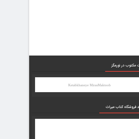
 مکتوب در نورمگز
Ketabkhaneye MirasMaktoob
د فروشگاه کتاب میراث