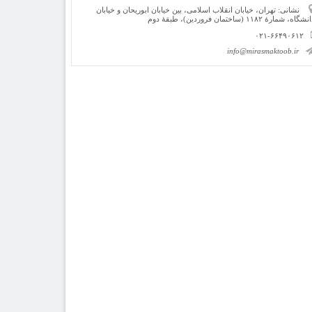
نشانی: تهران، خیابان انقلاب اسلامی، بین خیابان ابوریحان و خیابان
شگاه، شمارۀ ۱۱۸۲ (ساختمان فروردین)، طبقۀ دوم
۰۲۱-۶۶۴۹۰۶۱۲
info@mirasmaktoob.ir