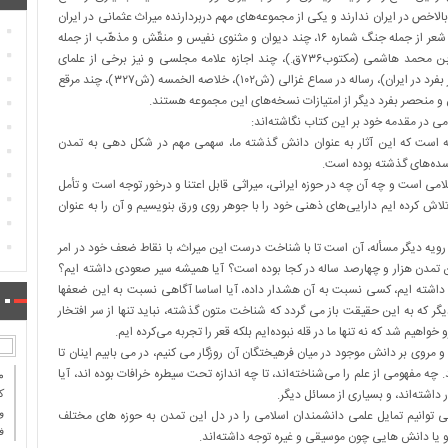
لاخص در ایران ندارند و یکی از مجموعه‌های مهم دربردارنده میراث عثمانی در ایران
است. همچنین چند کتاب به خط آرامی و عبری و کلدانی، چند جنگ شعر از جمله جنگ شماره ۱۶، چند دیوان و مثنوی نفیس و منقّش و مذهّب از جمله
خسرو و شیرین شیخی گرمیانی (ش۳۱۷)، ترجمان‌البلاغه تاج‌الدین بن محمد هاشمی (مکتوب۷۳۶ق.)، چند اجازه علامه مجلسی و نیز برخی از علمای
عثمانی، الایتلاف فی وجوه الاختلاف یوسف افندی زاده (نسخه منحصر بفرد در ایران)، رساله در سماع غزالی (ش۱۰۲)، خلاصه الخمسه (ش۳۲۷)، چند مرقع
و منحصر بفرد دیگر از امتیازات نسخه‌های این مجموعه هستند.
ی در مقدمه خود بر این کتاب نگاشته‌اند:
ه است که این آثار به عنوان دانش گذشته ما، سهمی مهم در شکل دهی به تمدن
ی سده‌های گذشته بوده است.
می است و چه آن چه در حوزه ایرانی، میراثی قابل اعتنا و درخور توجه است و تأمل
لاش کرده ایم دارایی‌های ذهنی خود را با جوهر روی ورق بنویسیم و آن را به عنوان
 رویه دیگر مسأله، آن است تا با شناخت درست این میراث، با نقاط ضعف خود در امر
 این تمدن هزار و چهارصد ساله در کجا بوده است؟ آیا همیشه سیر صعودی داشته ایم؟
ی داشته ایم، کسی نسبت به آن هشدار داده، آیا اساسا آگاهی نسبت به این ضعفها
 که به این حقیقت باز می گردد که شناخت متون گذشته، نباید تنها از سر افتخار
واهیم شد که نه تنها ما در قله نبوده‌ایم بلکه قعر را تجربه می‌کرده ایم.
مروی بر دانش موجود در میان فرهیختگان آن روزگار می کنیم، در می بابیم اینان تا
ه مفهومی از علم را می‌شناخته‌اند، تا چه اندازه تحت سیطره خرافات بوده اند، آیا
 داشته‌اند، و بسیاری از مسائل دیگر.
ك
 توانیم تمایل علمی دانشمندان اسلامی را در دل این تمدن به حوزه های مختلف
و
ف
ا دانش هایی چون موسیقی و غیره توجه داشته‌اند.