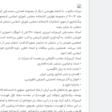
میراث مکتوب- با انتشار فهرستی دیگر از مجموعه اهدایی محمدعلی کری
مجلس به پایان رسید.
استاد محمدعلی کریم‌زاده تبریزی
خویش داشته، به گردآوری اشیای تاریخی و کتب خطی پرداخته است. تا
جلد می‌شد، همچنین برخی مرقعات و اسناد خطی دوره قاجاری خوی
اسلامی اهدا نمود.
استاد کریم‌زاده صاحب تألیفاتی نیز هست که عبارتند از:
• اسناد و فرامین منتشر نشده قاجاری،
• اجازت نامه به زبان انگلیسی،
• قلمدان و سایر صنایع روغنی ایران،
• احوال و آثار میرعماد الحسنی السیفی القزوینی،
• یادوارۀ خوی و
• سجع مهر پادشاهان قدیم ایران از شاه اسماعیل صفوی تا احمدشاه قاجا
کریم‌زاده را قید کرده بود و در این مجلد نیز نمونه‌ای از دست‌خط و تص
در این مجلد از فهرست مجموعه ایشان، همچون مجلدات پیشین، آثار ن
فارسی، عربی و ترکی به رشته تحریر درآمده‌اند. جناب کریم‌زاده بسیاری