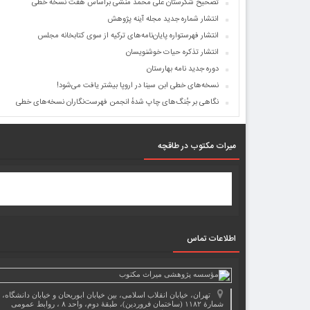
تصحیح شکرستان علی محمد منشی براساس هفت نسخه خطی
انتشار شماره جدید مجله آینه پژوهش
انتشار فهرستواره پایان­‌نامه­‌های ترکیه از سوی کتابخانه مجلس
انتشار تذکره حیات خوشنویسان
دوره جدید نامه بهارستان
نسخه‌های خطی ابن سینا در اروپا بیشتر یافت می‌شود!
نگاهی بر جُنگ‌های چاپ شدهٔ انجمن فهرست‌نگاران نسخه‌های خطی
میرات مکتوب در طاقچه
اطلاعات تماس
تهران، خیابان انقلاب اسلامی، بین خیابان ابوریحان و خیابان دانشگاه،
شمارۀ ۱۱۸۲ (ساختمان فروردین)، طبقۀ دوم، واحد ۸ ، روابط عمومی