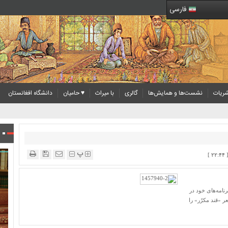
فارسی
ریات
نشست‌ها و همایش‌ها
گالری
با میراث
♥ حامیان
دانشگاه افغانستان
پ
نامه‌های خود در
 «قند مکرّر» را