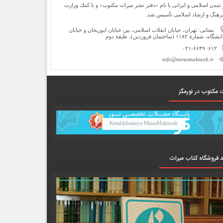
 تمدن اسلامی و ایرانی با نام «دفتر نشر میراث مكتوب» و با كمك وزارت
رهنگ و ارشاد اسلامی تأسیس شد.
نشانی: تهران، خیابان انقلاب اسلامی، بین خیابان ابوریحان و خیابان
شگاه، شمارۀ ۱۱۸۲ (ساختمان فروردین)، طبقۀ دوم
۰۲۱-۶۶۴۹۰۶۱۲
info@mirasmaktoob.ir
 مکتوب در نورمگز
Ketabkhaneye MirasMaktoob
د فروشگاه کتاب میراث