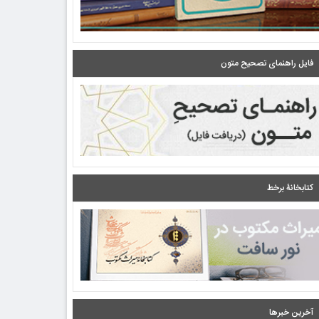
فایل راهنمای تصحیح متون
کتابخانۀ برخط
آخرین خبرها