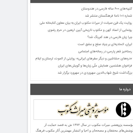
کتیبه‌های ۶۰۰ ساله فارسی در هندوستان
شماره ۱۰۱ نامۀ فرهنگستان منتشر شد
روایت یک قرن صیانت از میراث مکتوب ایران به بیان معاون کتابخانه ملی
رونمایی از اسناد کهن و مکتوب تاریخی آیین اربعین در حرم رضوی
چرا زبان فارسی در هند کم‌رنگ شد؟
ایران، اتحادیه‌ای بر بنیاد صلح و عشق است
رستاخیز شعر پارسی در رسانه‌های اجتماعی
«دره‌های حشاشین و دیگر سفرهای ایرانی»؛ روایتی از الموت، لرستان و ایلام
فراخوان هشتمین همایش ملّی زبان‌ها و گویش‌های ایران
بزرگداشت شیخ شهاب‌الدین سهروردی در سهرورد برگزار شد
درباره ما
مؤسسه پژوهشی میراث مكتوب در سال ۱۳۷۲ ش به قصد حمایت از
وشش‌های محققان و مصححان و احیا و انتشار مهمترین آثار مكتوب فرهنگ