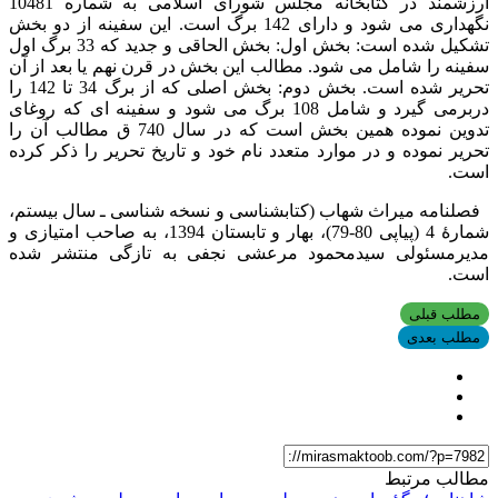
ارزشمند در کتابخانه مجلس شورای اسلامی به شماره 10481
نگهداری می شود و دارای 142 برگ است. این سفینه از دو بخش
تشکیل شده است: بخش اول: بخش الحاقی و جدید که 33 برگ اول
سفینه را شامل می شود. مطالب این بخش در قرن نهم یا بعد از آن
تحریر شده است. بخش دوم: بخش اصلی که از برگ 34 تا 142 را
دربرمی گیرد و شامل 108 برگ می شود و سفینه ای که روغای
تدوین نموده همین بخش است که در سال 740 ق مطالب آن را
تحریر نموده و در موارد متعدد نام خود و تاریخ تحریر را ذکر کرده
است.
فصلنامه میراث شهاب (کتابشناسی و نسخه شناسی ـ سال بیستم،
شمارۀ 4 (پیاپی 80-79)، بهار و تابستان 1394، به صاحب امتیازی و
مدیرمسئولی سیدمحمود مرعشی نجفی به تازگی منتشر شده
است.
مطلب قبلی
مطلب بعدی
مطالب مرتبط