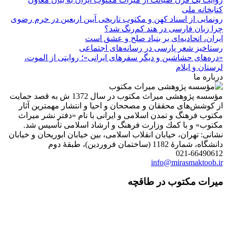
کتابخانه ملی
رونمایی از اسناد کهن و مکتوب تاریخی آیین اربعین در حرم رضوی
چرا زبان فارسی در هند کم‌رنگ شد؟
ایران، اتحادیه‌ای بر بنیاد صلح و عشق است
رستاخیز شعر پارسی در رسانه‌های اجتماعی
«دره‌های حشاشین و دیگر سفرهای ایرانی»؛ روایتی از الموت،
لرستان و ایلام
درباره ما
مؤسسه پژوهشی میراث مكتوب در سال 1372 ش به قصد حمایت
از كوشش‌های محققان و مصححان و احیا و انتشار مهمترین آثار
مكتوب فرهنگ و تمدن اسلامی و ایرانی با نام «دفتر نشر میراث
مكتوب» و با كمك وزارت فرهنگ و ارشاد اسلامی تأسیس شد.
نشانی: تهران، خیابان انقلاب اسلامی، بین خیابان ابوریحان و خیابان
دانشگاه، شمارۀ 1182 (ساختمان فروردین)، طبقۀ دوم
021-66490612
info@mirasmaktoob.ir
میرات مکتوب در طاقچه