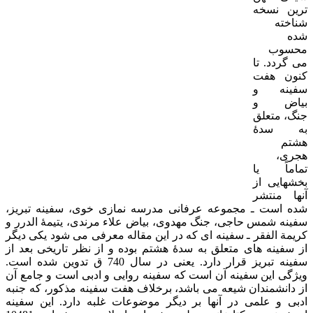
ترین نسخه
شناخته
شده
محسوب
می گردد. تا
کنون هفت
سفینه و
بیاض و
جنگ، متعلق
به سدۀ
هشتم
هجری،
تماماً یا
بخشهایی از
آنها منتشر
شده است ـ مجموعه عرفانی مدرسه نمازی خوی، سفینه تبریز،
سفینه شمس حاجی، جنگ مهدوی، بیاض علاء مرندی، یتیمۀ الدرر و
کریمة الفقر ـ سفینه ای که در این مقاله معرفی می شود یکی دیگر
از سفینه های متعلق به سدۀ هشتم بوده و از نظر تاریخی بعد از
سفینه تبریز قرار دارد. یعنی در سال 740 ق تدوین شده است.
ویژگی این سفینه آن است که سفینه روایی و ادبی است و جامع آن
از دانشمندان شیعه می باشد، برخلاف هفت سفینه مذکور، که جنبه
ادبی و علمی در آنها بر دیگر موضوعات غلبه دارد. این سفینه