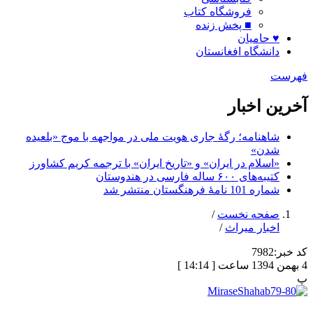
فروشگاه کتاب
■ پخش زنده
♥ حامیان
دانشگاه افغانستان
فهرست
آخرین اخبار
شاهنامه؛ رگۀ جاری هویت ملی در مواجهه با موج «بلعیده
شدن»
«اسلام در ایران» و «تاریخ ایران» با ترجمه کریم کشاورز
کتیبه‌های ۶۰۰ ساله فارسی در هندوستان
شماره 101 نامۀ فرهنگستان منتشر شد
صفحه نخست
/
اخبار میراث
/
کد خبر:
7982
4 بهمن 1394 ساعت [ 14:14 ]
پ