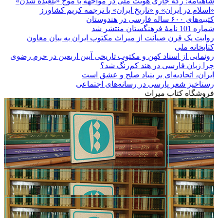
شاهنامه؛ رگۀ جاری هویت ملی در مواجهه با موج «بلعیده شدن»
«اسلام در ایران» و «تاریخ ایران» با ترجمه کریم کشاورز
کتیبه‌های ۶۰۰ ساله فارسی در هندوستان
شماره 101 نامۀ فرهنگستان منتشر شد
روایت یک قرن صیانت از میراث مکتوب ایران به بیان معاون
کتابخانه ملی
رونمایی از اسناد کهن و مکتوب تاریخی آیین اربعین در حرم رضوی
چرا زبان فارسی در هند کم‌رنگ شد؟
ایران، اتحادیه‌ای بر بنیاد صلح و عشق است
رستاخیز شعر پارسی در رسانه‌های اجتماعی
فروشگاه کتاب میراث