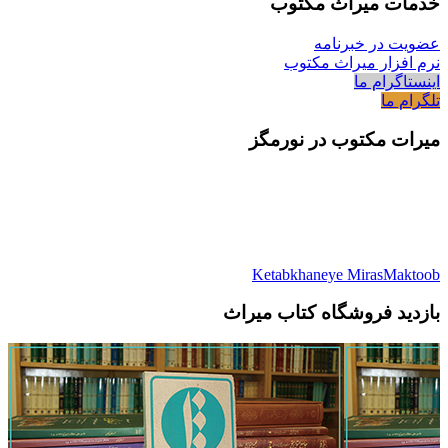
خدمات میراث مکتوب
عضویت در خبرنامه
نرم افزار میراث مکتوب
اینستاگرام ما
تلگرام ما
میرات مکتوب در نورمگز
Ketabkhaneye MirasMaktoob
بازدید فروشگاه کتاب میراث