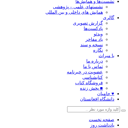
نشست‌ها و همایش‌ها
نشستهای علمی – پژوهشی
همایش های داخلی و بین المللی
گالری
گزارش تصویری
پادکست‌ها
ویدئو
یاد مفاخر
نسخه و سند
نگاره
با میراث
درباره ما
تماس با ما
عضویت در خبرنامه
کتابشناسی
فروشگاه کتاب
■ پخش زنده
♥ حامیان
دانشگاه افغانستان
صفحه نخست
یادداشت روز