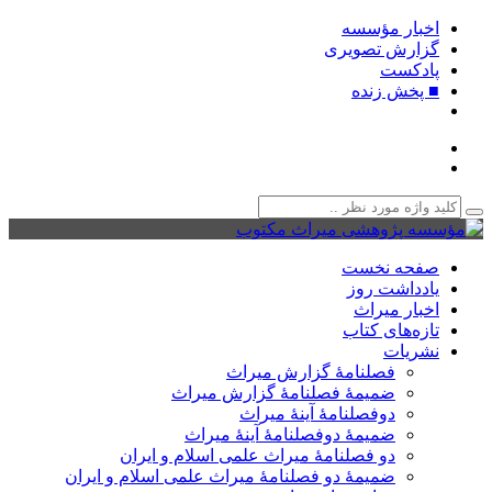
اخبار مؤسسه
گزارش تصویری
پادکست‌
■ پخش زنده
صفحه نخست
یادداشت روز
اخبار میراث
تازه‌های کتاب
نشریات
فصلنامۀ گزارش میراث
ضمیمۀ فصلنامۀ گزارش میراث
دوفصلنامۀ آینۀ میراث
ضمیمۀ دوفصلنامۀ آینۀ میراث
دو فصلنامۀ میراث علمی اسلام و ایران
ضمیمۀ دو فصلنامۀ میراث علمی اسلام و ایران