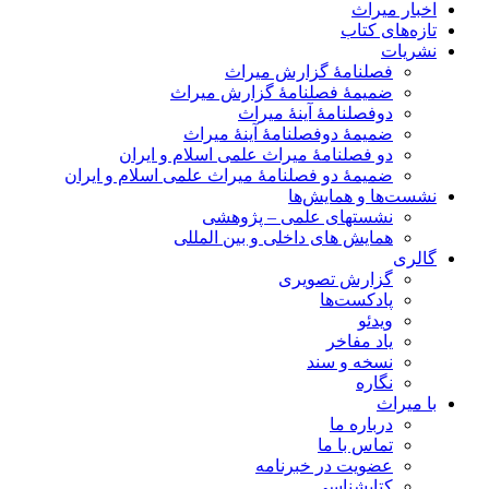
اخبار میراث
تازه‌های کتاب
نشریات
فصلنامۀ گزارش میراث
ضمیمۀ فصلنامۀ گزارش میراث
دوفصلنامۀ آینۀ میراث
ضمیمۀ دوفصلنامۀ آینۀ میراث
دو فصلنامۀ میراث علمی اسلام و ایران
ضمیمۀ دو فصلنامۀ میراث علمی اسلام و ایران
نشست‌ها و همایش‌ها
نشستهای علمی – پژوهشی
همایش های داخلی و بین المللی
گالری
گزارش تصویری
پادکست‌ها
ویدئو
یاد مفاخر
نسخه و سند
نگاره
با میراث
درباره ما
تماس با ما
عضویت در خبرنامه
کتابشناسی