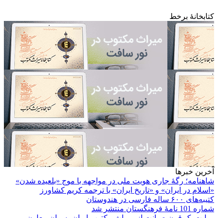
کتابخانۀ برخط
آخرین خبرها
شاهنامه؛ رگۀ جاری هویت ملی در مواجهه با موج «بلعیده شدن»
«اسلام در ایران» و «تاریخ ایران» با ترجمه کریم کشاورز
کتیبه‌های ۶۰۰ ساله فارسی در هندوستان
شماره 101 نامۀ فرهنگستان منتشر شد
روایت یک قرن صیانت از میراث مکتوب ایران به بیان معاون