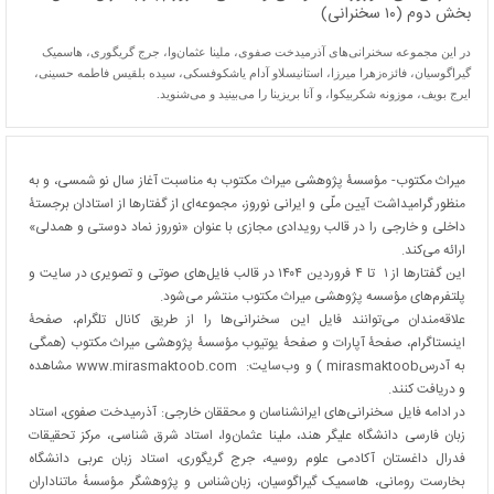
بخش دوم (۱۰ سخنرانی)
در این مجموعه سخنرانی‌های آذرمیدخت صفوی، ملینا عثمان‌وا، جرج گریگوری، هاسمیک
گیراگوسیان، فائزه‌زهرا میرزا، استانیسلاو آدام یاشکوفسکی، سیده بلقیس فاطمه حسینی،
ایرج بویف، موزونه شکربیکوا، و آنا بریزینا را می‌بینید و می‌شنوید.
میراث مکتوب- مؤسسۀ پژوهشی میراث مکتوب به مناسبت آغاز سال نو شمسی، و به
منظور گرامیداشت آیین ملّی و ایرانی نوروز، مجموعه‌ای از گفتارها از استادان برجستۀ
داخلی و خارجی را در قالب رویدادی مجازی با عنوان «نوروز نماد دوستی و همدلی»
ارائه می‌کند.
این گفتارها از ۱ تا ۴ فروردین ۱۴۰۴ در قالب فایل‌های صوتی و تصویری در سایت و
پلتفرم‌های مؤسسه پژوهشی میراث مکتوب منتشر می‌شود.
علاقه‌مندان می‌توانند فایل این سخنرانی‌ها را از طریق کانال تلگرام، صفحۀ
اینستاگرام، صفحۀ آپارات و صفحۀ یوتیوب مؤسسۀ پژوهشی میراث مکتوب (همگی
به آدرسmirasmaktoob ) و وب‌سایت:
www.mirasmaktoob.com
مشاهده
و دریافت کنند.
در ادامه فایل سخنرانی‌های ایرانشناسان و محققان خارجی: آذرمیدخت صفوی، استاد
زبان فارسی دانشگاه علیگر هند، ملینا عثمان‌وا، استاد شرق شناسی، مرکز تحقیقات
فدرال داغستان آکادمی علوم روسیه، جرج گریگوری، استاد زبان عربی دانشگاه
بخارست رومانی، هاسمیک گیراگوسیان، زبان‌شناس و پژوهشگر مؤسسهٔ ماتناداران