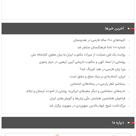
آخرین خبرها
کتیبه‌های ۶۰۰ ساله فارسی در هندوستان
شماره ۱۰۱ نامۀ فرهنگستان منتشر شد
روایت یک قرن صیانت از میراث مکتوب ایران به بیان معاون کتابخانه ملی
رونمایی از اسناد کهن و مکتوب تاریخی آیین اربعین در حرم رضوی
چرا زبان فارسی در هند کم‌رنگ شد؟
ایران، اتحادیه‌ای بر بنیاد صلح و عشق است
رستاخیز شعر پارسی در رسانه‌های اجتماعی
«دره‌های حشاشین و دیگر سفرهای ایرانی»؛ روایتی از الموت، لرستان و ایلام
فراخوان هشتمین همایش ملّی زبان‌ها و گویش‌های ایران
بزرگداشت شیخ شهاب‌الدین سهروردی در سهرورد برگزار شد
درباره ما