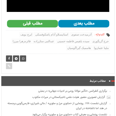
مطلب بعدی
مطلب قبلی
کلیدواژه :
آذرمیدخت صفوی
استانیسلاو آدام یاشکوفسکی
ایرج بویف
جرج گریگوری
سیده بلقیس فاطمه حسینی
عبدالنبی ستارزاده
فائزه‌زهرا میرزا
ملینا عثمان‌وا
هاسمیک گیراگوسیان
مطالب مرتبط
برگزاری کنفرانس «تأثیر مولانا رومی بر ادبیات جهانی» در بمبئی
گزارش تصویری حضور هیئت علمی تاجیکستانی در میراث مکتوب
گزارش نشست ۱۷۸: رونمایی از «مثنوی منّ و سلوی» / عالی شیرازی؛ فارسی‌گویی برجسته
در هند اما ناشناخته در ایران
نشست رونمایی و معرفی کتابِ «مثنوی منّ و سلوی» برگزار می‌شود