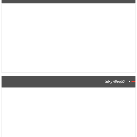
کتابخانۀ برخط