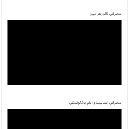
سخنرانی فائزه‌زهرا میرزا
سخنرانی استانیسلاو آدام یاشکوفسکی