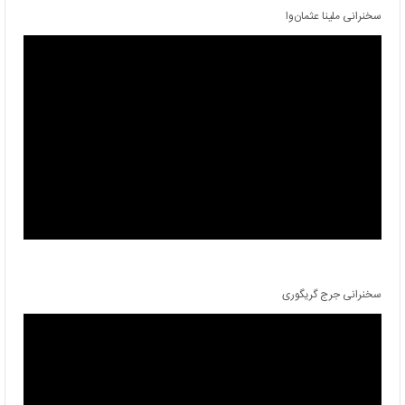
سخنرانی ملینا عثمان‌وا
سخنرانی جرج گریگوری