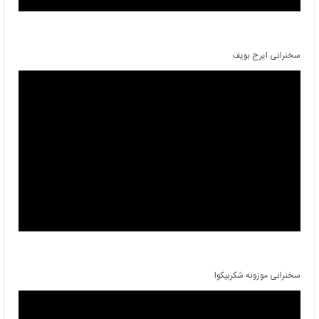
سخنرانی ایرج بویف
سخنرانی موزونه شکربیکوا