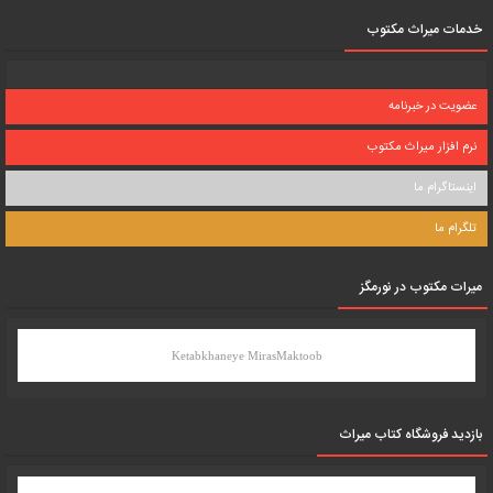
خدمات میراث مکتوب
عضویت در خبرنامه
نرم افزار میراث مکتوب
اینستاگرام ما
تلگرام ما
میرات مکتوب در نورمگز
Ketabkhaneye MirasMaktoob
بازدید فروشگاه کتاب میراث