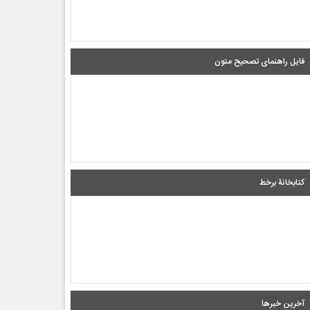
فایل راهنمای تصحیح متون
کتابخانۀ برخط
آخرین خبرها