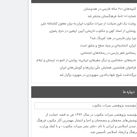
کتیبه‌های ۶۰۰ ساله فارسی در هندوستان
شماره ۱۰۱ نامۀ فرهنگستان منتشر شد
روایت یک قرن صیانت از میراث مکتوب ایران به بیان معاون کتابخانه ملی
رونمایی از اسناد کهن و مکتوب تاریخی آیین اربعین در حرم رضوی
چرا زبان فارسی در هند کم‌رنگ شد؟
ایران، اتحادیه‌ای بر بنیاد صلح و عشق است
رستاخیز شعر پارسی در رسانه‌های اجتماعی
«دره‌های حشاشین و دیگر سفرهای ایرانی»؛ روایتی از الموت، لرستان و ایلام
فراخوان هشتمین همایش ملّی زبان‌ها و گویش‌های ایران
بزرگداشت شیخ شهاب‌الدین سهروردی در سهرورد برگزار شد
درباره ما
مؤسسه پژوهشی میراث مكتوب در سال ۱۳۷۲ ش به قصد حمایت از
وشش‌های محققان و مصححان و احیا و انتشار مهمترین آثار مكتوب فرهنگ
 تمدن اسلامی و ایرانی با نام «دفتر نشر میراث مكتوب» و با كمك وزارت
رهنگ و ارشاد اسلامی تأسیس شد.