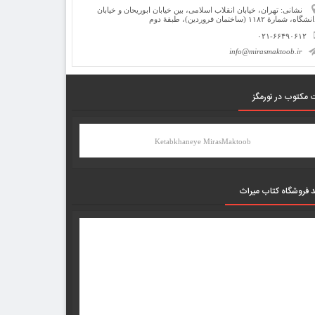
نشانی: تهران، خیابان انقلاب اسلامی، بین خیابان ابوریحان و خیابان
شگاه، شمارۀ ۱۱۸۲ (ساختمان فروردین)، طبقۀ دوم
۰۲۱-۶۶۴۹۰۶۱۲
info@mirasmaktoob.ir
 مکتوب در نورمگز
Ketabkhaneye MirasMaktoob
د فروشگاه کتاب میراث