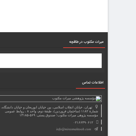
میرات مکتوب در طاقچه
اطلاعات تماس
تهران، خیابان انقلاب اسلامی، بین خیابان ابوریحان و خیابان دانشگاه،
شمارۀ ۱۱۸۲ (ساختمان فروردین)، طبقۀ دوم، واحد ۸ ، روابط عمومی
مؤسسه پژوهی میراث مکتوب؛ صندوق پستی: ۵۶۹-۱۳۱۸۵
۰۲۱۶۶۴۹۰۶۱۲
info@mirasmaktoob.com