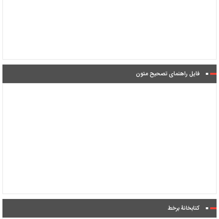
فایل راهنمای تصحیح متون
کتابخانۀ برخط