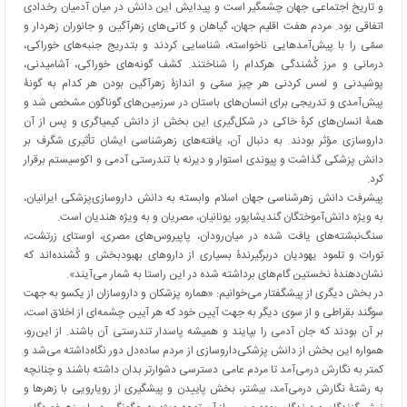
و تاریخ اجتماعی جهان چشمگیر است و پیدایش این دانش در میان آدمیان رخدادی
اتفاقی بود. مردم هفت اقلیم جهان، گیاهان و کانی‌های زهرآگین و جانوران زهردار و
سمّی را با پیش‌آمدهایی ناخواسته، شناسایی کردند و بتدریج جنبه‌های خوراکی،
درمانی و مرز کُشندگی هرکدام را شناختند. کشف گونه‌های خوراکی، آشامیدنی،
پوشیدنی و لمس کردنی هر چیز سمّی و اندازۀ زهرآگین بودن هر کدام به گونۀ
پیش‌آمدی و تدریجی برای انسان‌های باستان در سرزمین‌های گوناگون مشخص شد و
همۀ انسان‌های کرۀ خاکی در شکل‌گیری این بخش از دانش کیمیاگری و پس از آن
داروسازی مؤثر بودند. به دنبال آن، یافته‌های زهرشناسی ایشان تأثیری شگرف بر
دانش پزشکی گذاشت و پیوندی استوار و دیرنه با تندرستی آدمی و اکوسیستم برقرار
کرد.
پیشرفت دانش زهرشناسی جهان اسلام وابسته به دانش داروسازی‌پزشکی ایرانیان،
به ویژه دانش‌آموختگان گندیشاپور، یونانیان، مصریان و به ویژه هندیان است.
سنگ‌نبشته‌های یافت شده در میان‌رودان، پاپیروس‌های مصری، اوستای زرتشت،
تورات و تلمود یهودیان دربرگیرندۀ بسیاری از داروهای بهبودبخش و کُشنده‌اند که
نشان‌دهندۀ نخستین گام‌های برداشته شده در این راستا به شمار می‌آیند».
در بخش دیگری از پیشگفتار می‌خوانیم: «هماره پزشکان و داروسازان از یکسو به جهت
سوگند بقراطی و از سوی دیگر به جهت آیین خود که هر آیین چشمه‌ای از اخلاق است،
بر آن بودند که جان آدمی را بپایند و همیشه پاسدار تندرستی آن باشند. از این‌رو،
همواره این بخش از دانش پزشکی‌داروسازی از مردم ساده‌دل دور نگاه‌داشته می‌شد و
کمتر به نگارش درمی‌آمد تا مردم عامی دسترسی دشوارتر بدان داشته باشند و چنانچه
به رشتۀ نگارش درمی‌آمد، بیشتر، بخش پاییدن و پیشگیری از رویارویی با زهرها و