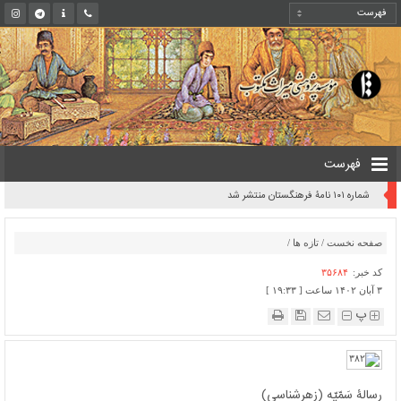
فهرست
شماره ۱۰۱ نامۀ فرهنگستان منتشر شد
صفحه نخست
/
تازه ها
/
کد خبر:
۳۵۶۸۴
۳ آبان ۱۴۰۲ ساعت [ ۱۹:۳۳ ]
پ
رسالۀ سَمّیّه (زهرشناسی)