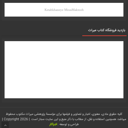
Ketabkhaneye MirasMaktoob
بازدید فروشگاه کتاب میراث
کلیه حقوق مادی، معنوی، اخبار و تصاویر و فیلمها برای مؤسسۀ پژوهشی میراث مکتوب محفوظ
میباشد؛ همچنین استفاده و نقل، از مطالب با ذکر منبع و این سایت مجاز است. | Copyright 2026 |
طراحی و توسعه :
اجراکار