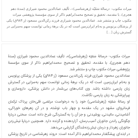
میراث مکتوب- «رسالۀ سَمّیّه (زهرشناسی)»، تألیف عمادالدین محمود شیرازی (سدۀ دهم
هجری)، با مقدمه، تحقیق و تصحیح محمدابراهیم ذاکر از سوی مؤسسۀ پژوهشی میراث
مکتوب چاپ و منتشر شد. عمادالدین محمود شیرازی فرزند رکن‌الدین مسعود (ز:۹۸۴ق) یکی
از پزشکان پرنویس و به‌نام ایران‌زمین است که در یک برهۀ زمانی توانست سهم به‌سزایی در
گسترش زبان […]
میراث مکتوب- «رسالۀ سَمّیّه (زهرشناسی)»، تألیف عمادالدین محمود شیرازی (سدۀ
دهم هجری)، با مقدمه، تحقیق و تصحیح محمدابراهیم ذاکر از سوی مؤسسۀ
پژوهشی میراث مکتوب چاپ و منتشر شد.
عمادالدین محمود شیرازی فرزند رکن‌الدین مسعود (ز:۹۸۴ق) یکی از پزشکان پرنویس
و به‌نام ایران‌زمین است که در یک برهۀ زمانی توانست سهم به‌سزایی در گسترش
زبان پارسی داشته باشد. وی کتاب‌های بی‌شمار در دانش پزشکی، داروسازی و
پیراپزشکی به زبان پارسی نگاشت.
او رسالۀ سَمّیّه (زهرشناسی) خود را به درخواست مرتضی قلی‌خان پرناک ترکمان
فرمانروای مشهد در یک مقدمه و چهار باب نوشته، و در آن زهرهای خوراکی،
آشامیدنی، مالیدنی، پوشیدنی و جز آن را به گستردگی شرح داده است. سخنی دربارۀ
چگونگی راندن جانوران آسیب‌رسان، آزاردهنده و گزنده دارد. همچنین دربارۀ نیش‌زدن
جانوران زهردار و درمان نیش‌زده‌شدگان گزارشی می‌دهد.
در ابتدای پیشگفتار محمدابراهیم ذاکر آمده است: «روند زهرشناسی در تاریخ پزشکی