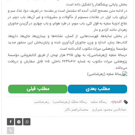
بخش پایانی پیشگفتار را تشکیل داده است.
در ادامه متن مصحح کتاب آمده که مشتمل است بر مقدمه: در تعریف دوا، غذا، سم و
تریاق، باب اول: در علامات مسموم از مأکولات و مشروبات و غیر آن‌ها، باب دوم: در
علاج ادویۀ سمّیه به قول کلی، باب سوم: در طرد هوام، و باب چهارم: در گزیدن جانوران
زهردار، مانند کژدم و مار.
در بخش نمایه‌ها، فهرست‌هایی از کسان، نشانه‌ها و بیماری‌ها، جای‌ها، داروها،
کتاب‌ها، زمان، اندازه و وزن، جانوران گردآوری شده و پایان‌بخش این منشور جدید
مؤسسۀ پژوهشی میراث مکتوب کتاب‌نامه است.
«رسالۀ سَمّیّه (زهرشناسی)» به بهای ۳۷۵ هزار تومان از طریق کتابفروشی مؤسسۀ
پژوهشی میراث مکتوب به شماره ۶۶۴۹۰۶۱۲ داخلی ۱۰۵ قابل سفارش و دریافت
می‌باشد.
مطلب بعدی
مطلب قبلی
کلیدواژه :
رسالۀ سمّیه
رسالۀ سَمّیّه (زهرشناسی)
زهرشناسی
عمادالدین محمود شیرازی
محمدابراهیم ذاکر