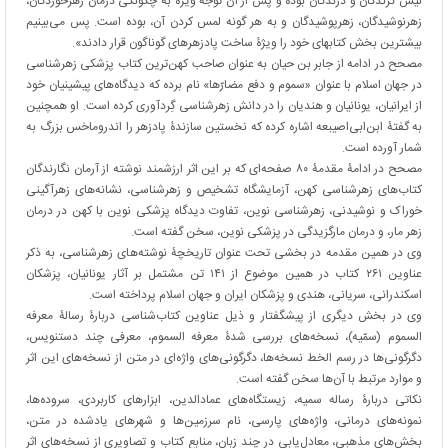
نیش گزندگان و درندگان بوده و پس از آن توجه ویژه به چگونگی درمان زهرخوردگان،
زهرنوشیدگان، زهرپوشیدگان و به هر گونه لمس کردن آن، بوده است. پس می‌بینیم
بیشترین بخش کتابهای خود را ویژۀ ساخت پادزهرهای گوناگون قرار دادند».
مصحح در ادامه از جابر بن حیان به عنوان صاحب کهن‌ترین کتاب پزشکی زهرشناسی
در جهان اسلام با عنوان «سموم و دفع مضارّها» نام برده که دیدگاه‌های پیشینیان خود
از ایرانیان، یونانیان و هندیان را در دانش زهرشناسی گِردآوری کرده است. او همچنین
به گفتۀ ابن‌ابی‌اصیبعه اشاره کرده که نخستین سازندۀ پادزهر را اندروماخس بزرگ به
شمار آورده است.
مصحح در ادامۀ مقدمۀ ۸۰ صفحه‌ای که بر این اثر ارزشمند نوشته از آرمان نگارندگان
کتاب‌های زهرشناسی کهن، آزمایشگاه تشخیص و زهرشناسی، نشانه‌های زهرآگینی
خوراک و نوشیدنی، زهرشناسی نوین، تفاوت دیدگاه پزشکی نوین با کهن در درمان
زهر مار، و درمان مارگزیدگی در پزشکی نوین، سخن گفته است.
وی در همین مقدمه در بخشی تحت عنوان تاریخچۀ نوشته‌های زهرشناسی، به ذکر
عناوین ۲۶۱ کتاب در همین موضوع از ۱۴۱ تن مشتمل بر آثار یونانیان، پزشکان
اسکندرانی، سریانی، هندی و پزشکان ایران و جهان اسلام پرداخته است.
وی در بخش دیگری از پیشگفتار و ذیل عناوین کتاب‌شناسی دربارۀ رسالۀ معرفه
السموم (سمّیه)، نسخه‌های بررسی شدۀ معرفه السموم، معرفی چند دستنویس،
دگرگونی‌ها در رسم الخط نسخه‌ها، دگرگونی‌های واژه‌ای در متن از نسخه‌های این اثر
و موارد مرتبط با آن‌ها سخن گفته است.
نکاتی دربارۀ رساله سمیه، زیستگاه‌های عمادالدین، ابزارهای کاربردی، سروده‌ها،
نمونه‌های درمانی، واژه‌های پارسی، نام سرزمین‌ها و شهرهای یادشده در متن،
بخش‌های مذهبی، معادل‌یابی در چند زبان، منابع کتاب و تصاویری از نسخه‌های اثر