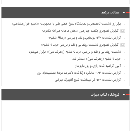
مطالب مرتبط
برگزاری نشست تخصصی و نمایشگاه نسخ خطی طبی با محوریت «ذخیره خوارزمشاهی»
گزارش تصویری یکصد چهارمین محفل ماهانه میراث مکتوب
گزارش نشست ۱۷۰: رونمایی و نقد و بررسی «رسالهٔ سَمّیّه»
گزارش تصویری نشست رونمایی و نقد و بررسی «رسالهٔ سَمّیّه»
نشست رونمایی و نقد و بررسی «رسالهٔ سَمّیّه (زهرشناسی)» برگزار می‌شود
«رسالۀ سَمّیّه (زهرشناسی)» منتشر شد
آیین گرامیداشت رازی و روز داروساز
گزارش نشست ۱۶۳: سالگرد درگذشت دکتر غلامرضا جمشیدنژاد اول
گزارش نشست ۱۶۲: گرامیداشت شیخ آقابزرگ تهرانی
فروشگاه کتاب میراث