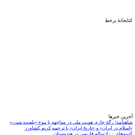
کتابخانۀ برخط
آخرین خبرها
شاهنامه؛ رگۀ جاری هویت ملی در مواجهه با موج «بلعیده شدن»
«اسلام در ایران» و «تاریخ ایران» با ترجمه کریم کشاورز
کتیبه‌های ۶۰۰ ساله فارسی در هندوستان