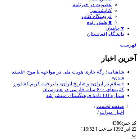
عضویت در خبرنامه
کتابشناسی
فروشگاه کتاب
■ پخش زنده
♥ حامیان
دانشگاه افغانستان
فهرست
آخرین اخبار
شاهنامه؛ رگۀ جاری هویت ملی در مواجهه با موج «بلعیده
شدن»
«اسلام در ایران» و «تاریخ ایران» با ترجمه کریم کشاورز
کتیبه‌های ۶۰۰ ساله فارسی در هندوستان
شماره 101 نامۀ فرهنگستان منتشر شد
صفحه نخست
/
اخبار میراث
/
کد خبر:
4386
22 آذر 1392 ساعت [ 15:52 ]
پ