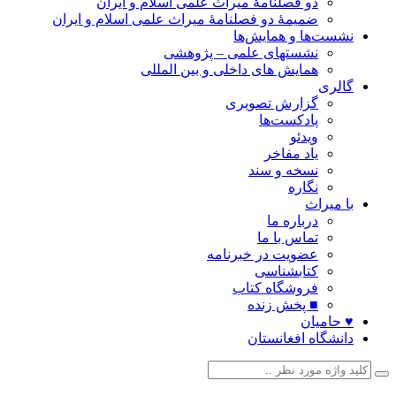
دو فصلنامۀ میراث علمی اسلام و ایران
ضمیمۀ دو فصلنامۀ میراث علمی اسلام و ایران
نشست‌ها و همایش‌ها
نشستهای علمی – پژوهشی
همایش های داخلی و بین المللی
گالری
گزارش تصویری
پادکست‌ها
ویدئو
یاد مفاخر
نسخه و سند
نگاره
با میراث
درباره ما
تماس با ما
عضویت در خبرنامه
کتابشناسی
فروشگاه کتاب
■ پخش زنده
♥ حامیان
دانشگاه افغانستان