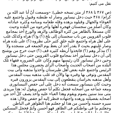
نقل می کنیم:
(ص ۴۶۷ تا ۴۶۸ از متن نسخه خطی): «وسمعت أنّ أبا عبد الله بن
کرام// ۴۶۸ حیث دخل نیسابور وصار له طنطنه وقبول واجتمع علیه
الغوغاء والجهال وقبلوه بزهده وقله طعامه ومنامه وکثره عباداته
وکان أصله من سجستان فهجره أهلها وأخرجوه من البلده وحیث
کان مستغلّاً بالظاهر من کثره الوظائف والزهد والورع أخذ بمجامع
قلوب القرویین من باب سجستان إلی بلخ (؟) و(؟) هراه وکذلک غلب
علی أهل هراه واجتمع علیه خلق کثیر حتّی نظروه (؟) علی بلده هراه
وصار غلبتهم بحیث لا یقدر أحد أن یعظ یوم الجمعه فی مسجده ولا
(؟) مذکّر وهم (؟) فاتخذوا أربطه کثیره قف (؟) حیث خرج من بوشنج
إلی أن دخل نیسابور أخذ بمجامع قلوب القرویین حتی دخل نیسابور
وحین دخل نیسابور کان رئیسها منهم وکان علی الضروره فقهاء تلک
البلده من أصحاب الحدیث وأصحاب الرأی یحضرون مجلس هذا
الرئیس واجتمع علیه بعض أهل طبرستان وأخذوا مذهبه وأتی بیت
المقدس وتوفی بها وقبره بها والآن قد غلب مذهبه ببیت المقدس
وأهل مذهبه بخراسان ینقطعون إلی بیت المقدس یزورون قبره
وحیث کان بنیسابور سمعت أنه دخل علی أبی حفص النیسابوری
ومعه جماعه من أصحابه فجعل تکلم أبا حفص ویقول له: هذا مریدی
متی منذ سنین یصوم ویقوم وهذا العباء علیه وأخذ یصف کلّ أحد من
أصحابه بفضیلته وزهده واجتهاده فنظر إلیه أبو حفص وقال: هذه
سیره حسنه وأحسن من هذا لو جعلتم هذا الظواهر فی الباطن
وجعلتم ما فی بواطنکم فی الظاهر فهو أحسن وأتمّ فخجل المسکین
وقال له: أیها الشیخ لا یلیق بمثلک أن تتکلم بمثل هذا لأنّ علی بدنک