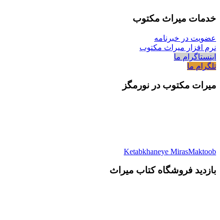
خدمات میراث مکتوب
عضویت در خبرنامه
نرم افزار میراث مکتوب
اینستاگرام ما
تلگرام ما
میرات مکتوب در نورمگز
Ketabkhaneye MirasMaktoob
بازدید فروشگاه کتاب میراث