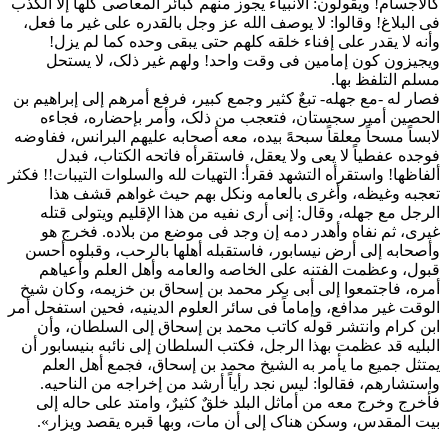
کالأجسام! ویقولون: الأنبیاء یجوز منهم کبائر المعاصی کلها إلا الکذب
فی البلاغ! وقالوا: لا یوصف الله عز وجل بالقدره على غیر ما فعل،
وأنه لا یقدر على إفناء خلقه کلهم حتى یبقى وحده کما لم یزل!
ویجیزون کون إمامین فی وقت واحد! ولهم غیر ذلک، لا یستحل
مسلم التلفظ بها.
فصار له -مع جهله- تبعٌ کثیر وجمع کبیر، فرفع أمرهم إلى إبراهیم بن
الحصین أمیر سجستان، فتعجب من ذلک، وأمر بإحضاره، فجاءه
لابساً مسحاً معلقاً سبحهً بیده، معه أصحابه علیهم البرانس، ففاوضه
فوجده عفطیاً لا یعی ولا یعقل، فاستقرأه فاتحه الکتاب، فبدل
ألفاظها! واستقرأه التشهد فقرأ: التهیات لله والسلوات التیبات!! فکثر
تعجبه وغیظه، وأغرى بالعامه ونکل بهم حیث غواهم قشف هذا
الرجل مع جهله، وقال: إنی أرى نفیه من هذا الإقلیم ویتولى قتله
غیری، ثم نفاه وأهدر دمه إن وجد فی موضع من بلاده. فخرج هو
وأصحابه إلى أرض نیسابور، فاستقبله أهلها بالرحب، وقبلوه أحسن
قبول، وعظمت الفتنه على الخاصه والعامه وأهل العلم وأعیاهم
أمره، فاجتمعوا إلى أبی بکر محمد بن إسحاق بن خزیمه، وکان شیخ
الوقت غیر مدافع، وإماماً فی سائر العلوم الدینیه، فحین استفحل أمر
ابن کرام وانتشر قوله کاتب محمد بن إسحاق إلى السلطان، وأن
البلیه قد عظمت بهذا الرجل، فکتب السلطان إلى نائبه بنیسابور أن
یمتثل جمیع ما یأمر به الشیخ محمد بن إسحاق، فجمع أهل العلم
واستشارهم، فقالوا: لیس نجد رأیاً أرشد من إخراجه من الناحیه.
فأخرج وخرج معه من أماثل البلد خلقٌ کثیرٌ، وامتد على حاله إلى
بیت المقدس، وسکن هناک إلى أن مات، وبها قبره یقصد ویزار».