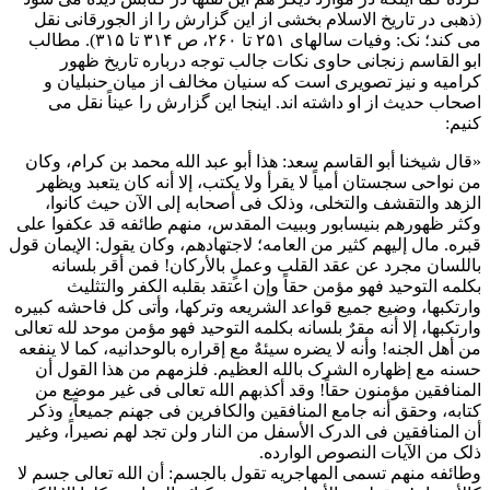
(ذهبی در تاریخ الاسلام بخشی از این گزارش را از الجورقانی نقل
می کند؛ نک: وفیات سالهای ۲۵۱ تا ۲۶۰، ص ۳۱۴ تا ۳۱۵). مطالب
ابو القاسم زنجانی حاوی نکات جالب توجه درباره تاریخ ظهور
کرامیه و نیز تصویری است که سنیان مخالف از میان حنبلیان و
اصحاب حدیث از او داشته اند. اینجا این گزارش را عیناً نقل می
کنیم:
«قال شیخنا أبو القاسم سعد: هذا أبو عبد الله محمد بن کرام، وکان
من نواحی سجستان أمیاً لا یقرأ ولا یکتب، إلا أنه کان یتعبد ویظهر
الزهد والتقشف والتخلی، وذلک فی أصحابه إلى الآن حیث کانوا،
وکثر ظهورهم بنیسابور وببیت المقدس، منهم طائفه قد عکفوا على
قبره. مال إلیهم کثیر من العامه؛ لاجتهادهم، وکان یقول: الإیمان قول
باللسان مجرد عن عقد القلب وعملٍ بالأرکان! فمن أقر بلسانه
بکلمه التوحید فهو مؤمن حقاً وإن اعتقد بقلبه الکفر والتثلیث
وارتکبها، وضیع جمیع قواعد الشریعه وترکها، وأتى کل فاحشه کبیره
وارتکبها، إلا أنه مقرٌ بلسانه بکلمه التوحید فهو مؤمن موحد لله تعالى
من أهل الجنه! وأنه لا یضره سیئهٌ مع إقراره بالوحدانیه، کما لا ینفعه
حسنه مع إظهاره الشرک بالله العظیم. فلزمهم من هذا القول أن
المنافقین مؤمنون حقاً! وقد أکذبهم الله تعالى فی غیر موضع من
کتابه، وحقق أنه جامع المنافقین والکافرین فی جهنم جمیعاً، وذکر
أن المنافقین فی الدرک الأسفل من النار ولن تجد لهم نصیراً، وغیر
ذلک من الآیات النصوص الوارده.
وطائفه منهم تسمى المهاجریه تقول بالجسم: أن الله تعالى جسم لا