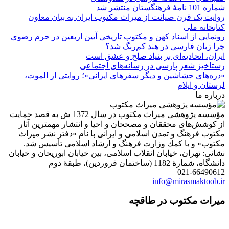
شماره 101 نامۀ فرهنگستان منتشر شد
روایت یک قرن صیانت از میراث مکتوب ایران به بیان معاون
کتابخانه ملی
رونمایی از اسناد کهن و مکتوب تاریخی آیین اربعین در حرم رضوی
چرا زبان فارسی در هند کم‌رنگ شد؟
ایران، اتحادیه‌ای بر بنیاد صلح و عشق است
رستاخیز شعر پارسی در رسانه‌های اجتماعی
«دره‌های حشاشین و دیگر سفرهای ایرانی»؛ روایتی از الموت،
لرستان و ایلام
درباره ما
مؤسسه پژوهشی میراث مكتوب در سال 1372 ش به قصد حمایت
از كوشش‌های محققان و مصححان و احیا و انتشار مهمترین آثار
مكتوب فرهنگ و تمدن اسلامی و ایرانی با نام «دفتر نشر میراث
مكتوب» و با كمك وزارت فرهنگ و ارشاد اسلامی تأسیس شد.
نشانی: تهران، خیابان انقلاب اسلامی، بین خیابان ابوریحان و خیابان
دانشگاه، شمارۀ 1182 (ساختمان فروردین)، طبقۀ دوم
021-66490612
info@mirasmaktoob.ir
میرات مکتوب در طاقچه