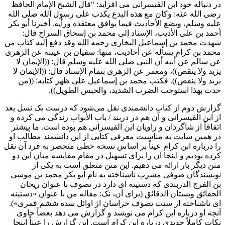
در دنباله خود ابن القیسرانی می افزاید: “قال الشیخ الإمام الحافظ
رضی الله عنه: وکان مع هذه البدع یکذب على رسول الله صلى الله
علیه وسلم، ویضع الأحادیث فیما یوافق معتقده ورأیه. أخبرنا أبو بکر
أحمد بن علی الأدیب، الإسناد إلى محمد بن إسحاق السراج قال:
شهدت محمد بن إسماعیل البخاری رحمه الله وقد دفع إلیه کتاب من
محمد بن کرام یسأله عن أحادیث، منها: سفیان بن عیینه عن الزهری
عن سالم عن أبیه أن النبی صلى الله علیه وسلم قال: ((الإیمان لا
یزید ولا ینقص))، ومعمر عن الزهری بتمام الإسناد قال: ((الإیمان لا
یزید ولا ینقص)). فکتب محمد بن إسماعیل على ظهر کتابه: ((من
حدث بهذا استوجب الضرب الشدید، والحبس الطویل)).
گزارش دوم از کتاب دانشمندی نقل می‌شود که درست یک نسل بعد
از ابن القیسرانی و آن هم در دربند / باب الأبواب زندگی می کرده و
اتفاقاً از شاگردان و راویان ابن القیسرانی هم بوده است. ما پیشتر
در همین سایت به مناسبت معرفی کتابی از این دانشمند مطالب او
را درباره ابن کرام عیناً بر اساس نسخه خطی منحصر به فرد آن نقل
کرده بودیم و اینجا آن را برای تسهیل در مقام مقایسه میان این دو
متن دیگر بار ارائه می دهیم. این متن متعلق است به یکی از
نویسندگان صوفی مشرب ناشناخته به نام ابو بکر محمد بن موسی
بن الفرج الدربندی که دستینه ای دارد در تصوف با عنوان ریحان
الحقائق وبستان الدقائق (برای آن، نک: مقاله من با عنوان «دستینه
ای ناشناخته از سنت تصوف خراسان از اوائل سده ششم قمری»).
آنچه او درباره ابن کرام می نویسد و گزارش می دهد بعضاً حاوی
نکات کاملاً جدیدی درباره ابن کرام است. این گزارش را عیناً اینجا