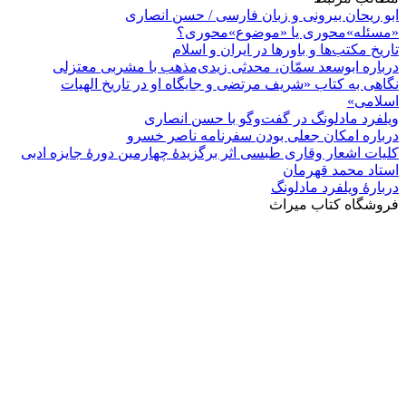
ابو ريحان بيرونی و زبان فارسی / حسن انصاری
«مسئله»محوری یا «موضوع»محوری؟
تاریخ مکتب‌ها و باورها در ایران و اسلام
درباره ابوسعد سمّان، محدثی زیدی‌مذهب با مشربی معتزلی
نگاهی به کتاب «شریف مرتضی و جایگاه او در تاریخ الهیات
اسلامی»
ویلفرد مادلونگ در گفت‌وگو با حسن انصاری
درباره امکان جعلی بودن سفرنامه ناصر خسرو
کلیات اشعار وقاری طبسی اثر برگزیدهٔ چهارمین دورۀ جایزه ادبی
استاد محمد قهرمان
دربارۀ ویلفرد مادلونگ
فروشگاه کتاب میراث