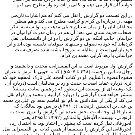
خوانندگان قرار می دهم و نکاتی را اشاره وار مطرح می کنم.
در این قسمت دو گزارش را نقل می کنم که هم اشارات تاریخی
مهمی را درباره ابن کرام و کرامیه مطرح می کند و هم منظر
مخالفان آنان را از میان سنیان حنبلی مذهب و یا وابسته به تفکر
اصحاب حدیث نشان می دهد؛ آن هم در زمان قدرت کرامیان در
خراسان. جالب اینکه این دو گزارش را دو تن از دانشمندانی نقل
کرده‌اند که خود به تصوف و سنتهای صوفیانه دلبسته بوده اند و این
خود بازتابی است از مقابله به تدریج انباشته شده تصوف سنت
خراسانی با زهد گرایی محمد بن کرام.
گزارش اول مربوط است به ابن القیسرانی، محدث و دانشمند و
رجال شناس برجسته (۴۴۸ تا ۵۰۷ ق) که به خوبی با اثرش با عنوان
صفوه التصوف آشناییم. او در کتاب الحجه علی تارک المحجه خود که
اثری درباره عقاید اصحاب حدیث و رد بر مخالفان است (درباره آن،
نک: نوشته ای از نویسنده این سطور که در همین سایت مستقلاً
منتشر خواهد شد) گزارشی را درباره کرامیه و محمد بن کرام نقل
می کند از یکی از استادانش به نام ابو القاسم سعد بن علی بن محمد
بن علی بن الحسین الزنجانی (د. ۴۷۱ ق در سن نود سالگی) که
بسیار قابل توجه است. بخش عمده این گزارش را بدون اسناد به
الزنجانی، نویسنده الأباطیل والمناکیر (۱/۲۹۲ تا ۲۹۵)، یعنی
الجورقانی نقل کرده است که پیشتر در اختیار بود. به احتمال زیاد
الجورقانی این گزارش را مستقیماً از همین کتاب ابن القیسرانی نقل
کرده کما اینکه در موارد دیگر هم این نقلها در کتابش دیده می شود