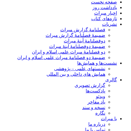
صفحه نخست
یادداشت روز
اخبار میراث
تازه‌های کتاب
نشریات
فصلنامۀ گزارش میراث
ضمیمۀ فصلنامۀ گزارش میراث
دوفصلنامۀ آینۀ میراث
ضمیمۀ دوفصلنامۀ آینۀ میراث
دو فصلنامۀ میراث علمی اسلام و ایران
ضمیمۀ دو فصلنامۀ میراث علمی اسلام و ایران
نشست‌ها و همایش‌ها
نشستهای علمی – پژوهشی
همایش های داخلی و بین المللی
گالری
گزارش تصویری
پادکست‌ها
ویدئو
یاد مفاخر
نسخه و سند
نگاره
با میراث
درباره ما
تماس با ما