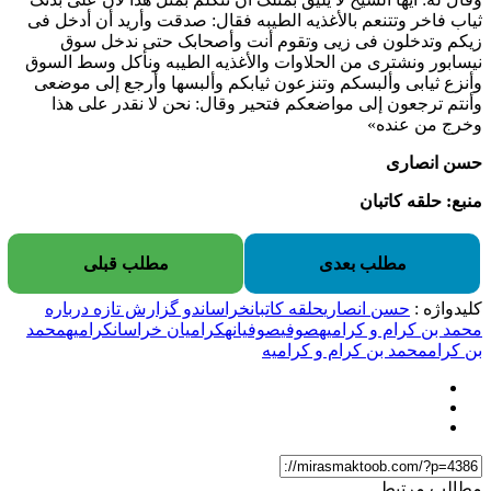
ثیاب فاخر وتتنعم بالأغذیه الطیبه فقال: صدقت وأرید أن أدخل فی
زیکم وتدخلون فی زیی وتقوم أنت وأصحابک حتی ندخل سوق
نیسابور ونشتری من الحلاوات والأغذیه الطیبه ونأکل وسط السوق
وأنزع ثیابی وألبسکم وتنزعون ثیابکم وألبسها وأرجع إلی موضعی
وأنتم ترجعون إلی مواضعکم فتحیر وقال: نحن لا نقدر علی هذا
وخرج من عنده»
حسن انصاری
منبع: حلقه کاتبان
مطلب بعدی
مطلب قبلی
کلیدواژه :
حسن انصاری
حلقه کاتبان
خراسان
دو گزارش تازه درباره
محمد بن کرام و کراميه
صوفی
صوفیانه
کراميان خراسان
کراميه
محمد
بن کرام
محمد بن کرام و کراميه
مطالب مرتبط