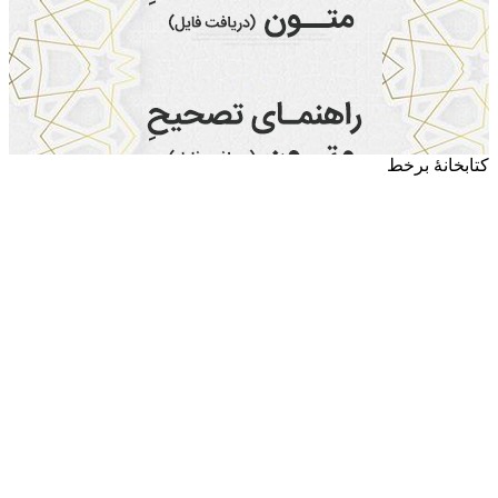
کتابخانۀ برخط