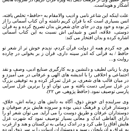
آشکار و هویداست.
علت اینکه این شاعر نامی و ادیب والامقام به «حافظ» تخلص یافته،
انس بسیاری است که با قرآن کریم داشته و آن کتاب آسمانی را از
بَر بوده و خود وی در جای جای شعرش بدان تصریح کرده و به قرآن
دوستی، علاقه، انس و شیدایی اش نسبت به این کتاب آسمانی
اشاره کرده و بدان افتخار می کند:
هر چه کردم همه از دولت قرآن کردم، ندیدم خوش تر از شعر تو
حافظ / به قرآنی که اندر سینه داری، قرآن ز بر بخوانی در چارده
روایت و…
وی با زبانی لطیف و دلنشین و به کارگیری صنایع ادبی، وصف و نقد
اجتماعی و اخلاقی را با اندیشه های الهی و عرفانی در می آمیزد و
در میان قالب های شعری، بر غزل تمرکز کرده و به توفیقی بزرگ
در غزل سرایی دست یافته و می توان او را برترین غزل سرایی
پارسی توصیف نمود. (حافظ پژوهی، ص ۲۲).
وی سراینده ای خوش ذوق، آگاه به دانش های زمانه اش، خلاق،
دوستدار قرآن و فرهنگ دینی بوده و سروده هایش بزم صوفیان و
دوستداران عرفان و طریقِ دوست را می آراید. می توان شعر او را
دارای الفاظی اندک و معانی بسیار توصیف نمود که شهرت غزل
هایش آفاق را طی کرد و در اندک زمانی به ترکستان و هند و از غرب
به عراق و آذربایجان رسید و دوستداران ادبیات را بر سر ذوق آورده