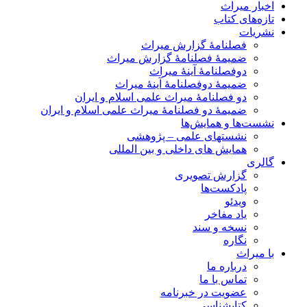
اخبار میراث
تازه‌های کتاب
نشریات
فصلنامۀ گزارش میراث
ضمیمۀ فصلنامۀ گزارش میراث
دوفصلنامۀ آینۀ میراث
ضمیمۀ دوفصلنامۀ آینۀ میراث
دو فصلنامۀ میراث علمی اسلام و ایران
ضمیمۀ دو فصلنامۀ میراث علمی اسلام و ایران
نشست‌ها و همایش‌ها
نشستهای علمی – پژوهشی
همایش های داخلی و بین المللی
گالری
گزارش تصویری
پادکست‌ها
ویدئو
یاد مفاخر
نسخه و سند
نگاره
با میراث
درباره ما
تماس با ما
عضویت در خبرنامه
کتابشناسی