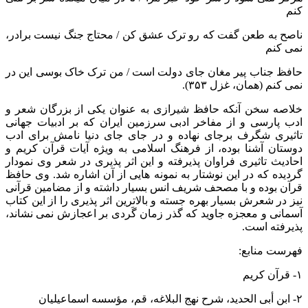
کنم
ناصح به طعن گفت که رو ترک عشق کن / محتاج جنگ نیست برادر،
نمی کنم
حافظ جناب پیر مغان جای دولت است / من ترک خاک بوسی این در
نمی کنم (همان، غزل ۳۵۳).
خلاصه سخن آنکه حافظ شیرازی به عنوان یکی از بزرگان شعر و
ادب پارسی و از مفاخر ادبی سرزمین ایران که بر ادبیات جهانی
تاثیری شگرف برجای نهاده و در جای جای دنیا نامش برای ادب
دوستان آشنا بوده، از فرهنگ اسلامی به ویژه آیات قرآن کریم و
احادیث تاثیری فراوان پذیرفته و این اثر پذیری در شعر وی نمودار
گردیده که در این نوشتار به نمونه هایی از آن اشاره شد. وی حافظ
قرآن بوده و با مصحف شریف انس بسیار داشته و از مضامین قرآنی
نیز در شعرش بسیار بهره جسته و بالاترین اثر پذیری را از این کتاب
آسمانی و معجزه جاوید که گذر زمان گَردی بر اعجازش نمی نشاند،
پذیرفته است.
فهرست منابع:
۱- قرآن کریم
۲- ابن أبی الحدید، شرح نهج البلاغه، قم، مؤسسه اسماعیلیان