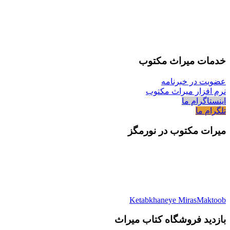
خدمات میراث مکتوب
عضویت در خبرنامه
نرم افزار میراث مکتوب
اینستاگرام ما
تلگرام ما
میرات مکتوب در نورمگز
Ketabkhaneye MirasMaktoob
بازدید فروشگاه کتاب میراث