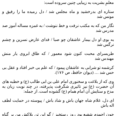
معلمِ بشریت به زیبایی چنین سروده است:
ستاره ای بدرخشید و ماه مجلس شد / دل رمیده ما را رفیق و
مونس شد
نگار من که به مکتب نرفت و خط ننوشت / به غمزه مساله آموز صد
مدرس شد
به بوی او دل بیمار عاشقان چو صبا / فدای عارض نسرین و چشم
نرگس شد
طربسرای محبت کنون شود معمور / که طاق ابروی یار منش
مهندس شد
کرشمه تو شرابی به عاشقان پیمود / که علم بی خبر افتاد و عقل بی
حس شد … (دیوان حافظ، ص ۱۷۶).
وی که از بلاغت و سخنوری امام علی بن ابی طالب (ع) و خطبه های
آن حضرت (ع) نیز تاثیری شگرفت پذیرفته، در چند نوبت زبان به
مدح و ستایش آن امام همام (ع) گشوده است. از جمله:
ای دل، غلام شاه جهان باش و شاد باش / پیوسته در حمایت لطف
اله باش
چون احمدم شفیع بود روز رستخیز / گو این تن بلاکش من پر گناه