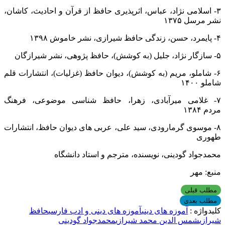
۳- اسلامی نژاد، عباس، اثرپذیری حافظ از قرآن و احادیث، کاشان،
نشر مرسل
۱۳۷۵
۴- پایمرد، حسن، زندگی حافظ شیرازی، نشر خاموش
۱۳۹۸
۵- سازگار نژاد، جلیل (به کوشش)، حافظ پژوهی، نشر شیرازگان
۶- شاملو، مریم (به کوشش)، دیوان حافظ (غزلیات)، انتشارات قلم
شاملو
۱۴۰۰
۷- غلامی میرآبادی، زهرا، حافظ شناسی موضوعی، فرهنگ
مردم
۱۳۸۴
۸- موسوی گرمارودی، سید علی، عربی های دیوان حافظ، انتشارات
طهوری
محمدجواد گودینی، نویسنده، مترجم و استاد دانشگاه
منبع: مهر
مطلب قبلی
مطلب بعدی
کلیدواژه :
آموزه های دینی
آموزه های دینی و ادب فارسی
حافظ
شیرازی
شمس الدین محمد شیرازی
محمدجواد گودینی