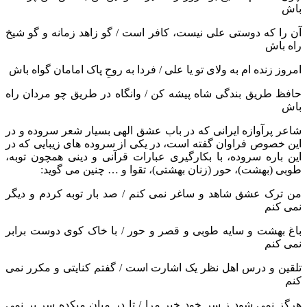
باش
آن را که دوستی علی نیست، کافر است / گو زاهد زمانه و گو شیخ
راه باش
امروز زنده ام به ولای تو یا علی / فردا به روحِ پاک امامان گواه باش
حافظ طریق بندگی شاه پیشه کن / وانگاه در طریق چو مردان راه
باش
شاعر پرآوازه ایرانی که در باب عشق الهی بسیار شعر سروده و در
این خصوص فراوان گفته است، در یکی از سروده های زیبایی که در
این باره سروده، با بکارگیری عبارات قرآنی و دینی همچون توبه،
طوبی (بهشت)، حور (زنان بهشتی)، تقوا و … چنین می گوید:
من ترک عشق شاهد و ساغر نمی کنم / صد بار توبه کردم و دیگر
نمی کنم
باغ بهشت و سایه طوبی و قصر و حور / با خاک کوی دوست برابر
نمی کنم
تلقین و درس اهل نظر یک اشارت است / گفتم کنایتی و مکرر نمی
کنم
هرگز نمی شود ز سر خود خبر مرا / تا در میان میکده سر بر نمی