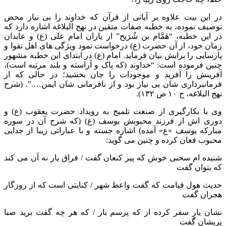
در این بیت علاوه بر آیاتی از قرآن که خداوند را بی نیاز محض
توصیف نموده، به خطبه صفات متقین در نهج البلاغه اشاره دارد که
در این خطبه، “هَمَّام بن شُرَیح” از یاران امام علی (ع) و عابدان
زمان خود، از آن حضرت (ع) درخواست نمود ویژگی های اهل تقوا و
پارسایی را برایش بیان فرماید. امام (ع) در ابتدای این خطبه مشهور
چنین فرموده است: “خداوند (که پاک و آراسته و بلند مرتبه است)،
آفرینش را آفرید و موجودات را جان بخشید؛ در حالی که از
فرمانبرداری شان بی نیاز بود و از نافرمانی شان ایمن….”. (شرح
نهج البلاغه، ج ۱۰ ص ۱۳۲).
وی با بکارگیری از صنعت تلمیح به رویداد حضرت یعقوب (ع) و
دوری اش از فرزند محبوبش یوسف (ع) (که شرح آن در سوره
مبارکه یوسف «ع» آمده) اشاره جسته و با عباراتی زیبا از جدایی
محبوب فغان کرده و چنین می گوید:
شنیده ام سخنی خوش که پیر کنعان گفت / فراق یار نه آن می کند
که بتوان گفت
حدیث هول قیامت که گفت واعظ شهر / کنایتی است که از روزگار
هجران گفت
نشان یارِ سفر کرده از که پرسم باز / که هر چه گفت برید صبا
پریشان گفت