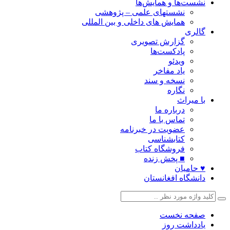
نشست‌ها و همایش‌ها
نشستهای علمی – پژوهشی
همایش های داخلی و بین المللی
گالری
گزارش تصویری
پادکست‌ها
ویدئو
یاد مفاخر
نسخه و سند
نگاره
با میراث
درباره ما
تماس با ما
عضویت در خبرنامه
کتابشناسی
فروشگاه کتاب
■ پخش زنده
♥ حامیان
دانشگاه افغانستان
صفحه نخست
یادداشت روز