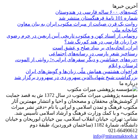
آخرین خبرها
کتیبه‌های ۶۰۰ ساله فارسی در هندوستان
شماره 101 نامۀ فرهنگستان منتشر شد
روایت یک قرن صیانت از میراث مکتوب ایران به بیان معاون
کتابخانه ملی
رونمایی از اسناد کهن و مکتوب تاریخی آیین اربعین در حرم رضوی
چرا زبان فارسی در هند کم‌رنگ شد؟
ایران، اتحادیه‌ای بر بنیاد صلح و عشق است
رستاخیز شعر پارسی در رسانه‌های اجتماعی
«دره‌های حشاشین و دیگر سفرهای ایرانی»؛ روایتی از الموت،
لرستان و ایلام
فراخوان هشتمین همایش ملّی زبان‌ها و گویش‌های ایران
بزرگداشت شیخ شهاب‌الدین سهروردی در سهرورد برگزار شد
درباره ما
مؤسسه پژوهشی میراث مكتوب در سال 1372 ش به قصد حمایت
از كوشش‌های محققان و مصححان و احیا و انتشار مهمترین آثار
مكتوب فرهنگ و تمدن اسلامی و ایرانی با نام «دفتر نشر میراث
مكتوب» و با كمك وزارت فرهنگ و ارشاد اسلامی تأسیس شد.
نشانی: تهران، خیابان انقلاب اسلامی، بین خیابان ابوریحان و خیابان
دانشگاه، شمارۀ 1182 (ساختمان فروردین)، طبقۀ دوم
021-66490612
info@mirasmaktoob.ir