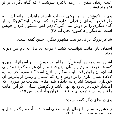
عیب رندان مکن ای زاهد پاکیزه سرشت / که گناه دگران بر تو
نخواهند نوشت
وی با نکوهش ریا و برخی صفات ناپسندِ زاهدان زمانه اش، به
ظرافت به آیه ای از قرآن اشاره کرده که می فرماید: “هیچکس بار
گناه دیگری را بر دوش نمی گیرد”. (هر کس مسئول کردار خویش
است؛ نه دیگران). (سوره نجم، آیه ۳۸).
شاعر بزرگ ایرانی در بیت مشهور دیگری چنین گفته است:
آسمان بارِ امانت نتوانست کشید / قرعه ی فال به نامِ من دیوانه
زدند
اشاره است به این آیه قرآن: “ما امانت خویش را بر آسمانها، زمین و
کوه ها عرضه نمودیم و آنان نپذیرفتند و از آن هراسناک شدند؛ ولی
انسان، آن را پذیرفت. او ستمکار و نادان است”. (سوره أحزاب، آیه
۷۲). (انسان، باری را بر دوش دارد که آسمان و زمین از پذیرش آن
خودداری نمودند؛ اشاره به جایگاه بلند مقام انسانیت در صورتی که
امانتدار خوبی برای ودایع الهی باشد و نکوهش انسان، اگر این امانت
را تباه سازد). (اثرپذیری حافظ از قرآن و احادیث، ص ۱۵).
وی در جای دیگر گفته است:
ز عشق نا تمام ما جمال یار مستغنی است / به آب و رنگ و خال و
خط، چه حاجت روی زیبا را؟