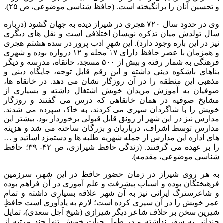
و تحسین آنان را برانگیخته است. (حافظ شناسی موضوعی، ص ۲۵).
وی در حدود سال ۷۲۰ هجری در شیراز دیده به جهان گشود (درباره
سال تولدش میان تذکره نویسان اختلافی است و نقل های دیگری
نیز در این باره وجود دارد). این شهرِ ادب پرور در سده هشتم هجری
و همزمان با عصر حافظ دارای ۱۷ محله و ۱۲ دروازه بوده و شهری
فرهنگی به شمار رفته و بیش از ۵۰۰ مسجد، خانقاه، مدرسه و دیگر
بناهای باشکوه دینی داشته و این رقم قابل توجه، جایگاه دینی و
مذهبی این منطقه را در آن روزگار نشان می دهد. در خانقاه ها،
صوفیان به آموزش مریدان خویش اشتغال داشته و بسیاری از
مشایخ صوفیه در همان خانقاهی که درس می گفتند و روزگار
خویش را با شاگردان سپری می کردند، به خاک سپرده می شدند.
مدارس نیز در این شهر از رونق قابل قبولی برخوردار بود. بیشتر این
مدارس توسط اشراف، درباریان و بزرگان ساخته می شد و هزینه
های اداره این مدارس از جمله شهریه طلبه ها و دستمزد اساتید و …
را بر عهده می گرفتند. (زندگی حافظ شیرازی، ص ۴۲- ۳۹؛ حافظ
شناسی موضوعی، مقدمه).
به هر روی شیراز در زمان حضور حافظ در این شهر، سرزمین
فرهیختگان بوده و اسباب پیشرفت و علم آموزی در آن فراهم بوده
و شاعرسترگ ایرانی نیز به آن شهر علاقه بسیاری داشته و تمام
عمر خویش را در آن سپری کرده است؛ لازم به یادآوری است حافظِ
شیرین سخن بر خلاف شاعر دیگر شیرازی (شیخ اَجل سعدی)، تمایل
چندانی به سفر نداشته و در طول حیات خویش تنها چند مرتبه از