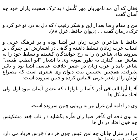
فغان که آن مه نامهربان مِهر گُسل / به ترک صحبت یاران خود چه
آسان گفت
من و مقام رضا بعد از این و شکر رقیب / که دل به درد تو خو کرد و
ترک درمان گفت … (دیوان حافظ، غزل ۸۸).
حافظ با شاعران عرب زبان نیز آشنا بوده و بر فرهنگ عربی و
ادبیات عرب زبانان تسلط داشته و گاهی در اشعارش این چیرگی بر
سروده های شاعران را به رخ خوانندگان کشیده و تسلط خود را به
نمایش می گذارد. به طور نمونه وی با اشعار “ابو الطیب مُتنبی”
شاعر نامدار عرب زبان در عصر خلافت عباسی آشنا بود و تاثیر
پذیرفت. همچنین نخستین بیت دیوان وی شعری است که مصراع
اولش را از شعر عربی اقتباس کرده و چنین سروده است:
ألا یا أیها الساقی أدر کأسا و ناولها / که عشق آسان نمود اول ولی
افتاد مشکل ها
وی در ادامه این غزل نیز به زیبایی چنین سروده است:
به بوی نافه ای کآخر صبا زان طُره بگشاید / ز تاب جَعد مشکینش
چه خون افتاد در دل ها
مرا در منزل جانان چه امن عیش چون هر دم / جَرَس فریاد می دارد
که بر بندید محمل ها