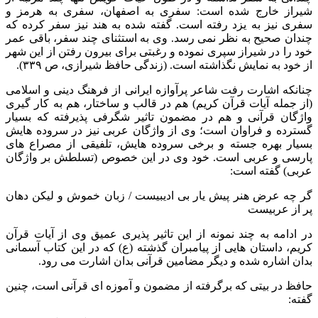
شیراز خارج شده است: سفری به اصفهان، سفری به هرمز و
سفری نیز به یزد رفته است. گفته شده به هند نیز سفر کرده که
چندان صحیح به نظر نمی رسد. وی به استثنای چند سفر، باقی عمر
خود را در شیراز سپری نموده و رغبتی برای بیرون رفتن از این شهر
از خود به نمایش نگذاشته است. (زندگی حافظ شیرازی، ص ۳۳۹).
چنانکه اشارت رفت شاعر پرآوازه ایرانی از فرهنگ دینی و اسلامی
(از جمله آیات قرآن کریم) هم در قالب و ساختار، هم به کار گیری
واژگان قرآنی و هم در مضمون تاثیر شگرفی پذیرفته که بسیار
گسترده و فراوان است؛ وی از واژگان عربی نیز در سروده هایش
بسیار بهره جسته و برخی سروده هایش، تلفیقی از مصراع های
پارسی و عربی است. خود وی در این خصوص (تسلطش بر واژگان
عربی) گفته است:
گر چه عرض هنر پیش یار بی ادیبیست / زبان خموش و لیکن دهان
پر از عربیست
در ادامه به چند نمونه از این تاثیر پذیری عمیق وی از آیات قرآن
کریم، داستان هایی از پیامبران گذشته (ع) که در این کتاب آسمانی
بدان اشاره شده و دیگر مضامین قرآنی بدان اشارت می رود.
حافظ در بیتی که برگرفته از مضمون و آموزه ای قرآنی است، چنین
گفته: