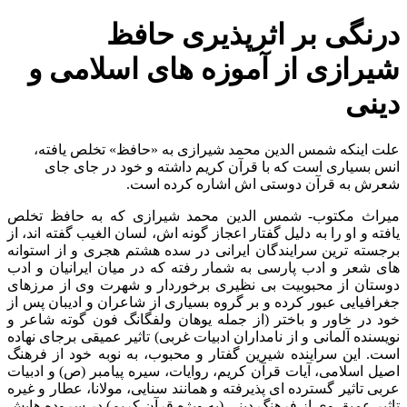
درنگی بر اثرپذیری حافظ
شیرازی از آموزه های اسلامی و
دینی
علت اینکه شمس الدین محمد شیرازی به «حافظ» تخلص یافته،
انس بسیاری است که با قرآن کریم داشته و خود در جای جای
شعرش به قرآن دوستی اش اشاره کرده است.
میراث مکتوب- شمس الدین محمد شیرازی که به حافظ تخلص
یافته و او را به دلیل گفتار اعجاز گونه اش، لسان الغیب گفته اند، از
برجسته ترین سرایندگان ایرانی در سده هشتم هجری و از استوانه
های شعر و ادب پارسی به شمار رفته که در میان ایرانیان و ادب
دوستان از محبوبیت بی نظیری برخوردار و شهرت وی از مرزهای
جغرافیایی عبور کرده و بر گروه بسیاری از شاعران و ادیبان پس از
خود در خاور و باختر (از جمله یوهان ولفگانگ فون گوته شاعر و
نویسنده آلمانی و از نامداران ادبیات غربی) تاثیر عمیقی برجای نهاده
است. این سراینده شیرین گفتار و محبوب، به نوبه خود از فرهنگ
اصیل اسلامی، آیات قرآن کریم، روایات، سیره پیامبر (ص) و ادبیات
عربی تاثیر گسترده ای پذیرفته و همانند سنایی، مولانا، عطار و غیره
تاثیرِ عمیق وی از فرهنگ دینی (به ویژه قرآن کریم) در سروده هایش