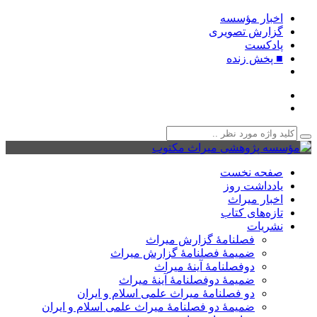
اخبار مؤسسه
گزارش تصویری
پادکست‌
■ پخش زنده
صفحه نخست
یادداشت روز
اخبار میراث
تازه‌های کتاب
نشریات
فصلنامۀ گزارش میراث
ضمیمۀ فصلنامۀ گزارش میراث
دوفصلنامۀ آینۀ میراث
ضمیمۀ دوفصلنامۀ آینۀ میراث
دو فصلنامۀ میراث علمی اسلام و ایران
ضمیمۀ دو فصلنامۀ میراث علمی اسلام و ایران