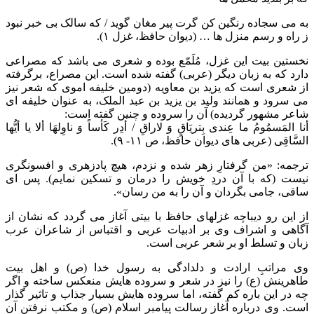
به می سجاده رنگین کن گرت پیر مغان گوید / که سالک بی خبر نبود
ز راه و رسم منزل ها … (دیوان حافظ، غزل ۱).
نخستین بیت این غزل، مُلَمّع بوده و شعری می باشد که مصراعی
دارد که به زبان دیگر (عربی) گفته شده است. این مصراع، برگرفته
از شعری است که یزید بن معاویه (دومین خلیفه اموی که شعر نیز
می سرود و همانند ولید بن یزید بن عبد الملک، به عنوان خلیفه ای
شاعر مشهور گردیده) آن را سروده و چنین گفته است:
أنا المَسمُومُ ما عِندی بِتریَاقٍ وَ لاراقِ / أدِر کَأساً وَ ناوِلهَا ألا یا أیُّها
السَّاقِی (عربی های دیوان حافظ، ص ۱۱- ۹).
ترجمه: «من گرفتارِ زهر شده و نزدم، هیچ پادزهری و افسونگری
نیست (که با آن دردِ خویش را درمان و تسکین نمایم). پس ای
ساقی، جامی بگردان و آن را به من رسان».
از این رو دیباچه غزلهای حافظ با بیتی آغاز می گردد که نشان از
آگاهی و اشراف وی بر ادبیات عربی و اقتباس از شاعران عرب
زبان و تسلط او بر شعر عربی است.
وی مراتبِ ارادت و دلدادگی به رسول خدا (ص) و اهل بیت
طاهرینش (ع) را نیز در شعر و سروده هایش منعکس ساخته و اگر
چه در این باره کم گفته، اما سروده هایش بسیار جذاب و تاثیر گذار
است. وی درباره آغاز رسالت پیامبر اسلام (ص) و مکتب نرفتن آن