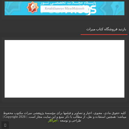
Ketabkhaneye MirasMaktoob
بازدید فروشگاه کتاب میراث
کلیه حقوق مادی، معنوی، اخبار و تصاویر و فیلمها برای مؤسسۀ پژوهشی میراث مکتوب محفوظ
میباشد؛ همچنین استفاده و نقل، از مطالب با ذکر منبع و این سایت مجاز است. | Copyright 2026 |
طراحی و توسعه :
اجراکار