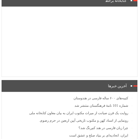
کتابخانۀ برخط
آخرین خبرها
کتیبه‌های ۶۰۰ ساله فارسی در هندوستان
شماره 101 نامۀ فرهنگستان منتشر شد
روایت یک قرن صیانت از میراث مکتوب ایران به بیان معاون کتابخانه ملی
رونمایی از اسناد کهن و مکتوب تاریخی آیین اربعین در حرم رضوی
چرا زبان فارسی در هند کم‌رنگ شد؟
ایران، اتحادیه‌ای بر بنیاد صلح و عشق است