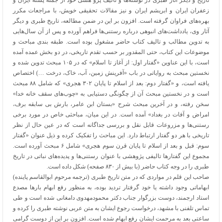
تاریخ و دیگر آثار طبری در نوشته‌ها و تالیف پژو هشی خود از جمله پسته ایران و
زعفران ایران و ابریشم ایران و نیز مقالات تحقیقی خویش، با مراجعات مکرر
بهره‌های فراوان گرفته است. افزون بر این در ضمن مطالعه، تاریخ طبری و دیگر
آثار وی، یادداشت‌های انبوهی درباره رستنی‌ها فراهم آورده و پس از آن سال‌هایی
به تدوین مطالب و تالیف کتاب حاضر مشغول بوده است. طبقه بندی مباحث و
موضوعات این کتاب، حتی المقدور بر حسب تقدم تاریخی، در دو بخش عمده آمده
است، با این عناوین «گفتار اول: از آغاز تا اسلام» که در ۱۰۵ مبحث تدوین شده و
نخستین مبحث به روایاتی در باب «آفرینش زمین، آب، خاک، درخت …) اختصاص
یافته است، و «گفتار دوم: بعد از اسلام تا پایان ۳۰۲ هجری» که شامل ۸۸ مبحث
است و در نخستین مبحث آن از چگونگی دستیابی به «چوب‌های سقف خانه خدا»
سخن رفته، و در آخرین مبحث شرح «بستان ابن عامر، بارش بی سابقه برف،
امراض و آفات در بغداد» آمده است. در این میان، مباحثی خاص در مورد برخی
رستنی‌ها و مزروعات قابل نقل و بررسی جداگانه است که در عین حال از نظر
تاریخی با هر دو گفتار ارتباط دارد. این مباحث را تفکیک کرده و ذیل عنوان «گفتار
سوم: قبل و بعد از اسلام تا پایان قرن سوم هجری» شامل ۶ مبحث آورده است.
مجموع این گفتار‌ها تالیفی پژوهشی با عنوان رستنی‌ها و پدیده‌های نباتی در تاریخ
طبری را در وجه کتاب حاضر (با بیش از ۸۳۰ صفحه) شکل داده است.
صاحب این قلم در مواردی که در متن تاریخ طبری (ترجمه مرحوم ابوالقاسم پاینده)
ابهاماتی وجود داشته یا خود گرفتار تردید بوده، به منظور رفع ابهام بارها مصدع
استاد ارجمند، دوست بزرگوار جناب دکتر محمودمهدوی دامغانی شده است و طی
تماس تلفنی با مشهد، درخواست رجوع ایشان به متن عربی نوشته طبری را کرده و
ساعتی بعد به مرحمت ایشان رفع ابهام شده است. افزون بر این از دوست گرامی