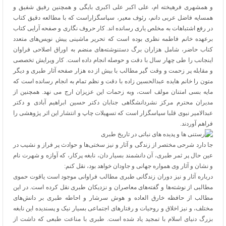
و همشهری فرهیخته ام، علی اکبر علی اکبری بایگی و همچنین رفیق شفیق و
همسایه فاضل عربی دانم، رئوف معیر، سپاسگزاراست که با مطالعه دقیق کتاب
در رفع اشتباهات به مخلص یاری رسانده اند. کار حروف نگاری و صفحه آرایی کتاب
برعهده خانم فاطمه نظری بوده است که تحریر ماشینی پیش نویس‌های متعدد
کتاب حاضر، شامل هزاران برگ دستنوشته‌های منضم به اوراق اصلاحی فراوان
اینجانب را طی چهار سال با دقت و حوصله انجام داده است. کار ویرایش تخصصی
و مقابله پر زحمت و وقت گیر مطالب با بیش از ده هزار صفحه آثار طبری و دیگر
متون را خانم هایده عبدالحسین زاده با دقت و نظم تمام به انجام رسانده است که
مایه بسی امتنان مولف است، وبه زحمات این عزیزان ارج می نهد. همچنین از
مدیران محترم مرکز نشردانشگاهی جنابان دکتر حسین ابراهیم آبادی و دکتر
عبدالامیر نبوی قلبا سپاسگزار است که تسهیلات چاپ و انتشار این اثر پژوهشی را
فراهم آوردند.
جا دارد شرحی مختصر از زندگی و آثار و نیز سختی‌ها و حوادث پر فراز و نشیب در
عین حال پر ثمر طبری، آن دانشمند بسیار دان، نابغه پرکار، که آوازه و شهرت نام
و نشان و آثار وی همواره جهانی و جاودان خواهد بود، نقل کنم:
درباره آثار و نیز دوران زندگانی طبری مطالب فراوانی موجود است یاقوت حموی
مطالبی از نوشته‌ها و گفته‌های معاصران و نزدیکان طبری نقل کرده است. در این
مطالب از حافظه خارق العاده و هوش سرشار و احاطه طبری بر دانش‌های
مختلف، و نیز اخلاق و روحیات و رفتار‌های اجتماعی بسیار نیک و پسندیده این نابغه
بزرگ دنیای اسلام با تمجید یاد شده است. طبری با مناعت طبعی که داشت از