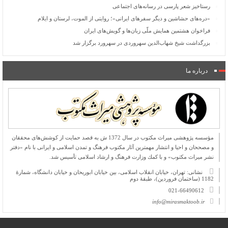
رستاخیز شعر پارسی در رسانه‌های اجتماعی
«دره‌های حشاشین و دیگر سفرهای ایرانی»؛ روایتی از الموت، لرستان و ایلام
فراخوان هشتمین همایش ملّی زبان‌ها و گویش‌های ایران
بزرگداشت شیخ شهاب‌الدین سهروردی در سهرورد برگزار شد
درباره ما
مؤسسه پژوهشی میراث مكتوب در سال 1372 ش به قصد حمایت از كوشش‌های محققان
و مصححان و احیا و انتشار مهمترین آثار مكتوب فرهنگ و تمدن اسلامی و ایرانی با نام «دفتر
نشر میراث مكتوب» و با كمك وزارت فرهنگ و ارشاد اسلامی تأسیس شد.
نشانی: تهران، خیابان انقلاب اسلامی، بین خیابان ابوریحان و خیابان دانشگاه، شمارۀ
1182 (ساختمان فروردین)، طبقۀ دوم
021-66490612
info@mirasmaktoob.ir