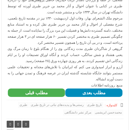
سلامی، از علما و بزرگان نامدار تربت حیدریه) حاصل پژوهش‌های خود را درباره
طبری در کتابی با عنوان احوال و آثار محمد بن جریر طبری آورده که توسط
دانشگاه تهران در سال ۱۳۳۳ چاپ و منتشر شده است.
مرحوم ملک الشعرای بهار، وفات اول اردیبهشت ۱۳۳۰ نیز در مقدمه تاریخ بلعمی،
شرح مفصلی از احوال و آثار محمد بن جریر طبری نقل کرده و به استناد منابع
مختلف، دامنه گسترده دانش‌ها و فضیلت این مرد بزرگ را نمایانده است. از جمله به
چگونگی تصمیم طبری به مختصر کردن تفسیر ۶۰ هزار صفحه ای در ۳ هزار صفحه
پرداخته است، و در پی آن تاریخ را همچون تفسیر مختصر کرد.
گروهی از شاگردان طبری مدت زندگانی وی را از هنگام بلوغ تا زمان مرگ وی
یعنی هشتاد و شش سالگی، حساب کردند و آنگاه اوراق تصنیفات او را بر ایام
زندگانی اش تقسیم کردند، به هر روزی چهارده ورق (۲۸ صفحه) رسید.
آرزو و ابراز امیدواری می کنم که ایرانیان با تلاش‌های مجدانه و تحقیقات علمی
مستمر بتوانند جایگاه شایسته گذشته ایران در عرصه فرهنگ و تمدن جهانی را به
دست آورند انشااله.
منبع: روزنامه اطلاعات
مطلب بعدی
مطلب قبلی
تاریخ طبری
رستنی‌ها و پدیده‌های نباتی در تاریخ طبری
طبری
کلیدواژه :
محمدحسن ابریشمی
مرکز نشر دانشگاهی