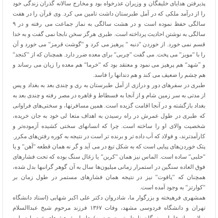
پذیرفتن هدایای خلیفگان و وزیران عذرخواه بود و مخارج سالانه گذران زندگی خود
را از درآمد ملکی که در آمل طبرستان داشت تامین می کرد. وی قرآن را در هفت
سالگی حفظ نموده است و در هشت سالگی به نماز جماعت می رفته و در ۹
سالگی به نوشتن احادیث پرداخته است. طبری هرگز سخن نابجا نمی گفت و به خدا
قسم نمی خورد. از خوردن “دنبه “ پرهیز می کرد و “گوشت قرمز“ می خورد و آن
را با “مویز“ می پخت. می گفت “چربی“ برای معده ضرر دارد. همچنان که از “کنجد“
و ”شهد“ هم پرهیز می نمود و معتقد بود که “خرما“ هم معده را زیان می رساند و
هم چشم را ضعیف می کند و هم دندانها را فاسد.
طبری در سفرهای دور و درازی از آمل طبرستان به ری و چندی بعد به بغداد و پس
از مدتی به سر زمین شام و از آنجا به فسطاط و قاهره در مصر رفته و چندی بعد به
بغداد بازگشته و در آنجا اقامت گزیده است. همین مسافرتها، و سختی‌های فراوانی
که طبری در طول عمرش در راه رسیدن به اهداف متعا لی خود به جان خریده،
شخصیت والای او را ساخته است. چرا که انسانهای سختی کشیده آزموده‌تر و
کارآمدترند، و فولاد که آب داده تر و برنده تر است در نتیجه به کوره رفتن‌های مکرر.
پتک خوردن‌های پیاپی است که به شکل تیغ در می آید و گر نه همان قطعه “آهن“ و یا
“حلبی“ ساده است. الماس نیز همان “کربن“ یا زغال سنگ بوده که تحت فشارهای
فوق العاده سنگین در استمرار زمانی میلیون‌ها سال به آن گوهر گرانبها بدل شده،
همچنان که “یاقوت“ نیز در نتیجه همان فشارهای مستمر در طول زمان بر
“کوارتز“ به وجود آمده است.
همشهری فرهیخته و بزرگوار ما، شادروان دکتر علی اکبر شهابی (استاد دانشگاه
تهران و دانشگاه فردوسی مشهد، وفات ۱۳۶۷ فرزند مرحوم شیخ عبداالسلام