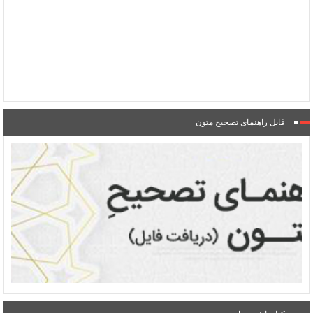
فایل راهنمای تصحیح متون