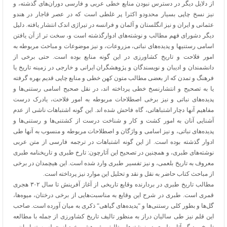
از دلایل دیگر در دسترس نبودن منابع خطی عربی و فارسی دوران‌های گذشته، و
نیز نسخ چاپی بسیار محدودو اکثرا پر غلطی است که در عصر قاجار در هندو
عثمانی و ایران و نیز انگلستان و آلمان و فرانسه در تیراژی اندک انتشار یافته. دلیل
دیگر دشورای فهم مطالب و نوشته‌های ادوارگذشته است و، سخت تر از آن یافتن
اسامی رستنیها و پدیده‌های نباتی، مزروعات، و نیز موضوعات و مباحث مربوطه به
امور فلاحت و تاریخ کشاورزی در این گونه منابع بوده است. حتی برخی از
دانشمندان و ادیبان و نویسندگان و پژوهشگران ایرانی و خارجی در زمینه تاریخ یا
فرهنگ و تمدن که از بعضی مطالب متون کهن خطی و منابع چاپی قدیم بهره گرفته
یا به تصحیح و انتشارنسخ خطی پرداخته اند، در نقل صحیح اسامی رستنی‌ها و
پدیده‌های نباتی و نیز برخی اصطلاحات مربوطه به امور فلاحت، یادرک درست
مفاهیم آنها دچار اشتباهاتی، گاه فاحش شده اند. این گونه اشتباهات ناشی از عدم
آشنایی آنان به امور کشت و کار و شناخت درست از کشتنی‌ها و رستنی‌ها و
پدیده‌های نباتی، و نیز اسامی و واژگان و اصطلاحات مربوطه و منسوب به آنها طی
ادوار گذشته بوده است. از این گونه اشتباهات در ترجمه فارسی از متن عربی
نوشته‌های طبری، و همچنین در تصحیح این آثارچون: تارخ طبری و تاریخنامه طبری
معروف به تاریخ بلعمی، و نیز تفسیر طبری وارد شده است. این هیچمدان در برخی
از مباحث کتاب حاضر به نقل و نقد و تحلیل این موارد نیز پرداخته است.
مطالب تاریخ طبری در بردارنده وقایع تاریخی از آغاز آفرینش تا سال ۳۰۲ هجری
قمری است. طبری در شرح این وقایع به مناسبت‌هایی از برخی درختان، میوه‌ها،
گل‌ها و بطور کلی رستنی‌ها و “پدیده‌های گیاهی“ ذکری به میان آورده است. صاحب
این قلم نیز طی سالیان دراز به منظور تالیف تاریخ کشاورزی از جمله با مطالعه