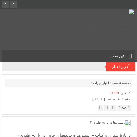
فهرست
آخرین اخبار
صفحه نخست
/
اخبار میراث
/
کد خبر:
31779
7 تیر 1402 ساعت [ 17:10 ]
پ
دربارۀ طبری و کتاب «رستنی‌ها و پدیده‌های نباتی در تاریخ طبری»