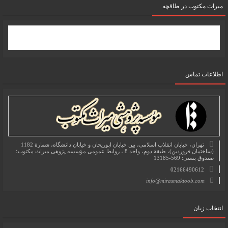
میرات مکتوب در طاقچه
اطلاعات تماس
تهران، خیابان انقلاب اسلامی، بین خیابان ابوریحان و خیابان دانشگاه، شمارۀ 1182
(ساختمان فروردین)، طبقۀ دوم، واحد 8 ، روابط عمومی مؤسسه پژوهی میراث مکتوب؛
صندوق پستی: 569-13185
02166490612
info@mirasmaktoob.com
انتخاب زبان