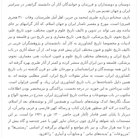
دوستان و دوستداران و فرزندان و خوانندگان آثار آن دانشمند گرانقدر در سراسر
ایران و جهان تقدیم می دارم.
باری، سخنانم درباره طبری (محمد بن جریر، اهل آمل طبرستان، وفات ۳۱۰ هجری
قمری) است، مورخ و مفسر نامدار ایران و جهان اسلام، که آثار گرانبهای بر جای
مانده وی می تواند در تدوین و تالیف تاریخ علوم و فنون مختلف، چون تاریخ علم،
تاریخ نجوم، تاریخ پزشکی، تاریخ هنر، تاریخ معماری و نیز تاریخ دین و فلسفه و نیز
ادبیات و مخصوصا تاریخ کشاورزی به کار آید. دانشمندان و پژوهشگران غربی در
تالیف تاریخ علوم و فنون مختلف ایران پیش قدم بوده اند، از آن جمله آثاری در باب
تاریخ ایران و رشته‌های مختلف تاریخ علوم و فنون، ادبیات، هنر، معماری، نجوم،
پزشکی، فلسفه و دین ایران آثاری منشر کرده و کمتر از آثار طبری بهره گرفته اند.
با این همه نویسندگان و ایرانشناسان و مورخان طی دو قرن گذشته در باب تاریخ
کشاورزی ایران، نسبت به سایر مقولات تاریخ ایران، کمتر مطلبی نوشته اند. به
همین دلیل ناشناخته‌ها در باب تاریخ کشاورزی ایران زیاد، و گفتنی فراوان است.
علت نپرداختن به این حوزه، در درجه نخست، پراکندگی و نیزمختصر بودن اطلاعات
مکتوب در باب موضوعات و مباحث تاریخ کشاورزی ایران، مندرج در معدود الواح و
سنگ نگاره‌ها، اندک نوشته‌های باستانی، و همچنین آثار و نوشته‌های بعد از اسلام،
پراکنده در لابه لای سطور هزاران کتاب و رساله کهن فارسی و عربی وغیر آن، از
دیرباز تا پایان عصر قاجار (آغاز قرن حاضر ۱۴۰۰ ش و ۱۹۲۱ م) است، بر این
مستندات باید شواهد و آثاری چون درختان تناور کهن با عمر چندصد و گاه بیش از
دو تا سه هزار سال، و نیز نام مواضع و آبادیهای برگرفته از اسامی “رستنی‌ها“ و
“مزروعات” و “پدیده‌های نباتی “ و منابع آب و آبیاری “ را افزود.