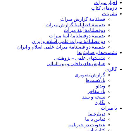
اخبار میراث
تازه‌های کتاب
نشریات
فصلنامۀ گزارش میراث
ضمیمۀ فصلنامۀ گزارش میراث
دوفصلنامۀ آینۀ میراث
ضمیمۀ دوفصلنامۀ آینۀ میراث
دو فصلنامۀ میراث علمی اسلام و ایران
ضمیمۀ دو فصلنامۀ میراث علمی اسلام و ایران
نشست‌ها و همایش‌ها
نشستهای علمی – پژوهشی
همایش های داخلی و بین المللی
گالری
گزارش تصویری
پادکست‌ها
ویدئو
یاد مفاخر
نسخه و سند
نگاره
با میراث
درباره ما
تماس با ما
عضویت در خبرنامه
کتابشناسی