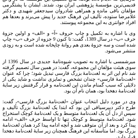
قدیمی‌ترین مؤسسۀ پژوهشی ایران بود، شدند. ایشان با پشتگرمی
مؤلفان باقی مانده و همراهی شادروان سیدجعفر شهیدی و دکتر
غلامرضا ستوده، تألیف این فرهنگ جدید را پیش می‌برند و بعدها هم
افراد جوانتری به این مجموعه پیوستند.
وی با اشاره به تکمیل و چاپ حروف «آ» و «الف» و اولین جزوۀ
حرف «ب» در سال 1389، گفت: تا کنون 9 جزوه از حرف «ب» چاپ
شده است و سه جزوۀ بعدی هم روانۀ چاپخانه شده است و به زودی
منتشر می‌شود.
میرشمسی با اشاره به تصویب شیوه‌نامۀ جدیدی در سال 1396 از
سوی هیئت مؤلفان این مجموعه، گفت: در همین سال تصمیم گرفته
شد نام این اثر به لغت‌نامۀ بزرگ فارسی تبدیل شود؛ چرا که عنوان
«لغت‌نامۀ فارسی» چندان تشخص و تمایزی نداشت و شاید یکی از
دلایلی که سبب گمنام ماندن این لغت‌نامه و قرار گرفتنش زیر سایۀ
لغت‌نامۀ دهخدا بود، همان نام آن بود.
وی در مورد دلیل انتخاب عنوان «‌لغت‌نامۀ بزرگ فارسی»، گفت:
طرح دکتر دبیرسیاقی این بود که ابتدا یک لغت‌نامۀ بزرگ تألیف و
سپس از دل آن یک لغت‌نامۀ متوسط و یک لغت‌نامۀ کوچک استخراج
شود. لغت‌نامۀ متوسط و کوچک تنها تا اواسط حرف «الف» ادامه
پیدا کرد و بعد از آن متوقف شد و آنچه ادامه پیدا کرد همان لغت‌نامۀ
بزرگ بود. اما متأسفانه این فرهنگ همچنان زیر سایۀ لغت‌نامۀ دهخدا
قرار دارد.