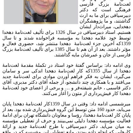
لغت‌نامۀ بزرگ فارسی
فرهنگی است که دکتر
دبیرسیاقی برای ما به ارث
گذاشتند، و ما پژوهشگران
دهخدایی، میراث‌دار ایشان
هستیم. استاد دبیرسیاقی در سال 1326 برای تألیف لغت‌نامۀ دهخدا
توسط خود علامه دهخدا به مؤسسه فراخوانده شدند و تا سال
1359که آخرین جزء لغت‌نامۀ دهخدا منتشر شد، حضوری فعال و
مؤثر داشتند. بعد از آن هم تا سال 1385 برای تألیف لغت‌نامۀ بزرگ
فارسی از جان و عمرشان مایه گذاشتند.
وی ادامه داد: براساس گفتۀ خود استاد در تکملۀ مقدمۀ لغت‌نامۀ
دهخدا از سال 1355که کار لغت‌نامۀ دهخدا اندکی سر و سامان
می‌گیرد، ایشان به فکر فراهم آوردن موادی برای لغت‌نامۀ جدید
می‌افتند و با همکاری چند دانشجو، از جمله آقای دکتر مدبری، آقای
دکتر قاسمی ، خانم شیفته‌فر و … و برخی از اعضای خود لغت‌نامۀ
دهخدا کار فیش‌برداری از متون را آغاز می‌کنند.
میرشمسی ادامه داد: وقتی در سال 1359کار لغت‌نامۀ دهخدا پایان
می‌یابد، حدود 160 متن توسط این گروه فیش‌برداری شده بود. بعد از
پایان کار لغت‌نامۀ دهخدا، رؤسا و معاونان دانشگاه تهران برای ادامۀ
فعالیت مؤسسه دهخدا دلیلی نمی‌بینند و حرف از تعطیلی مؤسسه
به میان می‌آید. دکتر دبیرسیاقی با طرح لغت‌نامۀ جدید و ارائۀ
کارهایی که انجام داده بودند، مانع تعطیلی این مؤسسه که در واقع