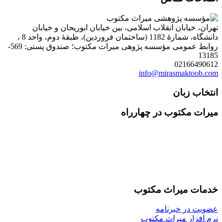
تهران، خیابان انقلاب اسلامی، بین خیابان ابوریحان و خیابان
دانشگاه، شمارۀ 1182 (ساختمان فروردین)، طبقۀ دوم، واحد 8 ،
روابط عمومی مؤسسه پژوهی میراث مکتوب؛ صندوق پستی: 569-
13185
02166490612
info@mirasmaktoob.com
انتخاب زبان
میرات مکتوب در چهارراه
خدمات میراث مکتوب
عضویت در خبرنامه
نرم افزار میراث مکتوب