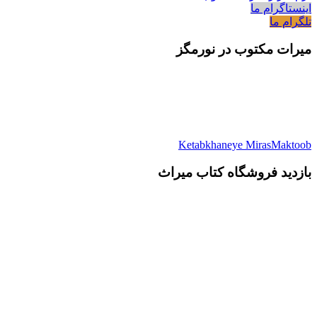
اینستاگرام ما
تلگرام ما
میرات مکتوب در نورمگز
Ketabkhaneye MirasMaktoob
بازدید فروشگاه کتاب میراث