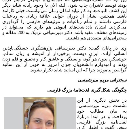
بودند توسط ناشران چاپ شود. البته الان با وجود رایانه شاید دیگر
این کشف البیات‌ها به کار نیاید اما آن زمان می‌توانست خیلی کارآمد
باشد. همچنین ایشان از دوران جوانی علاقۀ زیادی به رباعیات
فارسی داشتند و تمام رباعیات و مرثیه‌های فارسی را گردآوری
می‌کردند. ایشان یادداشت‌های انبوهی هم دارند که می‌تواند در
زمینه‌های مختلف مفید باشد. دکتر دبیرسیاقی نزدیک به 200 مقاله و
سخنرانی‌های متعددی هم داشتند.
وی در پایان گفت: دکتر دبیرسیاقی پژوهشگری خستگی‌ناپذیر،
انسانی آزاده، ایران دوست، برخوردار از اندیشه و زبان سالم،
خوشفکر، بدون هر گونه وابستگی و عاشق کار و تحقیق و قلم زدن
بودند و امیدوارم دانشجویان جوان امروز به خوبی از این اساتید
گرانقدر بیاموزند چرا که این اساتید شاید تکرار نشوند.
سخنرانی مریم میرشمسی
چگونگی شکل‌گیری لغت‌نامۀ بزرگ فارسی
در بخش دیگری از این
نشست مریم میرشمسی،
به بیان مطالب خود
پرداخت و در ابتدا دربارۀ
لغت‌نامه بزرگ فارسی
سخن گفت و اظهار کرد: