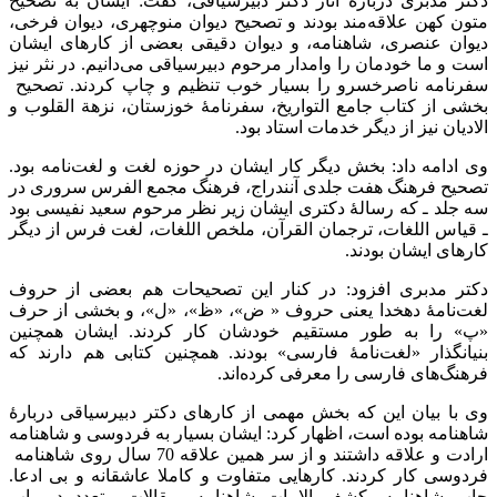
دکتر مدبری دربارۀ آثار دکتر دبیرسیاقی، گفت: ایشان به تصحیح
متون کهن علاقه‌مند بودند و تصحیح دیوان منوچهری، دیوان فرخی،
دیوان عنصری، شاهنامه، و دیوان دقیقی بعضی از کارهای ایشان
است و ما خودمان را وامدار مرحوم دبیرسیاقی می‌دانیم. در نثر نیز
سفرنامه ناصرخسرو را بسیار خوب تنظیم و چاپ کردند. تصحیح
بخشی از کتاب جامع التواریخ، سفرنامۀ خوزستان، نزهة القلوب و
الادیان نیز از دیگر خدمات استاد بود.
وی ادامه داد: بخش دیگر کار ایشان در حوزه لغت و لغت‌نامه بود.
تصحیح فرهنگ هفت جلدی آنندراج، فرهنگ مجمع الفرس سروری در
سه جلد ـ که رسالۀ دکتری ایشان زیر نظر مرحوم سعید نفیسی بود
ـ قیاس اللغات، ترجمان القرآن، ملخص اللغات، لغت فرس از دیگر
کارهای ایشان بودند.
دکتر مدبری افزود: در کنار این تصحیحات هم بعضی از حروف
لغت‌نامۀ دهخدا یعنی حروف « ض»، «ظ»، «ل»، و بخشی از حرف
«پ» را به طور مستقیم خودشان کار کردند. ایشان همچنین
بنیانگذار «لغت‌نامۀ فارسی» بودند. همچنین کتابی هم دارند که
فرهنگ‌های فارسی را معرفی کرده‌اند.
وی با بیان این که بخش مهمی از کارهای دکتر دبیرسیاقی دربارۀ
شاهنامه بوده است، اظهار کرد: ایشان بسیار به فردوسی و شاهنامه
ارادت و علاقه داشتند و از سر همین علاقه 70 سال روی شاهنامه
فردوسی کار کردند. کارهایی متفاوت و کاملا عاشقانه و بی ادعا.
چاپ شاهنامه، کشف الابیات شاهنامه، مقالات متعدد در باب