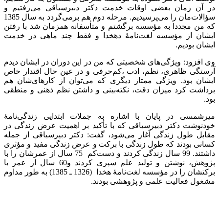
در آن زمان بعضی اوقات خدمت دکتر دبیرسیاقی می‌رفتیم و
سؤالات‌مان را می‌پرسیدیم. مرحله دوم هم برمی‌گردد به سال 1385
که من مجددا به مؤسسه برگشتم و متأسفانه همزمان شد با رفتن
ایشان از مؤسسه لغت‌نامۀ دهخدا و فقط چند ماهی در خدمت
ایشان بودیم.
وی افزود: ویژگی‌های شخصیتی که من در این دوران در ایشان دیدم
آرستگی ظاهری، نظم، ادب ،کم‌حرفی و در عین حال اقتدار خاص
ایشان بود. ویژگی ممتاز دیگری که می‌توان از کارهای‌شان هم
برداشت کرد میزان دقت، نکته‌بینی و داشتن نظم ذهنی و منطقی
بود.
میرشمسی در پایان با اشاره به جملات ابتدایی زندگی‌نامۀ
خودنوشت دکتر دبیرسیاقی که با تأکید بر اهمیت عرض زندگی در
مقابل طول زندگی آغاز می‌شود، گفت: دکتر دبیرسیاقی از جمله
کسانی بودند که طول زندگی با برکت و عرض زندگی مفید و مؤثری
داشتند. 99 سال زندگی کردند و دست‌کم 75 سال از عمرشان را با
پژوهش، نوشتن و تولید علم سپری کردند و60 سال از عمر با
برکتشان را در مؤسسه لغت‌نامۀ هخدا (1326 ـ 1385) به طور مداوم
مشغول فعالیت علمی و پژوهشی بودند.