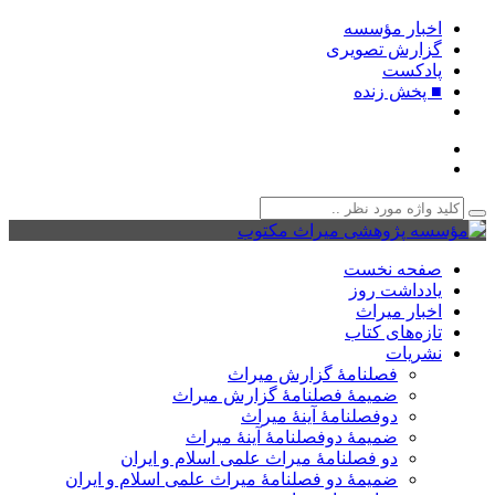
اخبار مؤسسه
گزارش تصویری
پادکست‌
■ پخش زنده
صفحه نخست
یادداشت روز
اخبار میراث
تازه‌های کتاب
نشریات
فصلنامۀ گزارش میراث
ضمیمۀ فصلنامۀ گزارش میراث
دوفصلنامۀ آینۀ میراث
ضمیمۀ دوفصلنامۀ آینۀ میراث
دو فصلنامۀ میراث علمی اسلام و ایران
ضمیمۀ دو فصلنامۀ میراث علمی اسلام و ایران