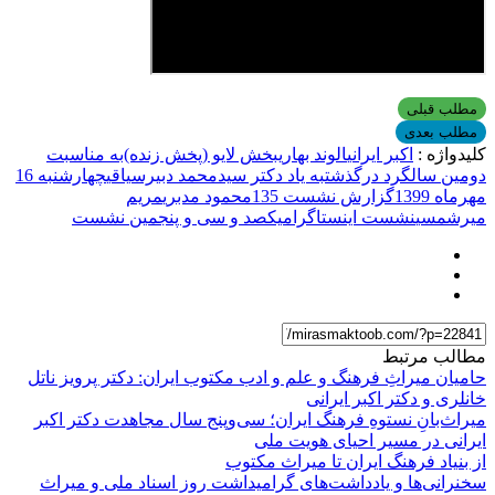
مطلب قبلی
مطلب بعدی
کلیدواژه :
اکبر ایرانی
الوند بهاری
بخش لایو (پخش زنده)
به مناسبت
دومین سالگرد درگذشت
به یاد دکتر سیدمحمد دبیرسیاقی
چهارشنبه 16
مهرماه 1399
گزارش نشست 135
محمود مدبری
مریم
میرشمسی
نشست اینستاگرام
یکصد و سی و پنجمین نشست
مطالب مرتبط
حامیان میراثِ فرهنگ و علم و ادب مکتوب ایران: دکتر پرویز ناتل
خانلری و دکتر اکبر ایرانی
میراث‌بانِ نستوهِ فرهنگ ایران؛ سی‌وپنج سال مجاهدت دکتر اکبر
ایرانی در مسیر احیای هویت ملی
از بنیاد فرهنگ ایران تا میراث مکتوب
سخنرانی‌ها و یادداشت‌های گرامیداشت روز اسناد ملی و میراث