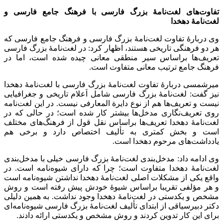
تفاوت‌های لغت‌نامۀ بزرگ فارسی با فرهنگ جامع فارسی و
لغت‌نامۀ دهخدا
وی دربارۀ تفاوت لغت‌نامۀ بزرگ فارسی و فرهنگ جامع فارسی که
هر دو فرهنگی تاریخی هستند، اظهار کرد: در لغت‌نامۀ بزرگ فارسی
تعریف‌ها براساس سیر منطقی معانی چیده شده است، اما در
فرهنگ جامع ترتیب معانی متفاوت است.
میرشمسی دربارۀ تفاوت لغت‌نامۀ بزرگ فارسی با لغت‌نامۀ دهخدا
نیز گفت: لغت‌نامۀ بزرگ فارسی شامل اَعلام تاریخی و جغرافیایی
نیست و تعریف‌ها هم از نوع دایرة المعارفی نیست. در این لغت‌نامه
روی تعریف‌نگاری مدخل‌ها بیشتر کار شده است؛ در حالی که در
لغت‌نامۀ دهخدا تعریف‌ها براساس نقل قول از فرهنگ‌های مختلف
است و بخش کمتری به تألیف اختصاص دارد و برخی هم
یادداشت‌های مرحوم دهخدا است.
وی ادامه داد: مدخل‌بندی لغت‌نامۀ بزرگ فارسی خیلی با مدخل‌بندی
لغت‌نامۀ دهخدا متفاوت است؛ چرا که دارای شیوه‌نامه است. در
واقع یکی از مشکلات اصلی لغت‌نامۀ دهخدا نداشتن شیوه‌نامه است
و هر مؤلفی تقریبا براساس شیوۀ خودش پیش رفته است و روش
مشخص و یکدستی در لغت‌نامۀ دهخدا وجود نداشت. به همین دلیلی
دکتر دبیرسیاقی از ابتدای تألیف لغت‌نامۀ بزرگ فارسی شیوه‌نامه‌ای
برای این کار تدوین کردند و روش مشخص و یکدستی ارائه دادند.