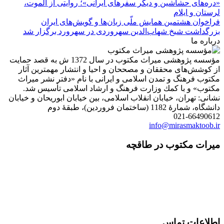
«دره‌های حشاشین و دیگر سفرهای ایرانی»؛ روایتی از الموت،
لرستان و ایلام
فراخوان هشتمین همایش ملّی زبان‌ها و گویش‌های ایران
بزرگداشت شیخ شهاب‌الدین سهروردی در سهرورد برگزار شد
درباره ما
مؤسسه پژوهشی میراث مكتوب در سال 1372 ش به قصد حمایت
از كوشش‌های محققان و مصححان و احیا و انتشار مهمترین آثار
مكتوب فرهنگ و تمدن اسلامی و ایرانی با نام «دفتر نشر میراث
مكتوب» و با كمك وزارت فرهنگ و ارشاد اسلامی تأسیس شد.
نشانی: تهران، خیابان انقلاب اسلامی، بین خیابان ابوریحان و خیابان
دانشگاه، شمارۀ 1182 (ساختمان فروردین)، طبقۀ دوم
021-66490612
info@mirasmaktoob.ir
میرات مکتوب در طاقچه
اطلاعات تماس