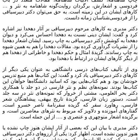
فردوسی و اشعارش، برگردان روایت‌گونه شاهنامه به نثر و …
کارهای ایشان در این زمینه است. به حق می‌توان دکتر دبیرسیاقی
را از فردوسی‌شناسان زمانه دانست.
دکتر مدبری به کارهای مرحوم دبیرسیاقی بر آثار دهخدا نیز اشاره
کرد و گفت: ایشان دینی نسبت به دهخدا احساس می‌کرد و دیوان
دهخدا به کوشش دکتر دبیرسیاقی به چاپ رسید. ایشان اشعار دهخدا
را از نشریات گردآوری کرده بود. مقالات دهخدا را هم به همین شیوه
به چاپ رساندند. گزیدۀ امثال و حکم دهخدا و خاطراتی از دهخدا هم
از دیگر کارهای ایشان در ارتباط با دهخدا بود.
وی از تألیف کتاب‌های درسی دانشگاهی به عنوان یکی دیگر از
کارهای دکتر دبیرسیاقی یاد کرد و گفت: این کتاب‌ها هم منبع تدریس
خودشان بود و هم کتاب‌هایی بود که اساتید دانشگاه‌ها خواهان این
کتاب‌ها بودند. نمونه‌های نظم و نثر فارسی در دو جلد با همکاری
دکتر بحر العلومی، مشتی از خروار که نمونه‌های نثر در سه جلد
است، دستور زبان فارسی، گزیدۀ تاریخ بیهقی، پیشاهنگان شعر
فارسی، رهاورد سفر که گزیده سفرنامۀ ناصر خسرو است،
گفتارهای آموزنده و دلاویز که مربوط به نثرهای معاصرین است، و
برگزیده اشعار منوچهری و عنصری و …. از این جمله است.
دکتر مدبری با بیان این که بعضی از آثار ایشان هنوز چاپ نشده یا
هنوز تدوین نشده است، اظهار کرد: یکی از آرزوهای دکتر دبیرسیاقی
این بود که کشف‌الابیات‌هایی که خودشان و دیگران فراهم کرده