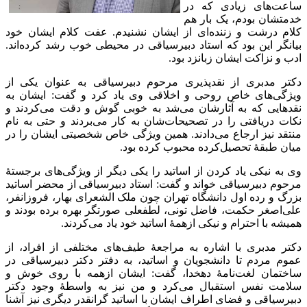
ساعت‌های زیادی که در
خدمتشان بودم، یک بار هم
کلام درشت و زننده‌ای از ایشان نشنیدم. عفت کلام ایشان خود
بیانگر این بود که استاد دبیرسیاقی در محیطی خوب رشد کرده‌اند.
ادب و نزاکت ایشان زبانزد بود.
دکتر مدبری از نقدپذیری مرحوم دبیرسیاقی به عنوان یکی از
ویژگی‌های خاص روحی و اخلاقی وی یاد کرد و گفت: ایشان به
نقدهایی که به آثارشان می‌شد به خوبی گوش و دقت می‌کردند و
نکات دریافتی را در تصحیحات‌شان به کار می‌بردند و حتی به نام
منتقد نیز ارجاع می‌دادند. همین ویژگی خاص شخصیتی ایشان را در
میان طبقۀ تحصیل‌کرده محبوب کرده بود.
وی به نیکی یاد کردن از اساتید را یکی دیگر از ویژگی‌های برجستۀ
مرحوم دبیرسیاقی خواند و گفت: استاد دبیرسیاقی از محضر اساتید
بزرگ و رده اول دانشگاه تهران چون ملک الشعرای بهار، فروزانفر،
علی‌اصغر حکمت، فاضل تونی، لطفعلی صورتگر بهره برده بودند و
همیشه با احترام و نیکی ازهمۀ اساتید خود یاد می‌کردند.
دکتر مدبری با اشاره به مراجعۀ طیف‌های مختلفی از افراد، از
عموم مردم تا دانشجویان و اساتید، به دفتر دکتر دبیرسیاقی در
ساختمان لغت‌نامۀ دهخدا، گفت: ایشان ازهمه با روی خوش و
سلامت نفس استقبال می‌کرد و من نیز به واسطۀ وجود دکتر
دبیرسیاقی و فضای اطراف ایشان با اساتید گرانقدر دیگری نیز آشنا