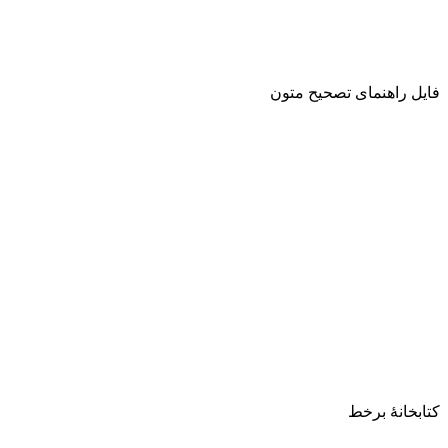
فایل راهنمای تصحیح متون
کتابخانۀ برخط