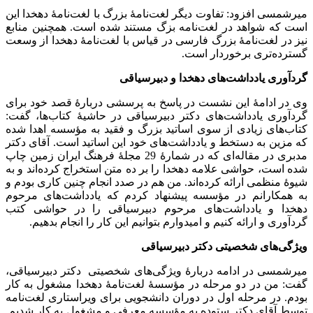
میرشمسی افزود: تفاوت دیگر لغت‌نامۀ بزرگ با لغت‌نامۀ دهخدا این
است که شواهد در لغت‌نامه بزگ مستند شده است. همچنین منابع
نیز در لغت‌نامۀ بزرگ فارسی در قیاس با لغت‌نامۀ دهخدا از وسعت
گسترده‌تری برخوردار است.
گردآوری یادداشت‌های دهخدا و دبیرسیاقی
وی در ادامۀ این نشست در پاسخ به پرسشی دربارۀ قصد خود برای
گردآوری یادداشت‌های دکتر دبیرسیاقی در حاشیۀ کتاب‌ها، گفت:
کتاب‌های زیادی از سوی اساتید بزرگ و فقید به مؤسسه اهدا شده
که مزین به دستخط و یادداشت‌های خود این اساتید است. آقای دکتر
مدبری در مقاله‌ای که در شمارۀ 29 مجلۀ فرهنگ ایران زمین چاپ
شده است، حواشی علامه دهخدا را بر ده متن استخراج کرده‌اند و به
شیوۀ منظمی ارائه کرده‌اند. من هم در صدد انجام چنین کاری بودم و
به همکارانم در مؤسسه پیشنهاد کردم که یادداشت‌های مرحوم
دهخدا و یادداشت‌های مرحوم دبیرسیاقی را در حواشی کتب
گردآوری و ارائه کنیم و امیدوارم بتوانیم این کار را انجام بدهیم.
ویژگی‌های شخصیتی دکتر دبیرسیاقی
میرشمسی در ادامه دربارۀ ویژگی‌های شخصیتی دکتر دبیرسیاقی،
گفت: من در دو مرحله در مؤسسۀ لغت‌نامۀ دهخدا مشغول به کار
بودم. در مرحله اول در دوران دانشجویی برای ویراستاری لغت‌نامه
توسط آقای دکتر ستوده به مؤسسه معرفی و مشغول به کار شدیم.