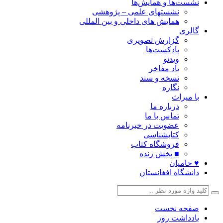
نشست‌ها و همایش‌ها
نشستهای علمی – پژوهشی
همایش های داخلی و بین المللی
گالری
گزارش تصویری
پادکست‌ها
ویدئو
یاد مفاخر
نسخه و سند
نگاره
با میراث
درباره ما
تماس با ما
عضویت در خبرنامه
کتابشناسی
فروشگاه کتاب
■ پخش زنده
♥ حامیان
دانشگاه افغانستان
صفحه نخست
یادداشت روز