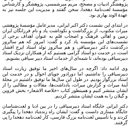
پژوهشگر ادبیات و مصحح، مریم میرشمسی، پژوهشگر و کارشناس
مؤسسۀ لغت‌نامۀ دهخدا، سخن گفتند و مدیریت این جلسه نیز به
عهدۀ الوند بهاری بود
.
در ابتدای این نشست دکتر اکبر ایرانی، مدیرعامل مؤسسۀ پژوهشی
میراث مکتوب، از بزرگداشت و نکوداشت یاد و نام فرزانگان ایران
زمین و اهالی فرهنگ و اصحاب قلم به عنوان اهداف برخی از
نشست‌های این مؤسسه یاد کرد و گفت: امروز که هم سالروز
درگذشت دکتر دبیرسیاقی و هم سالروز تولد استاد ایرج افشار
است، در خدمت دو استاد گرامی هستیم که از همکاران نزدیک استاد
دبیرسیاقی بوده‌اند، تا شمه‌ای از خدمات استاد دبیر سیاقی بشنویم.
وی ادامه داد: اگرچه در سال‌های اخیر ما توفیق زیارت استاد
دبیرسیاقی را نداشتیم، اما دورادور جویای احوال و در خدمت این
استاد بزرگوار بودیم. در طول این سال‌ها ما توفیق داشتیم در مجلۀ
آینۀ میراث و گزارش میراث، یادداشت‌ها، مقالات و مطالبی را از
ایشان منتشر کنیم و همینطور کتاب «خلاصة الاشعار» بخش قزوین
و گیلان را به همت ایشان منتشر کردیم.
دکتر ایرانی جایگاه استاد دبیرسیاقی را در بین ادبا و لغت‌شناسان
جایگاه ممتازی دانست و گفت: ایشان راه زنده‌یاد دهخدا را پیگیری
کردند و با تأسیس لغت‌نامه بزرگ فارسی، کار لغت‌نامه دهخدا را پی
گرفتند.