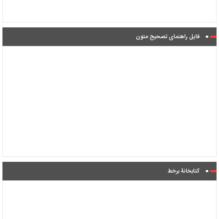
فایل راهنمای تصحیح متون
کتابخانۀ برخط