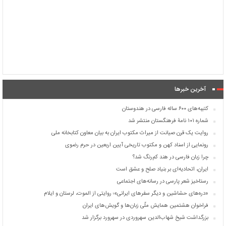
آخرین خبرها
کتیبه‌های ۶۰۰ ساله فارسی در هندوستان
شماره ۱۰۱ نامۀ فرهنگستان منتشر شد
روایت یک قرن صیانت از میراث مکتوب ایران به بیان معاون کتابخانه ملی
رونمایی از اسناد کهن و مکتوب تاریخی آیین اربعین در حرم رضوی
چرا زبان فارسی در هند کم‌رنگ شد؟
ایران، اتحادیه‌ای بر بنیاد صلح و عشق است
رستاخیز شعر پارسی در رسانه‌های اجتماعی
«دره‌های حشاشین و دیگر سفرهای ایرانی»؛ روایتی از الموت، لرستان و ایلام
فراخوان هشتمین همایش ملّی زبان‌ها و گویش‌های ایران
بزرگداشت شیخ شهاب‌الدین سهروردی در سهرورد برگزار شد