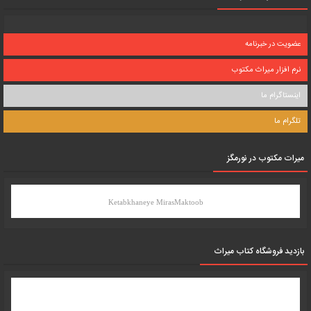
عضویت در خبرنامه
نرم افزار میراث مکتوب
اینستاگرام ما
تلگرام ما
میرات مکتوب در نورمگز
Ketabkhaneye MirasMaktoob
بازدید فروشگاه کتاب میراث