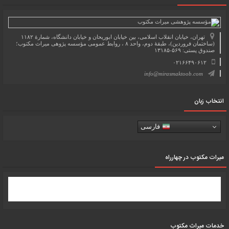
تهران، خیابان انقلاب اسلامی، بین خیابان ابوریحان و خیابان دانشگاه، شمارۀ ۱۱۸۲
(ساختمان فروردین)، طبقۀ دوم، واحد ۸ ، روابط عمومی مؤسسه پژوهی میراث مکتوب؛
صندوق پستی: ۵۶۹-۱۳۱۸۵
۰۲۱۶۶۴۹۰۶۱۲
info@mirasmaktoob.com
انتخاب زبان
فارسی
میرات مکتوب در چهارراه
خدمات میراث مکتوب