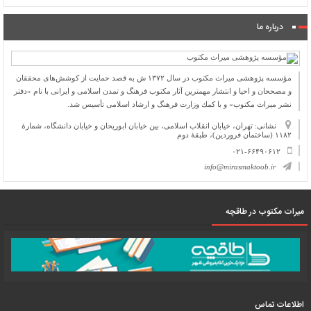
درباره ما
مؤسسه پژوهشی میراث مكتوب در سال ۱۳۷۲ ش به قصد حمایت از كوشش‌های محققان
و مصححان و احیا و انتشار مهمترین آثار مكتوب فرهنگ و تمدن اسلامی و ایرانی با نام «دفتر
نشر میراث مكتوب» و با كمك وزارت فرهنگ و ارشاد اسلامی تأسیس شد.
نشانی: تهران، خیابان انقلاب اسلامی، بین خیابان ابوریحان و خیابان دانشگاه، شمارۀ
۱۱۸۲ (ساختمان فروردین)، طبقۀ دوم
۰۲۱-۶۶۴۹۰۶۱۲
info@mirasmaktoob.ir
میرات مکتوب در طاقچه
اطلاعات تماس