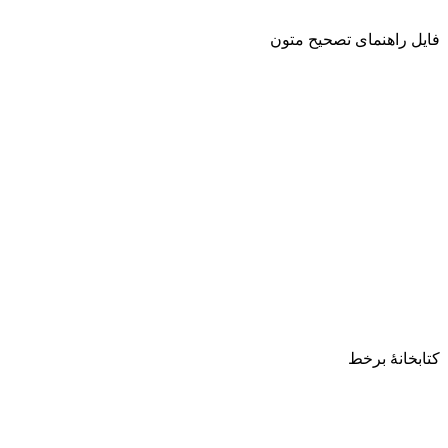
فایل راهنمای تصحیح متون
کتابخانۀ برخط