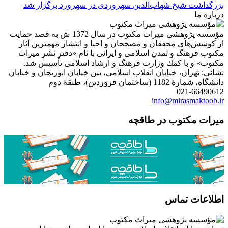
بزرگداشت شیخ شهاب‌الدین سهروردی در سهرورد برگزار شد
درباره ما
مؤسسه پژوهشی میراث مكتوب در سال 1372 ش به قصد حمایت
از كوشش‌های محققان و مصححان و احیا و انتشار مهمترین آثار
مكتوب فرهنگ و تمدن اسلامی و ایرانی با نام «دفتر نشر میراث
مكتوب» و با كمك وزارت فرهنگ و ارشاد اسلامی تأسیس شد.
نشانی: تهران، خیابان انقلاب اسلامی، بین خیابان ابوریحان و خیابان
دانشگاه، شمارۀ 1182 (ساختمان فروردین)، طبقۀ دوم
021-66490612
info@mirasmaktoob.ir
میرات مکتوب در طاقچه
اطلاعات تماس