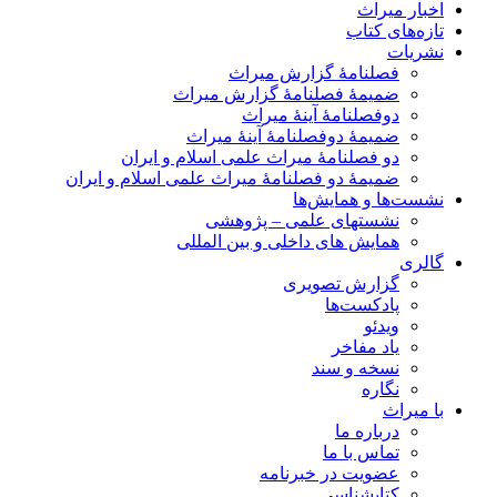
اخبار میراث
تازه‌های کتاب
نشریات
فصلنامۀ گزارش میراث
ضمیمۀ فصلنامۀ گزارش میراث
دوفصلنامۀ آینۀ میراث
ضمیمۀ دوفصلنامۀ آینۀ میراث
دو فصلنامۀ میراث علمی اسلام و ایران
ضمیمۀ دو فصلنامۀ میراث علمی اسلام و ایران
نشست‌ها و همایش‌ها
نشستهای علمی – پژوهشی
همایش های داخلی و بین المللی
گالری
گزارش تصویری
پادکست‌ها
ویدئو
یاد مفاخر
نسخه و سند
نگاره
با میراث
درباره ما
تماس با ما
عضویت در خبرنامه
کتابشناسی