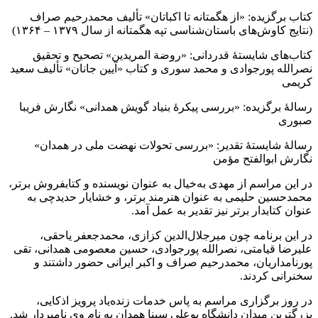
کتاب برگزیده: «از هگمتانه تا اکباتان» تألیف محمدرحیم صراف
(نتایج کاوش‌های باستان‌شناسی تپه هگمتانه از سال ۱۳۷۹ – ۱۳۶۴)
کتاب‌های شایستۀ قدردانی: «روضة المریدین» تصحیح و تحقیق
نصرالله پورجوادی و محمد سوری و کتاب «آیین جانان» تألیف سعید
کریمی
رسالۀ برگزیده: «بررسی پیکرۀ بنیاد گویش همدانی» نگارش فریبا
صبوری
رسالۀ شایستۀ تقدیر: «بررسی تحولات نهضت ملی در همدان»
نگارش ابوالفتح مؤمن
در این مراسم از مهدی به‌خیال به عنوان نویسنده و کتابفروش برتر،
محمدحسین حلیمی به عنوان هنرمند برتر، و خشایار حدیدچی به
عنوان کتابدار برتر نیز تقدیر به عمل آمد.
در این برنامه چون میرجلال‌الدین کزازی، محمدجعفر یاحقی،
علیرضا قیامتی، نصرالله پورجوادی، حسین معصومی همدانی، تقی
پورنامداریان، محمدرحیم صراف و اکبر ایرانی حضور داشتند و
سخنرانی کردند.
در روز برگزاری مراسم به پاس خدمات زنده‌یاد پرویز اذکایی،
بزرگترین میدان دانشگاه بوعلی سینا همدان به نام وی نامبردار شد.