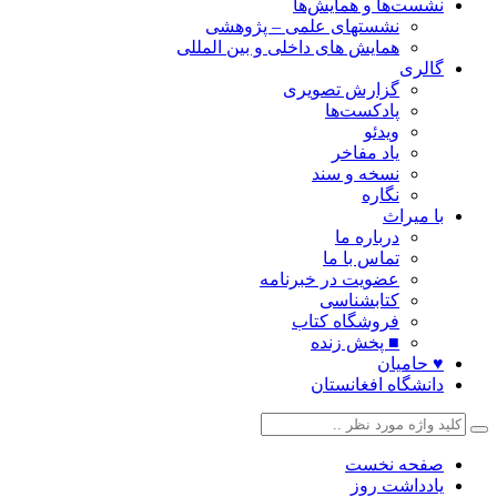
نشست‌ها و همایش‌ها
نشستهای علمی – پژوهشی
همایش های داخلی و بین المللی
گالری
گزارش تصویری
پادکست‌ها
ویدئو
یاد مفاخر
نسخه و سند
نگاره
با میراث
درباره ما
تماس با ما
عضویت در خبرنامه
کتابشناسی
فروشگاه کتاب
■ پخش زنده
♥ حامیان
دانشگاه افغانستان
صفحه نخست
یادداشت روز