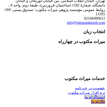
تهران، خیابان انقلاب اسلامی، بین خیابان ابوریحان و خیابان
دانشگاه، شمارۀ 1182 (ساختمان فروردین)، طبقۀ دوم، واحد 8 ،
روابط عمومی مؤسسه پژوهی میراث مکتوب؛ صندوق پستی: 569-
13185
02166490612
info@mirasmaktoob.com
انتخاب زبان
میرات مکتوب در چهارراه
خدمات میراث مکتوب
عضویت در خبرنامه
نرم افزار میراث مکتوب
اینستاگرام ما
تلگرام ما