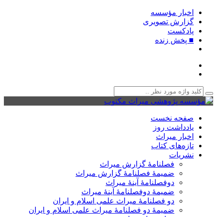
اخبار مؤسسه
گزارش تصویری
پادکست‌
■ پخش زنده
صفحه نخست
یادداشت روز
اخبار میراث
تازه‌های کتاب
نشریات
فصلنامۀ گزارش میراث
ضمیمۀ فصلنامۀ گزارش میراث
دوفصلنامۀ آینۀ میراث
ضمیمۀ دوفصلنامۀ آینۀ میراث
دو فصلنامۀ میراث علمی اسلام و ایران
ضمیمۀ دو فصلنامۀ میراث علمی اسلام و ایران