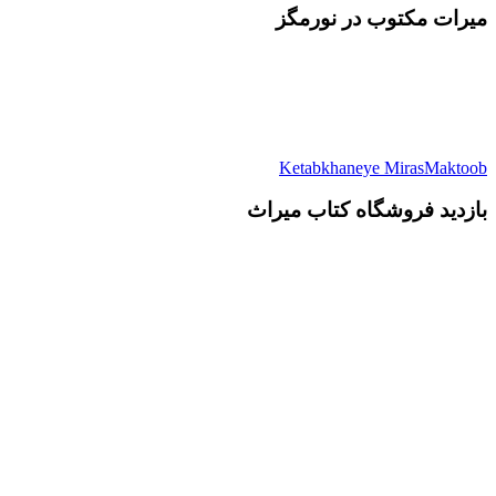
میرات مکتوب در نورمگز
Ketabkhaneye MirasMaktoob
بازدید فروشگاه کتاب میراث