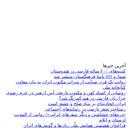
آخرین خبرها
کتیبه‌های ۶۰۰ ساله فارسی در هندوستان
شماره 101 نامۀ فرهنگستان منتشر شد
روایت یک قرن صیانت از میراث مکتوب ایران به بیان معاون
کتابخانه ملی
رونمایی از اسناد کهن و مکتوب تاریخی آیین اربعین در حرم رضوی
چرا زبان فارسی در هند کم‌رنگ شد؟
ایران، اتحادیه‌ای بر بنیاد صلح و عشق است
رستاخیز شعر پارسی در رسانه‌های اجتماعی
«دره‌های حشاشین و دیگر سفرهای ایرانی»؛ روایتی از الموت،
لرستان و ایلام
فراخوان هشتمین همایش ملّی زبان‌ها و گویش‌های ایران