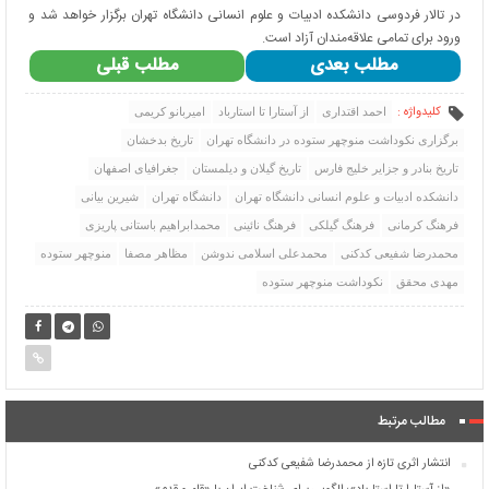
در تالار فردوسی دانشکده ادبیات و علوم انسانی دانشگاه تهران برگزار خواهد شد و
ورود برای تمامی علاقه‌مندان آزاد است.
مطلب بعدی
مطلب قبلی
کلیدواژه :
احمد اقتداری
از آستارا تا استارباد
امیربانو کریمی
برگزاری نکوداشت منوچهر ستوده در دانشگاه تهران
تاریخ بدخشان
تاریخ بنادر و جزایر خلیج فارس
تاریخ گیلان و دیلمستان
جغرافیای اصفهان
دانشکده ادبیات و علوم انسانی دانشگاه تهران
دانشگاه تهران
شیرین بیانی
فرهنگ کرمانی
فرهنگ گیلکی
فرهنگ نائینی
محمدابراهیم باستانی پاریزی
محمدرضا شفیعی کدکنی
محمدعلی اسلامی ندوشن
مظاهر مصفا
منوچهر ستوده
مهدی محقق
نکوداشت منوچهر ستوده
مطالب مرتبط
انتشار اثری تازه از محمدرضا شفیعی کدکنی