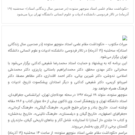
«نکوداشت مقام علمی استاد منوچهر ستوده (در صدمین سال زندگانی استاد)» سه‌شنبه (۱۹
آذرماه) در تالار فردوسی دانشکده ادبیات و علوم انسانی دانشگاه تهران برپا می‌شود
میراث مکتوب – «نکوداشت مقام علمی استاد منوچهر ستوده (در صدمین سال زندگانی
استاد)» سه‌شنبه (۱۹ آذرماه) در تالار فردوسی دانشکده ادبیات و علوم انسانی دانشگاه
تهران برگزار می‌شود.
این برنامه که به پیشنهاد و حمایت استاد محمدرضا شفیعی ‌کدکنی برگزار می‌شود با
سخنرانی دکتر مهدی محقق، دکتر محمدابراهیم باستانی ‌پاریزی، دکتر محمدعلی
اسلامی ‌ندوشن، دکتر شیرین بیانی، دکتر احمد اقتداری، دکتر مظاهر مصفا، دکتر
امیربانو کریمی، دکتر شفیعی‌ کدکنی و دیگر استادان پیشکسوت تاریخ، ادبیات و
فرهنگ همراه خواهد بود.
منوچهر ستوده، متولد ۲۸ تیرماه ۱۲۹۲ در محله عودلاجان تهران، ایرانشناس، جغرافیدان،
استاد دانشگاه تهران و پژوهشگر است. وی تاکنون بیش از ۵۰ عنوان کتاب و ۲۸۶ مقاله
نوشته است. «تاریخ بنادر و جزایر خلیج فارس»، «فرهنگ گیلکی»، «فرهنگ کرمانی»،
«جغرافیای اصفهان»، «تاریخ گیلان و دیلمستان»، «فرهنگ نائینی»، «تاریخ بدخشان»
و کتاب ۱۰ جلدی «از آستارا تا استارباد» شامل آثار و بناهای تاریخی گیلان، مازندران و
گلستان برخی از آثار وی به‌شمار می‌روند.
مراسم «نکوداشت مقام علمی استاد منوچهر ستوده» از ساعت ۱۴ سه‌شنبه (۱۹ آذرماه)