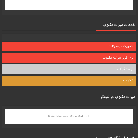
خدمات میراث مکتوب
عضویت در خبرنامه
نرم افزار میراث مکتوب
اینستاگرام ما
تلگرام ما
میرات مکتوب در نورمگز
Ketabkhaneye MirasMaktoob