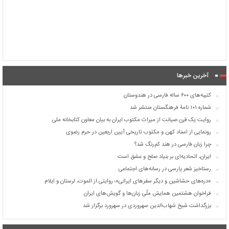
آخرین خبرها
کتیبه‌های ۶۰۰ ساله فارسی در هندوستان
شماره ۱۰۱ نامۀ فرهنگستان منتشر شد
روایت یک قرن صیانت از میراث مکتوب ایران به بیان معاون کتابخانه ملی
رونمایی از اسناد کهن و مکتوب تاریخی آیین اربعین در حرم رضوی
چرا زبان فارسی در هند کم‌رنگ شد؟
ایران، اتحادیه‌ای بر بنیاد صلح و عشق است
رستاخیز شعر پارسی در رسانه‌های اجتماعی
«دره‌های حشاشین و دیگر سفرهای ایرانی»؛ روایتی از الموت، لرستان و ایلام
فراخوان هشتمین همایش ملّی زبان‌ها و گویش‌های ایران
بزرگداشت شیخ شهاب‌الدین سهروردی در سهرورد برگزار شد