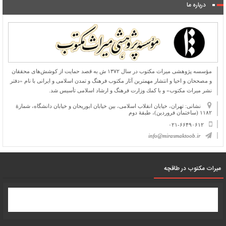
درباره ما
مؤسسه پژوهشی میراث مكتوب در سال ۱۳۷۲ ش به قصد حمایت از كوشش‌های محققان
و مصححان و احیا و انتشار مهمترین آثار مكتوب فرهنگ و تمدن اسلامی و ایرانی با نام «دفتر
نشر میراث مكتوب» و با كمك وزارت فرهنگ و ارشاد اسلامی تأسیس شد.
نشانی: تهران، خیابان انقلاب اسلامی، بین خیابان ابوریحان و خیابان دانشگاه، شمارۀ
۱۱۸۲ (ساختمان فروردین)، طبقۀ دوم
۰۲۱-۶۶۴۹۰۶۱۲
info@mirasmaktoob.ir
میرات مکتوب در طاقچه