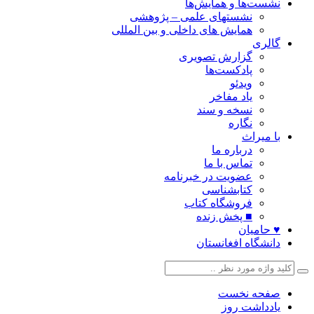
نشست‌ها و همایش‌ها
نشستهای علمی – پژوهشی
همایش های داخلی و بین المللی
گالری
گزارش تصویری
پادکست‌ها
ویدئو
یاد مفاخر
نسخه و سند
نگاره
با میراث
درباره ما
تماس با ما
عضویت در خبرنامه
کتابشناسی
فروشگاه کتاب
■ پخش زنده
♥ حامیان
دانشگاه افغانستان
صفحه نخست
یادداشت روز