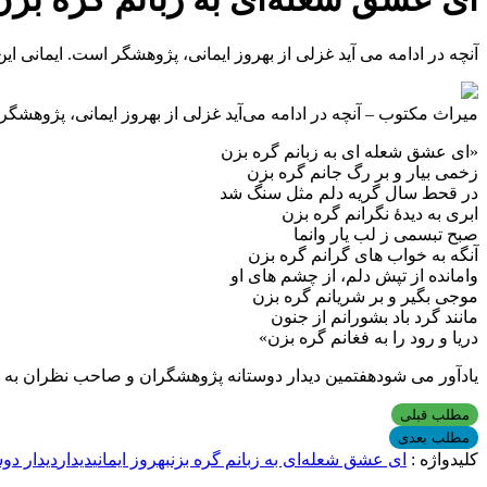
آنچه در ادامه می آید غزلی از بهروز ایمانی، پژوهشگر است. ایمانی 
میراث مکتوب – آنچه در ادامه می‌آید غزلی از بهروز ایمانی، پژوهش
«ای عشق شعله ای به زبانم گره بزن
زخمی بیار و بر رگ جانم گره بزن
در قحط سال گریه دلم مثل سنگ شد
ابری به دیدۀ نگرانم گره بزن
صبح تبسمی ز لب یار وانما
آنگه به خواب های گرانم گره بزن
وامانده از تپش دلم، از چشم های او
موجی بگیر و بر شریانم گره بزن
مانند گرد باد بشورانم از جنون
دریا و رود را به فغانم گره بزن»
یادآور می شودهفتمین دیدار دوستانه پژوهشگران و صاحب نظران به صرف ناهار (آبگوشت) ۲۸ فروردین در مرک
مطلب قبلی
مطلب بعدی
کلیدواژه :
ای عشق شعله‌ای به زبانم گره بزن
بهروز ایمانی
دیدار
دیدار دوس