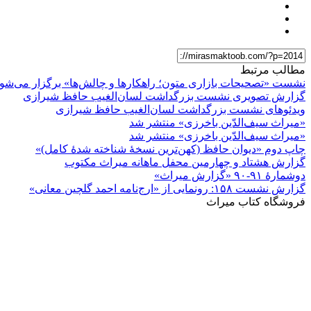
مطالب مرتبط
نشست «تصحیحات بازاری متون؛ راهکارها و چالش‌ها» برگزار می‌شو
گزارش تصویری نشست بزرگداشت لسان‌الغیب حافظ شیرازی
ویدئوهای نشست بزرگداشت لسان‌الغیب حافظ شیرازی
«میراث سیف‌الدّین باخرزی» منتشر شد
«میراث سیف‌الدّین باخرزی» منتشر شد
چاپ دوم «دیوان حافظ (کهن‌ترین نسخۀ شناخته شدۀ کامل)»
گزارش هشتاد و چهارمین محفل ماهانه میراث مکتوب
دوشمارۀ ۹۱-۹۰ «گزارش میراث»
گزارش نشست ۱۵۸: رونمایی از «ارج‌نامه احمد گلچین معانی»
فروشگاه کتاب میراث