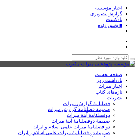
اخبار مؤسسه
گزارش تصویری
پادکست‌
■ پخش زنده
صفحه نخست
یادداشت روز
اخبار میراث
تازه‌های کتاب
نشریات
فصلنامۀ گزارش میراث
ضمیمۀ فصلنامۀ گزارش میراث
دوفصلنامۀ آینۀ میراث
ضمیمۀ دوفصلنامۀ آینۀ میراث
دو فصلنامۀ میراث علمی اسلام و ایران
ضمیمۀ دو فصلنامۀ میراث علمی اسلام و ایران