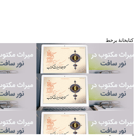
کتابخانۀ برخط