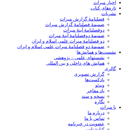
اخبار میراث
تازه‌های کتاب
نشریات
فصلنامۀ گزارش میراث
ضمیمۀ فصلنامۀ گزارش میراث
دوفصلنامۀ آینۀ میراث
ضمیمۀ دوفصلنامۀ آینۀ میراث
دو فصلنامۀ میراث علمی اسلام و ایران
ضمیمۀ دو فصلنامۀ میراث علمی اسلام و ایران
نشست‌ها و همایش‌ها
نشستهای علمی – پژوهشی
همایش های داخلی و بین المللی
گالری
گزارش تصویری
پادکست‌ها
ویدئو
یاد مفاخر
نسخه و سند
نگاره
با میراث
درباره ما
تماس با ما
عضویت در خبرنامه
کتابشناسی