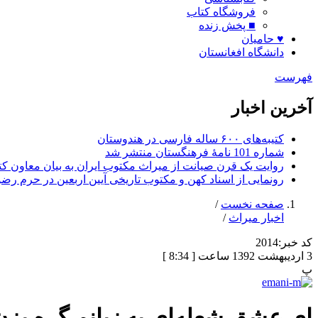
فروشگاه کتاب
■ پخش زنده
♥ حامیان
دانشگاه افغانستان
فهرست
آخرین اخبار
کتیبه‌های ۶۰۰ ساله فارسی در هندوستان
شماره 101 نامۀ فرهنگستان منتشر شد
روایت یک قرن صیانت از میراث مکتوب ایران به بیان معاون کتا
رونمایی از اسناد کهن و مکتوب تاریخی آیین اربعین در حرم رض
صفحه نخست
/
اخبار میراث
/
کد خبر:
2014
3 اردیبهشت 1392 ساعت [ 8:34 ]
پ
ای عشق شعله‌ای به زبانم گره بزن