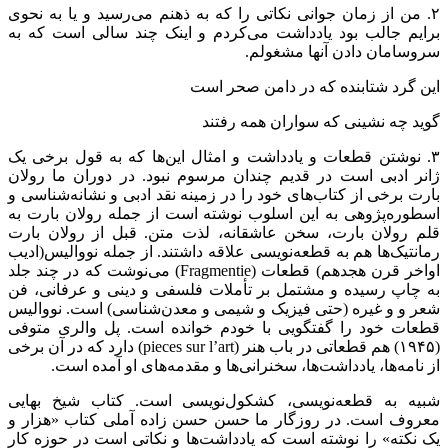
۲. من از زمان جوانی نکاتی را که به ذهنم می‌رسید و یا به نحوی
برایم جالب بود یادداشت می‌کردم و اینک چند سالی است که به
سروسامان دادن آنها مشغولم.
این گرد شتابنده که در دامن صحر است
گوید چه نشینی که سواران همه رفتند
۳. نوشتن قطعات و یادداشت و امثال این‌ها که به قول برخی یک
ژانر ادبی است در قدیم چندان مرسوم نبود. در دوران ما رولان
بارت برخی از کتاب‌های خود را در زمینه نقد ادبی و نشانه‌شناسی و
اسطوره‌پژوهی به این اسلوب نوشته است از جمله رولان بارت به
قلم رولان بارت، سخن عاشقانه، لذت متن. قبل از رولان بارت
رمانتیک‌ها هم به قطعه‌نویسی علاقه داشتند. از جمله نووالیس(ادیب
اواخر قرن هجدهم) قطعات (Fragmentie) می‌نوشت که در چند جلد
به چاپ رسیده و مشتمل بر تأملات فلسفی و دینی و عرفانی، فن
شعر و و غیره (حتی فیزیک و شیمی و معدن‌شناسی) است. نووالیس
قطعات خود را گفتگویی با خودم خوانده است. پل والری متوفی
(۱۹۴۵) هم قطعاتی در باب هنر (pieces sur l’art) دارد که در آن برخی
از نامه‌ها، یادداشت‌ها، سخنرانی‌ها و مقدمه‌های او آمده است.
شبیه به قطعه‌نویسی، کشکول‌نویسی است. کتاب شیخ بهایی
معروف است. در روزگار ما حسن حسن زاده آملی کتاب «هزار و
یک نکته» را نوشته است که یادداشت‌ها و نکاتی است در حوزه کار