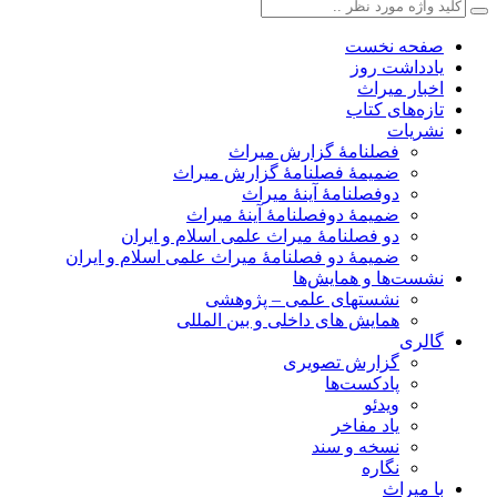
صفحه نخست
یادداشت روز
اخبار میراث
تازه‌های کتاب
نشریات
فصلنامۀ گزارش میراث
ضمیمۀ فصلنامۀ گزارش میراث
دوفصلنامۀ آینۀ میراث
ضمیمۀ دوفصلنامۀ آینۀ میراث
دو فصلنامۀ میراث علمی اسلام و ایران
ضمیمۀ دو فصلنامۀ میراث علمی اسلام و ایران
نشست‌ها و همایش‌ها
نشستهای علمی – پژوهشی
همایش های داخلی و بین المللی
گالری
گزارش تصویری
پادکست‌ها
ویدئو
یاد مفاخر
نسخه و سند
نگاره
با میراث