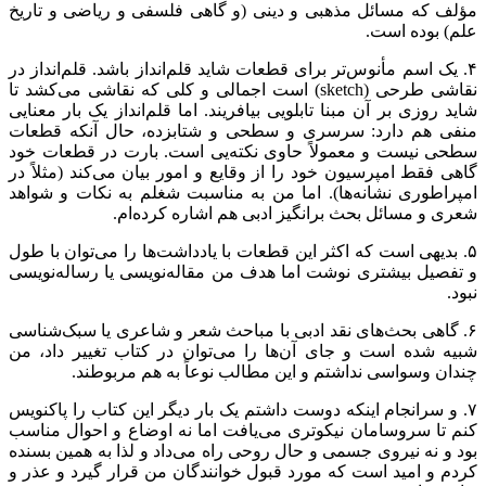
مؤلف که مسائل مذهبی و دینی (و گاهی فلسفی و ریاضی و تاریخ
علم) بوده است.
۴. یک اسم مأنوس‌تر برای قطعات شاید قلم‌انداز باشد. قلم‌انداز در
نقاشی طرحی (sketch) است اجمالی و کلی که نقاشی می‌کشد تا
شاید روزی بر آن مبنا تابلویی بیافریند. اما قلم‌انداز یک بار معنایی
منفی هم دارد: سرسری و سطحی و شتابزده، حال آنکه قطعات
سطحی نیست و معمولاً حاوی نکته‌یی است. بارت در قطعات خود
گاهی فقط امپرسیون خود را از وقایع و امور بیان می‌کند (مثلاً در
امپراطوری نشانه‌ها). اما من به مناسبت شغلم به نکات و شواهد
شعری و مسائل بحث برانگیز ادبی هم اشاره کرده‌ام.
۵. بدیهی است که اکثر این قطعات با یادداشت‌ها را می‌توان با طول
و تفصیل بیشتری نوشت اما هدف من مقاله‌نویسی یا رساله‌نویسی
نبود.
۶. گاهی بحث‌های نقد ادبی با مباحث شعر و شاعری یا سبک‌شناسی
شبیه شده است و جای آن‌ها را می‌توان در کتاب تغییر داد، من
چندان وسواسی نداشتم و این مطالب نوعاً به هم مربوطند.
۷. و سرانجام اینکه دوست داشتم یک بار دیگر این کتاب را پاکنویس
کنم تا سروسامان نیکوتری می‌یافت اما نه اوضاع و احوال مناسب
بود و نه نیروی جسمی و حال روحی راه می‌داد و لذا به همین بسنده
کردم و امید است که مورد قبول خوانندگان من قرار گیرد و عذر و