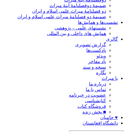
ضمیمۀ دوفصلنامۀ آینۀ میراث
دو فصلنامۀ میراث علمی اسلام و ایران
ضمیمۀ دو فصلنامۀ میراث علمی اسلام و ایران
نشست‌ها و همایش‌ها
نشستهای علمی – پژوهشی
همایش های داخلی و بین المللی
گالری
گزارش تصویری
پادکست‌ها
ویدئو
یاد مفاخر
نسخه و سند
نگاره
با میراث
درباره ما
تماس با ما
عضویت در خبرنامه
کتابشناسی
فروشگاه کتاب
■ پخش زنده
♥ حامیان
دانشگاه افغانستان