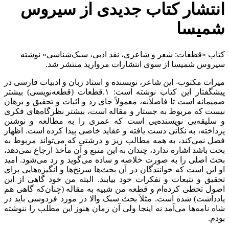
انتشار کتاب جدیدی از سیروس
شمیسا
کتاب «قطعات: شعر و شاعری، نقد ادبی، سبک‌شناسی» نوشته
سیروس شمیسا از سوی انتشارات مروارید منتشر شد.
میراث مکتوب- این شاعر، نویسنده و استاد زبان و ادبیات فارسی در
پیشگفتار این کتاب نوشته است: ۱.قطعات (قطعه‌نویسی) بیشتر
صمیمانه است تا فاضلانه، معمولاً جای رد و اثبات و تحقیق و برهان
نیست که مربوط به جستار و مقاله است، بیشتر نظرگاه‌های فکری
و سلیقه‌یی نویسنده‌یی است که عمری را به مطالعه و نوشتن
پرداخته، به نکاتی دست یافته و عقاید خاصی پیدا کرده است. اظهار
فضل نمی‌کند، به همه مطالب ریز و درشتی که می‌تواند مربوط به
بحث باشد اشاره ندارد، چندان به این منبع و آن مأخذ ارجاع نمی‌دهد،
بحث اصلی را به صورت خلاصه و ساده می‌گوید و رد می‌شود. امید
او این است که خوانندگان در آن بحث‌ها سرنخ‌ها و انگیزه‌هایی برای
تحقیق و تتبعات و تفکرات خود بیابند. البته من خود گاهی از این
اصول تخطی کرده‌ام و قطعه من شبیه به مقاله (چنان‌که گاهی هم
یادداشت) شده است. مثلاً بحث سبک والا در مورد فردوسی باید در
شاه نامه‌ها می‌آمد نه اینجا ولی آن زمان هنوز این مطلب را ننوشته
بودم.