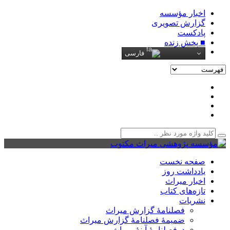
اخبار مؤسسه
گزارش تصویری
پادکست‌
■ پخش زنده
فارسی
صفحه نخست
یادداشت روز
اخبار میراث
تازه‌های کتاب
نشریات
فصلنامۀ گزارش میراث
ضمیمۀ فصلنامۀ گزارش میراث
دوفصلنامۀ آینۀ میراث