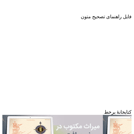
فایل راهنمای تصحیح متون
کتابخانۀ برخط