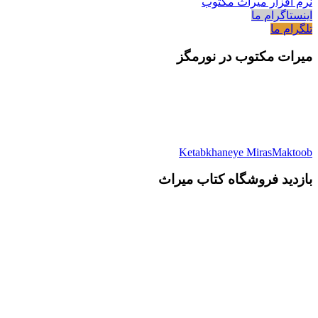
نرم افزار میراث مکتوب
اینستاگرام ما
تلگرام ما
میرات مکتوب در نورمگز
Ketabkhaneye MirasMaktoob
بازدید فروشگاه کتاب میراث