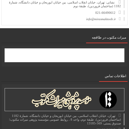
نشانی: تهران، خیابان انقلاب اسلامی، بین خیابان ابوریحان و خیابان دانشگاه، شمارۀ
1182 (ساختمان فروردین)، طبقۀ دوم
021-66490612
info@mirasmaktoob.ir
میرات مکتوب در طاقچه
اطلاعات تماس
تهران، خیابان انقلاب اسلامی، بین خیابان ابوریحان و خیابان دانشگاه، شمارۀ 1182
(ساختمان فروردین)، طبقۀ دوم، واحد 8 ، روابط عمومی مؤسسه پژوهی میراث مکتوب؛
صندوق پستی: 569-13185