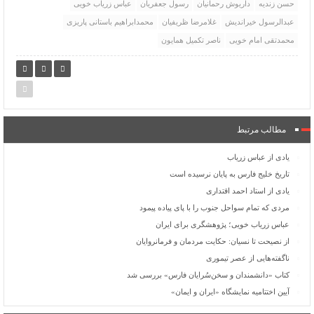
حسن زندیه
داریوش رحمانیان
رسول جعفریان
عباس زریاب خویی
عبدالرسول خیراندیش
غلامرضا ظریفیان
محمدابراهیم باستانی پاریزی
محمدتقی امام خویی
ناصر تکمیل همایون
مطالب مرتبط
یادی از عباس زریاب
تاریخ خلیج فارس به پایان نرسیده است
یادی از استاد احمد اقتداری
مردی که تمام سواحل جنوب را با پای پیاده پیمود
عباس زریاب خویی؛ پژوهشگری برای ایران
از نصیحت تا نسیان: حکایت مردمان و فرمانروایان
ناگفته‌هایی از عصر تیموری
کتاب «دانشمندان و سخن‌سُرایان فارس» بررسی شد
آیین اختتامیه نمایشگاه «ایران و ایمان»