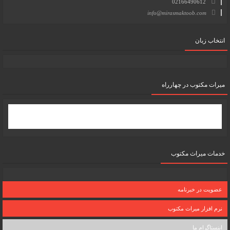
02166490612
info@mirasmaktoob.com
انتخاب زبان
میرات مکتوب در چهارراه
خدمات میراث مکتوب
عضویت در خبرنامه
نرم افزار میراث مکتوب
اینستاگرام ما