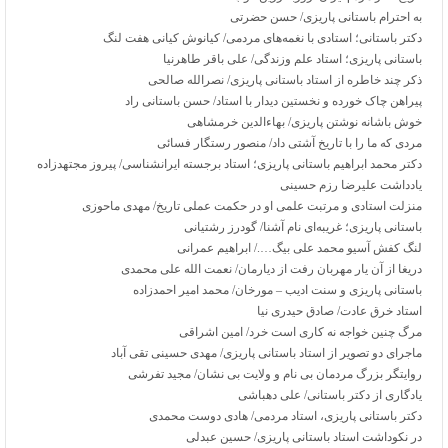
به احترام باستانی پاریزی/ حسن حضرتی
دکتر باستانی؛ استادی با نغمه‌های مردمی/ کیانوش کیانی هفت لنگ
باستانی پاریزی؛ استاد علم وزندگی/ علی باقر طاهرنیا
ذکر چند خاطره از استاد باستانی پاریزی/ نصرالله صالحی
پیراهن چاک خورده و نخستین دیدار با استاد/ حسن باستانی راد
خوش باشانه نوشتن پاریزی/ بهاءالدین خرمشاهی
مردی که ما را با تاریخ آشتی داد/ منصور رستگار فسائی
دکتر محمد ابراهیم باستانی پاریزی؛ استاد برجسته ایرانشناسی/ پیروز مجتهدزاده
یادداشت علیرضا رزم حسینی
منزلت استادی و مرتبت علمی او در حکمت عملی تاریخ/ مهدی ماحوزی
باستانی پاریزی؛‌ غریبه‌ای نام آشنا/ گودرز رشتیانی
لنگ کفش آسیو محمد علی بیگ…./ ابراهیم عمرانی
دریغا از آن یار مهربان رفت از دیارمان/ نعمت الله علی محمدی
باستانی پاریزی و سنت ادیب – مورخان/ محمد امیر احمدزاده
استاد خرق عادت/ صادق حیدری نیا
مرگ چنین خواجه نه کاری است خرد/ امین اشراقی
ماجرای دو تصویر از استاد باستانی پاریزی/ مهدی حسینی تقی آباد
روایتگر بزرگ مردمان بی نام و ولایت بی نشان/ مجید تفرشی
یادگاری از دکتر باستانی/ علی دهباشی
دکتر باستانی پاریزی، استاد مردمی/ هادی دوست محمدی
در نکوداشت استاد باستانی پاریزی/ حسین عبدلی