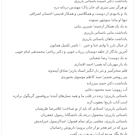
یادداشت دکتر حمیده باستانی پاریزی
تو هرگز نمی ‌میری ای جان پاک/ مهندس دردانه دره
یاد و یادبودی از دوست و همکلاسی و همکار قدیمی/ احسان اشراقی
تنها او ماند/ منوچهر ستوده
به یاد یک همکار ارجمند/ شیرین بیانی
یادداشت مانی باستانی پاریزی
یادداشت ماهان باستانی پاریزی
از جبال بارز تا وادی ختا و ختن…/ ناصر تکمیل همایون
آخرین یادگار از حلقه دوستان زریاب خویی و دکتر ریاحی/ محمدتقی امام خویی
به یاد دوست/ رضا شعبانی
یاد یار مهربان آید همی/ احمد اقتداری
قلم سحرآمیز و نثر دل انگیز استاد پاریز/ صادق آیینه‌وند
پیر روشن ضمیر/ سید کاظم موسوی بجنوردی
یادداشت دکتر حمید میرزاده
آب روونی/ سید محمود دعایی
باستانی پاریزی؛ زنده در قلب ما و همه نسل‌های آینده/ پروفسور گریگول برادزه
ادیب آداب تاریخ/ یعقوب آژند
باستانی پاریزی؛‌ استادی که باید از نو شناخت/ غلامرضا ظریفیان
باستانی پاریزی؛ محصول درجه یک دانشگاه/ رسول جعفریان
باستانی پاریزی، معلمی برای تمام فصول/ عبدالرسول خیراندیش
مرو که در غم هجر تو از جان برویم/ داریوش رحمانیان
تاریخ نگار مردم ایران/ روزبه زرین کوب