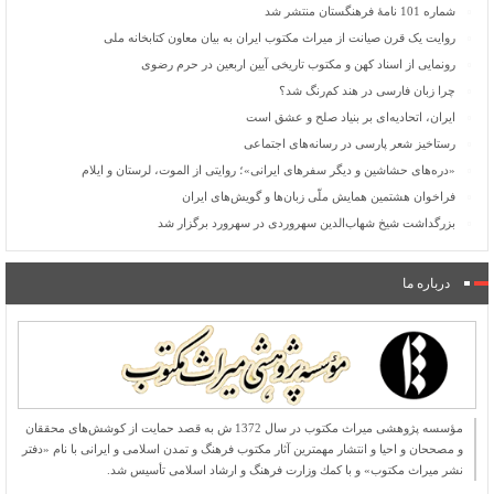
شماره 101 نامۀ فرهنگستان منتشر شد
روایت یک قرن صیانت از میراث مکتوب ایران به بیان معاون کتابخانه ملی
رونمایی از اسناد کهن و مکتوب تاریخی آیین اربعین در حرم رضوی
چرا زبان فارسی در هند کم‌رنگ شد؟
ایران، اتحادیه‌ای بر بنیاد صلح و عشق است
رستاخیز شعر پارسی در رسانه‌های اجتماعی
«دره‌های حشاشین و دیگر سفرهای ایرانی»؛ روایتی از الموت، لرستان و ایلام
فراخوان هشتمین همایش ملّی زبان‌ها و گویش‌های ایران
بزرگداشت شیخ شهاب‌الدین سهروردی در سهرورد برگزار شد
درباره ما
مؤسسه پژوهشی میراث مكتوب در سال 1372 ش به قصد حمایت از كوشش‌های محققان
و مصححان و احیا و انتشار مهمترین آثار مكتوب فرهنگ و تمدن اسلامی و ایرانی با نام «دفتر
نشر میراث مكتوب» و با كمك وزارت فرهنگ و ارشاد اسلامی تأسیس شد.