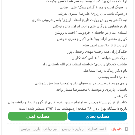
اوقات همه آن بود که با دوست به سر شد/ حسن نیکبخت
در سوگ ادیب و مورخ گران سنگ/ علی رضایی
در سوگ باستانی پاریزی/ علیرضا اشتری تفرشی
نیم نگاهی به روش روایت تاریخ استاد پاریزی/ یاسر قزوینی حائری
تاریخ شفاهی بزرگان علم و ادب ایران/ فائزه توکلی
استادی تمام در حافظه‌ای فردوسی/ افسانه روشن
کویری منشی آزاده بود/ علی اکبر جعفری ندوشن
از پاریز تا تاریخ/ سید احمد سام
حکم‌گزاران همه رفتند/ مهدی رجبعلی پور
مرگ چنین خواجه…/ عباس کشتکاران
طبابت کودکان پاریزی؛ خواسته استاد/ فتح الله باستانی راد
نام دیگر زندگی/ رضا اسماعیلی
معلم/ قاسم یوسفی
راوی مردم فرودست در سویه‌های نقد و تمجید/ سیاوش شوهانی
باستانی پاریزی و موسیقی/ محمدرضا ممتاز واحد
گذر عمر
کتاب از
از پاریس تا پردیس
به اهتمام حسن زندیه کاری از گروه تاریخ و دانشجویان
تاریخ دانشگاه تهران در ۴۶۰ صفحه اردیبهشت سال ۱۳۹۳ منتشر شده است
مطلب بعدی
مطلب قبلی
احمد اقتداری
از پاریز تا پردیس
امین ریاحی
پاریز
پردیس
کلیدواژه :