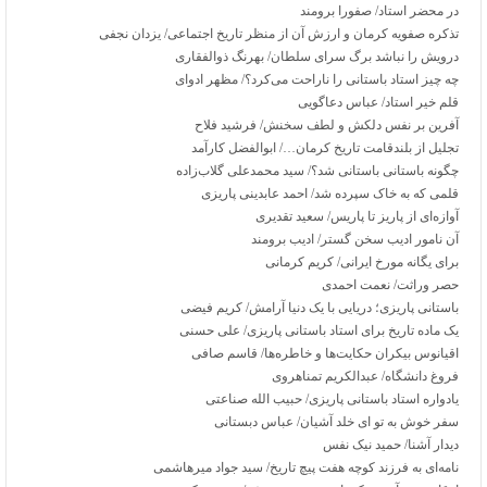
در محضر استاد/ صفورا برومند
تذکره صفویه کرمان و ارزش آن از منظر تاریخ اجتماعی/ یزدان نجفی
درویش را نباشد برگ سرای سلطان/ بهرنگ ذوالفقاری
چه چیز استاد باستانی را ناراحت می‌کرد؟/ مظهر ادوای
قلم خیر استاد/ عباس دعاگویی
آفرین بر نفس دلکش و لطف سخنش/ فرشید فلاح
تجلیل از بلندقامت تاریخ کرمان…/ ابوالفضل کارآمد
چگونه باستانی باستانی شد؟/ سید محمدعلی گلاب‌زاده
قلمی که به خاک سپرده شد/ احمد عابدینی پاریزی
آوازه‌ای از پاریز تا پاریس/ سعید تقدیری
آن نامور ادیب سخن گستر/ ادیب برومند
برای یگانه مورخ ایرانی/ کریم کرمانی
حصر وراثت/ نعمت احمدی
باستانی پاریزی؛ دریایی با یک دنیا آرامش/ کریم فیضی
یک ماده تاریخ برای استاد باستانی پاریزی/ علی حسنی
اقیانوس بیکران حکایت‌ها و خاطره‌ها/ قاسم صافی
فروغ دانشگاه/ عبدالکریم تمناهروی
یادواره استاد باستانی پاریزی/ حبیب الله صناعتی
سفر خوش به تو ای خلد آشیان/ عباس دبستانی
دیدار آشنا/ حمید نیک نفس
نامه‌ای به فرزند کوچه هفت پیچ تاریخ/ سید جواد میرهاشمی