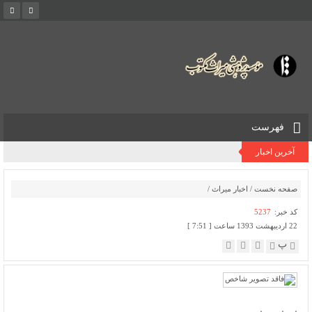
فهرست
آخرین اخبار
صفحه نخست
/
اخبار میراث
/
کد خبر:
5237
22 اردیبهشت 1393 ساعت [ 7:51 ]
پ