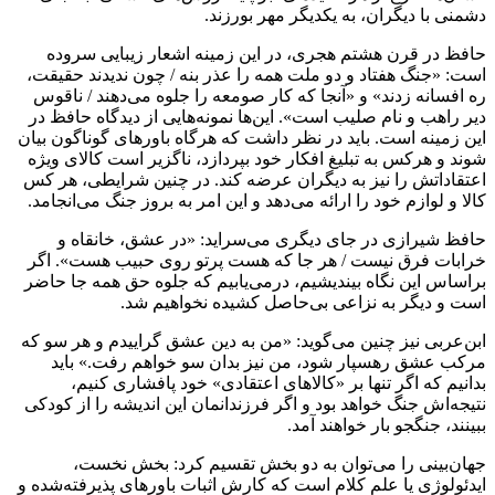
دشمنی با دیگران، به یکدیگر مهر بورزند.
حافظ در قرن هشتم هجری، در این زمینه اشعار زیبایی سروده
است: «جنگ هفتاد و دو ملت همه را عذر بنه / چون ندیدند حقیقت،
ره افسانه زدند» و «آنجا که کار صومعه را جلوه می‌دهند / ناقوس
دیر راهب و نام صلیب است». این‌ها نمونه‌هایی از دیدگاه حافظ در
این زمینه است. باید در نظر داشت که هرگاه باورهای گوناگون بیان
شوند و هرکس به تبلیغ افکار خود بپردازد، ناگزیر است کالای ویژه
اعتقاداتش را نیز به دیگران عرضه کند. در چنین شرایطی، هر کس
کالا و لوازم خود را ارائه می‌دهد و این امر به بروز جنگ می‌انجامد.
حافظ شیرازی در جای دیگری می‌سراید: «در عشق، خانقاه و
خرابات فرق نیست / هر جا که هست پرتو روی حبیب هست». اگر
براساس این نگاه بیندیشیم، درمی‌یابیم که جلوه حق همه جا حاضر
است و دیگر به نزاعی بی‌حاصل کشیده نخواهیم شد.
ابن‌عربی نیز چنین می‌گوید: «من به دین عشق گراییدم و هر سو که
مرکب عشق رهسپار شود، من نیز بدان سو خواهم رفت.» باید
بدانیم که اگر تنها بر «کالاهای اعتقادی» خود پافشاری کنیم،
نتیجه‌اش جنگ خواهد بود و اگر فرزندانمان این اندیشه را از کودکی
ببینند، جنگجو بار خواهند آمد.
جهان‌بینی را می‌توان به دو بخش تقسیم کرد: بخش نخست،
ایدئولوژی یا علم کلام است که کارش اثبات باورهای پذیرفته‌شده و