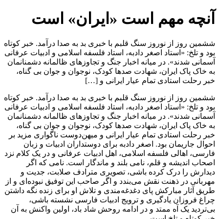
آنچه مهم است «ایران» است
ششمین روز از نوروز سنگ قلبم با خبری بد به صدا درآمد. خبر کوتاه
بود و تلخ: «استاد اصغر دادبه، استاد فلسفه اسلامی و ادبیات عرفانی
آسمانی شدند». در میانه اخبار جنگ و تجاوزهای ظالمانه دشمنانمان
به خاک پاک ایران، شهادت صدها کودک، نوجوان و جوان بی گناه،
خبر رحلت استادی تمام عیار ایرانی و […]
ششمین روز از نوروز سنگ قلبم با خبری بد به صدا درآمد. خبر کوتاه
بود و تلخ: «استاد اصغر دادبه، استاد فلسفه اسلامی و ادبیات عرفانی
آسمانی شدند». در میانه اخبار جنگ و تجاوزهای ظالمانه دشمنانمان
به خاک پاک ایران، شهادت صدها کودک، نوجوان و جوان بی گناه،
خبر رحلت استادی تمام عیار ایرانی و میهن‌دوست ناگواری مزید بر
احوال جاریمان بود. اصغر دادبه برای دوستداران ادبیات و زبان
فارسی، اهالی فلسفه اسلامی، اهل ادبیات عرفانی و در یک کلام نزد
اصحاب اندیشه و قلم، نامی بلند و ماندگار است. نامی که اگر
دیدارش را درک کرده باشی، تصویری مترادف صلابت، جدیت و
مهربانی در ذهنت نقش می‌بندد و اگر صاحب این توفیق نبوده‌ای و از
طریق آثار مبارکش پای دغدغه‌مندی و تلاش او برای زنده نگه داشتن
چراغ فروزان یادگیری و ترویج ادبیات فارسی نشسته باشی،
بی‌تردید یک آه ممتد و در ادامه روحش شاد باد، اولین واکنش به آن
خبر کوتاه و تلخ است.