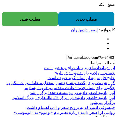
منبع: ایکنا
مطلب بعدی
مطلب قبلی
کلیدواژه :
اصغر دادبه
ایران
مطالب مرتبط
ایران، اتحادیه‌ای بر بنیاد صلح و عشق است
چیستی ایران و راز تداوم آن در تاریخ
خلیج فارس به ایرانمان گره خورده‌ است
گزارش تصویری یکصد و شانزدهمین محفل ماهانۀ میراث مکتوب
چگونه برای نسل جدید «عادت مقدس و خوب»‌ بسازیم
آیین یادبود اصغر دادبه در مؤسسۀ دهخدا برگزار شد
آیین یادبود «اصغر دادبه» در مرکز دائرةالمعارف بزرگ اسلامی
برگزار می‌شود
فیلسوفی ادیب که به ترویج شعر و ادب اهتمام داشت
روایتی از اصغر دادبه درباره تغییر نام «بوموو» به «ابوموسی»