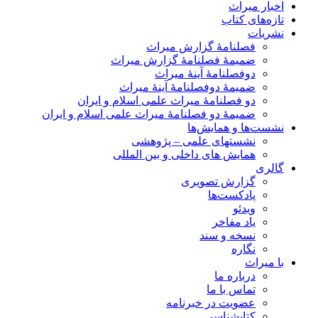
اخبار میراث
تازه‌های کتاب
نشریات
فصلنامۀ گزارش میراث
ضمیمۀ فصلنامۀ گزارش میراث
دوفصلنامۀ آینۀ میراث
ضمیمۀ دوفصلنامۀ آینۀ میراث
دو فصلنامۀ میراث علمی اسلام و ایران
ضمیمۀ دو فصلنامۀ میراث علمی اسلام و ایران
نشست‌ها و همایش‌ها
نشستهای علمی – پژوهشی
همایش های داخلی و بین المللی
گالری
گزارش تصویری
پادکست‌ها
ویدئو
یاد مفاخر
نسخه و سند
نگاره
با میراث
درباره ما
تماس با ما
عضویت در خبرنامه
کتابشناسی