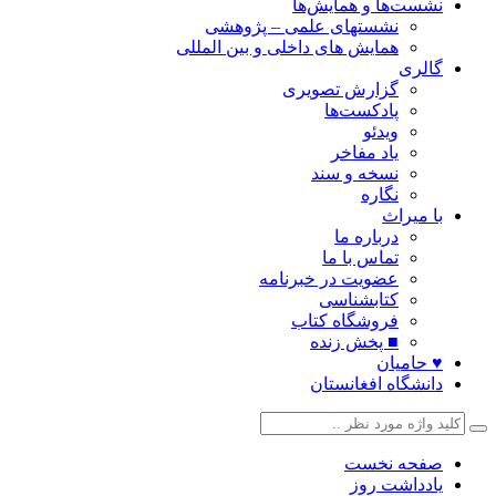
نشست‌ها و همایش‌ها
نشستهای علمی – پژوهشی
همایش های داخلی و بین المللی
گالری
گزارش تصویری
پادکست‌ها
ویدئو
یاد مفاخر
نسخه و سند
نگاره
با میراث
درباره ما
تماس با ما
عضویت در خبرنامه
کتابشناسی
فروشگاه کتاب
■ پخش زنده
♥ حامیان
دانشگاه افغانستان
صفحه نخست
یادداشت روز