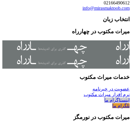
02166490612
info@mirasmaktoob.com
انتخاب زبان
میرات مکتوب در چهارراه
خدمات میراث مکتوب
عضویت در خبرنامه
نرم افزار میراث مکتوب
اینستاگرام ما
تلگرام ما
میرات مکتوب در نورمگز