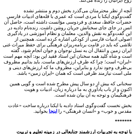
روح ایرانیان را زنده می‌کند.
آنچه از نظر محترمتان می‌گذرد بخش دوم و منتشر نشده
گفت‌وگوی ایکنا با مردی است که عمری با قله‌های ادبیات فارسی
حضرات حافظ، سعدی و فردوسی مؤانست داشته است، حاصل آن
انس در جای جای سخنانش جریان روشن داشت. زنده‌نام دادبه در
این گفت‌وگو به نقش والدین، معلمان و نظام آموزشی در یادگیری
اصولی ادبیات فارسی از کودکی اشاره کرده است. همچنین از
تلاشی که باید در قامت برنامه‌ریزان فرهنگی برای حفظ میراث غنی
ایران زمین و انتقال آن به نسل نوجوان و جوان انجام شود، گفته
است و شاه کلید همه سخنان این استاد فقید این بود: آنچه مهم است
«ایران» است؛ چرا که ظرفِ ارزش‌های ماست. باید بدانیم مظروف
بی‌ظرف وجود ندارد و بنابراین، مظروف ما که ارزش‌های دینی و
ملی است نیازمند ظرفی است که همان «ایران‌ زمین» باشد.
سخنانی که بیش از دو سال پیش مطرح شده است و گویی همین
اکنون و از باب یادآوری به ما درباره زبان، ادبیات و هویت
فرهنگیمان و توجه به آن بیان شده است.
بخش نخست گفت‌وگوی استاد دادبه با ایکنا درباره ساخت «عادت
مقدس و خوب» و «انسان فرهنگی» را
اینجا
بخوانید.
*******
با توجه به تجربیات ارزشمند جنابعالی در زمینه تعلیم و تربیت