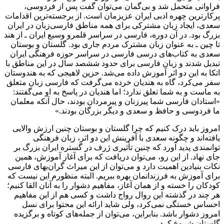
فراوانی متحمل شد و بی‌گمان می‌توان گفت پس از فردوسی،
پرکارترین چهره ادبی ایران عزیزمان است. از برجسته‌ترین اقدامات
سعدی، ایجاد زبان مشترکی برای همه مناطق فارسی‌زبان در ایران
بزرگ بود. در آن دوره، فارسی در سراسر قلمرو وسیع ایران ـ از هند
تا چین ـ به عنوان زبان مشترک مردم جاری بود. گلستان و بوستان
سعدی به کتاب‌های درسی فارسی در سراسر حوزه فرهنگی ایران
تبدیل شدند و زبان فارسی برای حدود ششصد سال در این مناطق با
اتکا به این دو اثر آموزش داده می‌شد. حزین لاهیجی که به هندوستان
سفر می‌کرد، گاه به هندیان خرده می‌گرفت که فارسی زبان متعلق
به ماست و به شما تعلق ندارد؛ اما هندیان در پاسخ به او می‌گفتند:
«استادان فارسی شما پیرزنان و پیرمردان بودند، حال آنکه معلمان
ما فردوسی و حافظ و سعدی و دیگر بزرگان بودند.»
امروز باید درک کنیم که چرا گلستان و بوستان چنین ارزش والایی
یافته‌اند و چگونه سعدی با آفرینش این دو اثر، زبان فرهنگی
توانمندی پدید آورد که چنین تأثیری ژرف در گستره ایران بزرگ بر
جای نهاد. از این رو، می‌توان دریافت که برای آغاز آموزش، همین
نکات بنیادین اهمیت دارد و می‌توان از این میراث گران‌بهای فارسی
برای آموزش به فرزندانمان بهره ببریم. البته منظورم این نیست که
کودکان را خسته و از همان آغاز، مفاهیم دشوار را به آنان القا کنیم؛
هر چند در گذشته این روال رواج داشت و کسی هم از این مفاهیم
احساس خستگی نمی‌کرد، ولی شاید ارائه این محتوا برای نسل
امروز دشوار باشد. بنابراین، می‌توان از جمله‌های کوتاه و برگزیده
گلستان شروع کرد.