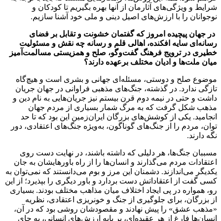
شرایط و ویژگی‌های آثارمان از آنها بهره بگیریم تا کودکان و
نوجوانان را با ارزش‌های اصیل دینی و ملی خود آشنا سازیم.
در جهان پیچیده امروز که گفتمان خشونت و تقابل بر فضای
رسانه‌ای سایه افکنده، اهالی قلم و رسانه چه نقش و مسئولیت
خطیری در ترویج فرهنگ گفت‌وگو، صلح و همزیستی مسالمت‌آمیز
میان ملت‌ها و ادیان مختلف برعهده دارند؟
موضوع صلح و دوستی، مسئله‌ای جهانی و بشری است و هیچ‌گاه
تازگی ندارد. در گذشته، جنگ‌های مذهبی فراوانی در جهان جریان
داشت و حتی در نیمه دوم قرن بیستم نیز جریان‌هایی به نام دین و
مذهب شکل گرفت که به مرگ شمار بسیاری از مردم جهان
انجامید. یکی از کوشش‌های بزرگان ایران‌زمین این بود که تا حد
توان، مردم را از جنگ‌های گوناگون، به‌ویژه جنگ‌های اعتقادی، دور
نگه دارند.
مسببان جنگ‌ها، هر دلیلی که داشته باشند، در نهایت دست روی
اعتقادات مردم می‌گذارند و انسان‌ها را از راه باورهایشان به جان
یکدیگر می‌اندازند. دشمنان این مرز و بوم می‌دانستند که نمی‌توان به
کسی گفت از اعتقاداتش دست بردارد و باور دیگری را بپذیرد؛ از این
رو، همواره در پی ایجاد اختلاف میان مذاهب مختلف بودند. بسیاری
از بزرگان، برای جلوگیری از جنگ و خونریزی اعتقادی، نظریه
«مذهب عشق» را پیش نهادند و مقصودشان روشی بود که در آن،
انسان‌ها فارغ از هر عقیده‌ای، بر پایه ارزش‌های انسانی، به جای