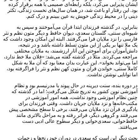
ایشان پذیرایی می‌کرد، بلکه رابطه‌ای صمیمی با همه برقرار کرده
بود. این رفتار او باعث شد، در همان سال‌های نخست زندگی، تکثر
دینی را در محیط زندگی خویش به عین ببینم و درک کنم.
بنابراین، در گذشته فرزندان ابتدا قرآن می‌آموختند و سپس به
شیوه‌ای سنتی، گلستان سعدی، دیوان حافظ و دیگر متون نظم و نثر
فارسی را نزد ملایان فرا می‌گرفتند. البته این امکان وجود داشت که
یک ملا تنها بر یکی از این متون تسلط داشته باشد و در نتیجه،
دانش‌آموزان برای آموختن این آثار ارزشمند، به ملایان مختلفی
مراجعه می‌کردند. مثلاً در گذشته گفته می‌شد: «فلان ملا خط ندارد،
اما می‌تواند بخواند». این عبارت بدان معنا بود که آن ملا به شکل
کاملاً سنتی، خواندن قرآن و متون کهن نظم و نثر را فراگرفته بود،
اما توانایی نوشتن نداشت.
در دوره‌ بنده، سنت دیرینه در حال پیوند با مدرنیسم بود و نظام
آموزشی نوین کشور به تدریج شکل می‌گرفت؛ اما در گذشته که
چنین نظام آموزشی وجود نداشت، همه‌ امور آموزشی در
مکتب‌خانه‌ها و نزد ملایان جریان داشت. وقتی فرزندان برای
یادگیری قرآن نزد ملایان می‌رفتند، برخی تا سطح مشخصی پیش
می‌رفتند و گروهی دیگر، فراتر رفته و به مراحل بالاتری مانند
حافظ‌خوانی، سعدی‌خوانی و دیگر سطوح عالی ادبی دست
می‌یافتند.
بحث دیگر این است که سعدی در دوران خود رنج‌ها و زحمات