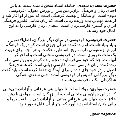
حضرت سعدی:
سعدی، چنانکه استاد سخن نامیده شده، به پاس
احیای زبان و فرهنگ ایران‌زمین پس از یورش مغول، «فردوسی
دوم» است. او بنیانگذار نهضت فرهنگی است که پس از او آغاز شد و
از همه مهم‌تر، پدیدآورنده زبانی است که زبان تمامی قلمرو فرهنگی
ایران و گستره فارسی‌زبان است. سعدی، زبان فارسی را به اوج
کمال خود رساند.
حضرت فردوسی:
فردوسی در میان دیگر بزرگان، اصل‌الاصول و
بنیاد بنیادهاست. او زنده‌کننده هر آن چیزی است که در یک فرهنگ،
ارزش زنده‌بودن دارد. تاریخ، اساطیر، حکمت و هر آنچه برای هویت
یک ملت ضروری است، در فردوسی متجلی است و او احیاگر
آنهاست. چنانکه خود می‌فرماید: «عجم زنده کردم بدین پارسی»، او
زنده‌کننده زبان فارسی است. فارسی زبانی است که همه فرهنگ
اصیل را در خود جای داده و برای آیندگان حفظ کرده است. باید گفت
دیگر بزرگانی که پس از فردوسی آمدند، حتی سعدی، همگی
شاگردان مکتب فردوسی هستند.
حضرت مولوی:
مولانا به لحاظ جهان‌بینی عرفانی و آزاداندیشی‌هایی
که در این جهان‌بینی متجلی است، از بزرگان است. مولوی با ذهن
خلاق خود، جهان‌بینی عرفانیِ مبتنی بر آزاداندیشی را با تفسیرها و
بیانی چنان استادانه پدید آورد که بهتر از آن قابل تصور نبود.
معصومه صبور