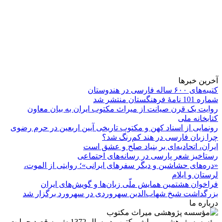
آخرین خبرها
کتیبه‌های ۶۰۰ ساله فارسی در هندوستان
شماره 101 نامۀ فرهنگستان منتشر شد
روایت یک قرن صیانت از میراث مکتوب ایران به بیان معاون
کتابخانه ملی
رونمایی از اسناد کهن و مکتوب تاریخی آیین اربعین در حرم رضوی
چرا زبان فارسی در هند کم‌رنگ شد؟
ایران، اتحادیه‌ای بر بنیاد صلح و عشق است
رستاخیز شعر پارسی در رسانه‌های اجتماعی
«دره‌های حشاشین و دیگر سفرهای ایرانی»؛ روایتی از الموت،
لرستان و ایلام
فراخوان هشتمین همایش ملّی زبان‌ها و گویش‌های ایران
بزرگداشت شیخ شهاب‌الدین سهروردی در سهرورد برگزار شد
درباره ما
مؤسسه پژوهشی میراث مكتوب در سال 1372 ش به قصد حمایت