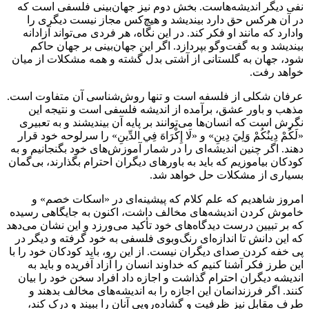
نفی دیگر اندیشه‌هاست. بخش دوم نیز جهان‌بینی فلسفی است که
در آن هرکس حق دارد بیندیشد و هیچ‌کس مجاز نیست دیگری را
وادارد که مانند او فکر کند. در این نگاه، هر فردی می‌تواند آزادانه
بیندیشد و به گفت‌وگو بپردازد. اگر این جهان‌بینی بر جهان حاکم
شود، جهان به گلستانی از آشتی بدل گشته و همه مشکلات از میان
خواهد رفت.
عرفان شکلی از فلسفه است و تنها روش‌شناسی آن متفاوت است.
مذهب و باور عشق، برآمده از اندیشه فلسفی است و نتیجه این
نگرش است که انسان‌ها می‌توانند بر پایه آن بیندیشند و به تعبیری
«لَكُمْ دِينُكُمْ وَلِيَ دِينِ» و «لَا إِكْرَاهَ فِي الدِّينِ» را سرلوحه خود قرار
دهند. اگر چنین اندیشه‌ای را در شمار آموزش‌های خود بگنجانیم و به
کودکان بیاموزیم که باید به باورهای دیگران احترام بگذارند، بی‌گمان
بسیاری از مشکلات حل خواهد شد.
امروز شاهدیم که علم کلام که پیشینه‌ای در «اسکات خصم» و
خاموش کردن اندیشه‌های مخالف داشت، اکنون به جایگاهی رسیده
که بر تبیین درست دیدگاه‌های خود تأکید می‌ورزد و این نشان می‌دهد
که این دانش تا اندازه‌ای رنگ‌وبوی فلسفی به خود گرفته و دیگر در
پی خفه کردن صدای دیگران نیست. از این رو، باید کودکان خود را با
این طرز فکر آشنا کنیم که خداوند انسان را آزاد آفریده و باید به
اندیشه دیگران احترام گذاشت و اجازه داد افراد سخن خود را بیان
کنند. اگر فرزندانمان این اجازه را به اندیشه‌های مخالف بدهند و
طرف مقابل نیز ظرفیت و گشاده‌رویی آنان را ببیند و درک کند،