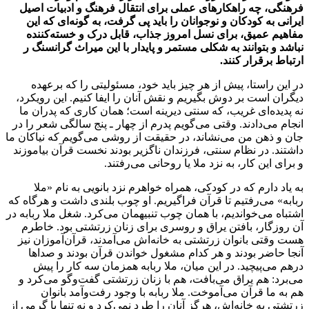
فرهنگی، چه راهکارهای عملی برای انتقال فرهنگ و ادبیات اصیل
ایرانی به کودکان و نوجوانان را باید پی گرفت، به گونه‌ای که این
مفاهیم عمیق، برای نسل امروز جذاب، قابل درک و خسته‌کننده
نباشد و بتوانند به شکلی مستمر و پایدار با این میراث گرانسنگ ر
ارتباط برقرار کنند
.
در این راستا، پیش از هر چیز باید خود، مسئولیتی را که برعهده
دیگران است بر دوش بگیریم و نقش آنان را ایفا کنیم. این رویکرد،
نه پدیده‌ای غریب، که سنتی دیرینه است؛ همان کاری که پدران ما
انجام می‌دادند. وقتی می‌گویم پدرم از چهار‌ ـ پنج‌ سالگی شعر را در
جان و ذهن من می‌نشاند، در حقیقت از روشی می‌گویم که نیاکان ما
داشتند. در نظام سنتی، فرزندان ناگزیر بودند نخست قرآن بیاموزند
و برای این کار، به نزد ملا یا روحانی می‌رفتند.
به یاد دارم که در کودکی، همراه خواهرم نزد بانویی به نام «ملا
ربابه» می‌رفتیم تا قرآن فراگیریم. او چوب بلندی داشت و هرگاه که
اشتباه می‌خواندیم، با همان چوب تنبیهمان می‌کرد. شغل ملا ربابه در
آن روزگار، بافتن یراق و روسری برای زنان زرتشتی بود. خاطرم
هست وقتی بانوان زرتشتی به خانه‌اش می‌آمدند، قرآن‌آموزان نیز
آنجا حاضر بودند و هر کدام مشغول خواندن قرآن بودند و صداها
درهم می‌پیچید. در این میان، ملا ربابه همزمان سه کار را پیش
می‌برد: هم یراق می‌بافت، هم با زنان زرتشتی گفت‌وگو می‌کرد و
هم به ما قرآن می‌آموخت. ملا ربابه با وجود رفت‌وآمد بانوان
زرتشتی به خانه‌اش، هرگز آنان را طرد نمی‌کرد و نه تنها با گرمی از