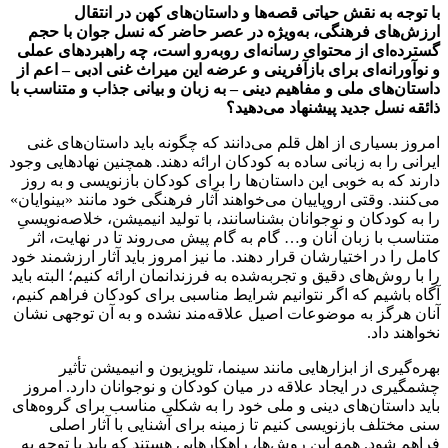
با توجه به نقش حیاتی قصه‌ها و داستان‌های کهن در انتقال
ارزش‌های فرهنگی، به‌ویژه در عصر حاضر که نسل جوان با حجم
گسترده‌ای از محتوای رسانه‌ای روبه‌رو است، چه راهبردهای عملی
و نوآورانه‌ای برای بازآفرینی و عرضه این میراث غنی ادبی – اعم از
داستان‌های ملی و مفاهیم دینی – به زبان و بیانی جذاب و متناسب با
ذائقه نسل جدید پیشنهاد می‌دهید؟
امروز بسیاری از اهل قلم می‌دانند که چگونه باید داستان‌های غنی
ایرانی را به زبانی ساده به کودکان ارائه دهند. همچنین نهادهایی وجود
دارند که به خوبی این داستان‌ها را برای کودکان بازنویسی و به روز
می‌کنند. وقتی اروپاییان می‌خواهند آثار فرهنگی خود مانند «بینوایان»
را به کودکان و نوجوانان بشناسانند، با تولید انیمیشن، خلاصه‌نویسیِ
متناسب با زبان آنان و… گام به گام پیش می‌روند تا در نهایت، اثر
کامل را در اختیارشان قرار دهند. ما نیز امروز باید آثار ارزشمند خود
را با روش‌های دقیق و تجربه‌شده به فرزندانمان ارائه کنیم؛ البته باید
آگاه باشیم که اگر نتوانیم شرایط مناسبی برای کودکان فراهم کنیم،
آنان هرگز به موضوعات اصیل علاقه‌مند نشده و به آن توجهی نشان
نخواهند داد.
بهره‌گیری از ابزارهایی مانند سینما، تلویزیون و انیمیشن تأثیر
چشمگیری در ایجاد علاقه در میان کودکان و نوجوانان دارد. امروز
باید داستان‌های دینی و ملی خود را به شکلی مناسب برای گروه‌های
سنی مختلف بازنویسی کنیم تا زمینه برای آشنایی با آثار اصلی
فراهم شود. همه این روش‌ها، راهکارهایی هستند که باید با توجه به