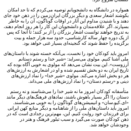
همواره در دانشگاه به دانشجویانم توصیه می‌کردم که تا حد امکان
بکوشند اشعار سعدی و دیگر بزرگان ایران‌زمین را در ذهن خود جای
دهند و با شنیدن مداوم این آثار در اوقات گوناگون، آن را به خاطر
بسپارند. اگر علاقه‌مندان و دانشجویان این کار را هر روز انجام دهند،
به تدریج خواهند توانست اشعار بزرگان را از بر کنند؛ تا آنجا که پس
از یک دوره چهار ساله کارشناسی، حدود سه هزار جمله و بیت
برگزیده را حفظ شوند که گنجینه‌ای بسیار غنی خواهد بود.
امروز باید کودکان خود را نخست، بی‌آنکه خسته شوند با داستان‌های
ملی آشنا کنیم. مولوی می‌سراید: «شیر خدا و رستم دستانم
آرزوست». این بیت نشان می‌دهد که مولوی به خوبی آگاه بوده که
تاریخ ایران به دو بخش تقسیم شده و او در اشعارش به ارزش‌های
هر دو بخش اشاره می‌کند. مولوی «شیر خدا» را نماد ارزش‌های
دینی و «رستم دستان» را نماد ارزش‌های ملی می‌داند.
متأسفانه کودکان امروز ما نه شیر خدا را می‌شناسند و نه رستم
دستان را! اگر بسیار باهوش باشند، نمادهای فرهنگ‌های دیگر مانند
«ای.کیو.سان» و انیمیشن‌های گوناگون را به خوبی می‌شناسند.
امروز باید داستان‌های ملی را از شاهنامه و دیگر منابع کهن ایرانی
برای فرزندان خود روایت کنیم. این، مهم‌ترین رخدادی است که در
ذهن کودکان صورت می‌گیرد و سبب تبلور فرهنگ و هنر در
وجودشان خواهد شد.