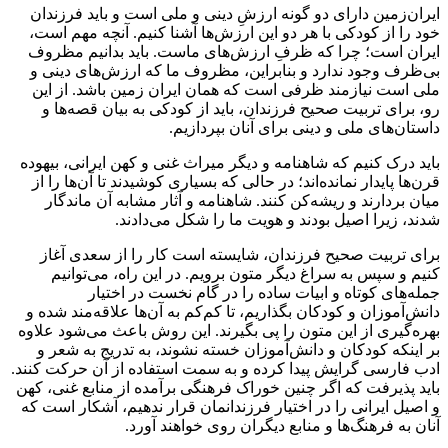
ایران‌زمین دارای دو گونه ارزشِ دینی و ملی است و باید فرزندان
خود را از کودکی با هر دو این ارزش‌ها آشنا کنیم. آنچه مهم است،
ایران است؛ چرا که ظرفِ ارزش‌های ماست. باید بدانیم مظروف
بی‌ظرف وجود ندارد و بنابراین، مظروف ما که ارزش‌های دینی و
ملی است نیازمند ظرفی است که همان ایران‌ زمین باشد. از این
رو، برای تربیت صحیح فرزندان، باید از کودکی به بیان قصه‌ها و
داستان‌های ملی و دینی برای آنان بپردازیم.
باید درک کنیم که شاهنامه و دیگر میراث غنی و کهن ایرانی، بیهوده
قرن‌ها پایدار نمانده‌اند؛ در حالی که بسیاری کوشیدند تا آن‌ها را از
میان بردارند و ریشه‌کن کنند. شاهنامه و آثار مشابه آن ماندگار
شدند، زیرا اصیل بودند و هویت ما را شکل می‌دادند.
برای تربیت صحیح فرزندان، شایسته است کار را از سعدی آغاز
کنیم و سپس به سراغ دیگر متون برویم. در این راه، می‌توانیم
جمله‌های کوتاه و ابیات ساده را در گام نخست در اختیار
دانش‌آموزان و کودکان بگذاریم، تا کم‌کم به آن‌ها علاقه‌مند شده و
بهره‌گیری از این متون را پی بگیرند. این روش باعث می‌شود علاوه
بر اینکه کودکان و دانش‌آموزان خسته نشوند، به تدریج به شعر و
ادب فارسی گرایش پیدا کرده و به سمت استفاده از آن حرکت کنند.
باید پذیرفت که اگر چنین خوراک فرهنگی برآمده از منابع غنی، کهن
و اصیل ایرانی را در اختیار فرزندانمان قرار ندهیم، آشکار است که
آنان به فرهنگ‌ها و منابع دیگران روی خواهند آورد.