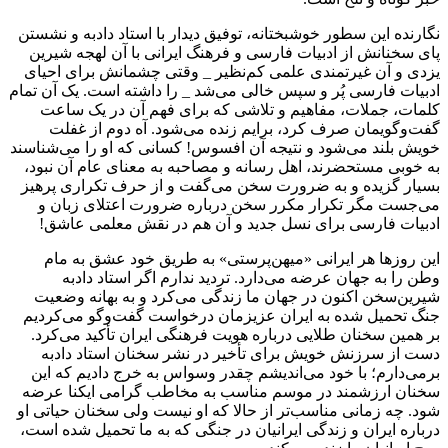
نگارنده این سطور خوشبختانه، توفیق دیدار با استاد دادبه و نشستن
پای سخنانش از ادبیات فارسی و فرهنگ ایرانی با آن لهجه شیرین
یزدی و آن غیرتمندی علمی کم‌نظیر _ وقتی چشمانش برای احیای
ادبیات فارسی پُر و سپس خالی می‌شد _ را داشته است. یک آن تمام
کلمات، جملات، مفاهیم و تلاشی که برای فهم آن در یک ساعت
گفت‌وگویمان صرف کرد، برایم زنده می‌شود. آه دوم از غفلت
خویش بلند می‌شود و نتیجه آن افسوس! کسانی که او را می‌شناسند
به خوبی مستحضرند، اهل رسانه و مصاحبه به معنای عام آن نبود،
بسیار گزیده و به ضرورت سخن می‌گفت و از حرف تکراری پرهیز
می‌جست مگر تکرار مکرر سخن درباره ضرورت اعتلای زبان و
ادبیات فارسی برای نسل جدید و آن هم در نقش معلمی عاشق!
این روزها هر ایرانی «میهن‌پرستی» به طریق خود عشق به مام
وطن را به جهان عرضه می‌دارد. تردید ندارم اگر استاد دادبه
شیرین‌سخن اکنون در جهان ما زندگی می‌کرد و به بهانه وضعیت
جنگ تحمیل شده به ایران عزیزمان درخواست گفت‌وگو می‌کردیم
بر همین سخنان طلایی درباره هویت فرهنگی ایران تأکید می‌کرد.
دست از سرزنش خویش برای تأخیر در نشر سخنان استاد دادبه
برمی‌دارم؛ با خود می‌اندیشم چقدر وسواس به خرج دادیم که این
سخنان ارزشمند در موسم مناسب به مخاطب گرامی ایکنا عرضه
شود. چه زمانی مناسب‌تر از حالا که او نیست ولی سخنان حیاتی او
درباره ایران و زندگی ایرانیان در جنگی که به ما تحمیل شده است،