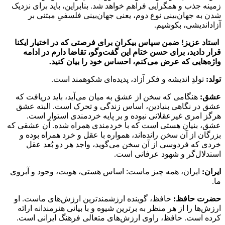
زمینه جذب و همگرایی فراهم خواهد شد. بنابراین، باید برای نزدیک
شدن به جهان‌بینی نوع دوم، یعنی جهان‌بینی فلسفیِ مبتنی بر
آزاداندیشی، بکوشیم.
استاد عزیز! ضمن سپاس بیکران برای فرصتی که در اختیار ایکنا
قرار دادید، برای حسن ختام این گفت‌وگو، تقاضا دارم در ادامه
واژه‌هایی که عرض می‌کنم، احساس خود را بیان کنید.
تولد:
تولدِ اندیشه و فکر آزاد، پدیده‌ای شکوهمند است.
عشق:
هنگامی که سخن از عشق به میان می‌آید، باید دریافت که
عشق در نگاهی بنیادین، اساس زندگی و تحرک است. البته عشق
هرگز امری غیرعقلانی نبوده و بر پایه خردمندی استوار است.
عشق، بنیان هستی است که با خردمندی همراه شده. آن عشقی که
بزرگان از آن سخن رانده‌اند، همواره با عقل و خرد همراه بوده و
خردی که فردوسی از آن سخن می‌گوید، واجد هر دو بُعد عقل
استدلال‌گر و شهود عرفانی است.
ایران:
ایران، همه‌ چیز ماست: اساس هستی، هویت، وجود و آبروی
ما.
حضرت حافظ:
حافظ، گوینده ارزشمندترین ارزش‌های ماست. او
ارزش‌ها را از هر منظر به برترین شیوه و با بیانی هنرمندانه ارائه
کرده است. حافظ، راوی ارزش‌های متعالی فرهنگ ایرانی است.