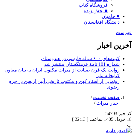
فروشگاه کتاب
■ پخش زنده
♥ حامیان
دانشگاه افغانستان
فهرست
آخرین اخبار
کتیبه‌های ۶۰۰ ساله فارسی در هندوستان
شماره 101 نامۀ فرهنگستان منتشر شد
روایت یک قرن صیانت از میراث مکتوب ایران به بیان معاون
کتابخانه ملی
رونمایی از اسناد کهن و مکتوب تاریخی آیین اربعین در حرم
رضوی
صفحه نخست
/
اخبار میراث
/
کد خبر:
54793
18 خرداد 1405 ساعت [ 22:13 ]
پ