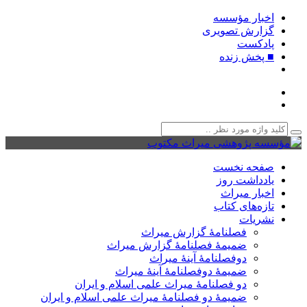
اخبار مؤسسه
گزارش تصویری
پادکست‌
■ پخش زنده
صفحه نخست
یادداشت روز
اخبار میراث
تازه‌های کتاب
نشریات
فصلنامۀ گزارش میراث
ضمیمۀ فصلنامۀ گزارش میراث
دوفصلنامۀ آینۀ میراث
ضمیمۀ دوفصلنامۀ آینۀ میراث
دو فصلنامۀ میراث علمی اسلام و ایران
ضمیمۀ دو فصلنامۀ میراث علمی اسلام و ایران