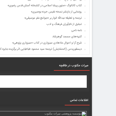
کتاب کاتالوگ «متون پیشا اسلامی در کتابخانه آستان قدس رضوی»
رونمایی از بازنشر نسخه نفیس «برده بوصیری»
ترجمه و تعلیقه عبدالله انوار بر «جوامع علم موسیقی»
تجلیل از نام‌آوران فرهنگ و ادب
نامه نامی
کتیبه‌های مسجد گوهرشاد
شرح آرا و احوال ملاهادی سبزواری در کتاب «سبزواری پژوهی»
دیسقوریدس (الحشایش) ترجمه سید محمود طباطبایی اثر برگزیده جایزه 
میرات مکتوب در طاقچه
اطلاعات تماس