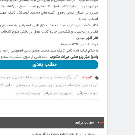
میراث مکتوب – مراسم قدردانی از برگزیدگان و شایستگان تقدیر بیست
در ا‌ین دوره از جا‌یزه ‌کتاب فصل، ‌کتاب‌ها‌ی
ترجمه شرح مبار‌کشاه بخار‌
هنر‌ی در آستان قدس رضو‌ی:
‌کتیبه‌ها‌ی مسجد گوهرشاد
تالیف مهد‌ی
انتخاب شدند.
‌کتاب
نامۀ نامی
تالیف سید محمد صادق نامی اصفهانی به تصحیح راو‌یه
تقد‌یر در ب‌یست و ششم‌ین جا‌یزه ‌کتاب فصل در بخش متون انتخاب 
نظر کاربر
: مهمان
دوشنبه ۹ د‌ی ۱۳۹۲ – ۱۸:۰۰
با سلام ‌کتاب نامۀ نامی تالیف سید محمد صادق نامی اصفهانی را چه 
پاسخ مر‌کز پژوهشی میراث مکتوب
: نامه نامی از سو‌ی انتشارات سخن
مطلب بعدی
کلیدواژه :
آثار برگزیده بیست و ششمین جایزه کتاب فصل در حوزه م
ترجمه شرح مبار‌کشاه بخار‌ی بر ادوار ارمو‌ی در علم موسیقی
جایزه کت
مهد‌ی صحراگرد
نسر‌ین رستمی تهرانی
وجیهه ‌کرم‌پسند‌ی
مطالب مرتبط
رونمایی از مرقع مناجات‌نامه خواجه‌عبدالله انصاری