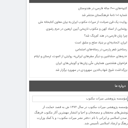
کتیبه‌های ۶۰۰ ساله فارسی در هندوستان
شماره ۱۰۱ نامۀ فرهنگستان منتشر شد
روایت یک قرن صیانت از میراث مکتوب ایران به بیان معاون کتابخانه ملی
رونمایی از اسناد کهن و مکتوب تاریخی آیین اربعین در حرم رضوی
چرا زبان فارسی در هند کم‌رنگ شد؟
ایران، اتحادیه‌ای بر بنیاد صلح و عشق است
رستاخیز شعر پارسی در رسانه‌های اجتماعی
«دره‌های حشاشین و دیگر سفرهای ایرانی»؛ روایتی از الموت، لرستان و ایلام
فراخوان هشتمین همایش ملّی زبان‌ها و گویش‌های ایران
بزرگداشت شیخ شهاب‌الدین سهروردی در سهرورد برگزار شد
درباره ما
مؤسسه پژوهشی میراث مكتوب در سال ۱۳۷۲ ش به قصد حمایت از
وشش‌های محققان و مصححان و احیا و انتشار مهمترین آثار مكتوب فرهنگ
 تمدن اسلامی و ایرانی با نام «دفتر نشر میراث مكتوب» و با كمك وزارت
رهنگ و ارشاد اسلامی تأسیس شد.