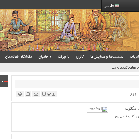
فارسی
ریات
نشست‌ها و همایش‌ها
گالری
با میراث
♥ حامیان
دانشگاه افغانستان
 معاون کتابخانه ملی
پ
ث مکتوب
زه کتاب فصل روز