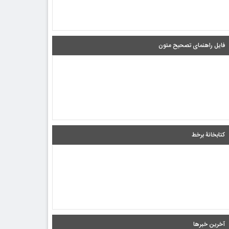
فایل راهنمای تصحیح متون
کتابخانۀ برخط
آخرین خبرها