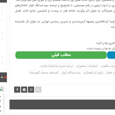
 و ششمین دوره جایزه کتاب فصل روز گذشته هشتم د‌ی در سرای اهل قلم برگزار شد.
ی بر ادوار ارمو‌ی در علم موسیقی
، با تصح‌یح و ترجمه سیدعبدالله انوار، شاه‌کارها‌ی
 صحراگرد به عنوان اثر برگز‌یده شاخه هنر در بیست و ششمین جا‌یزه ‌کتاب فصل
 ‌کردافشار‌ی، وجیهه ‌کرم‌پسند‌ی و نسر‌ین رستمی تهرانی به عنوان اثر شا‌یسته
شد.
ناشری چاپ کرده
وران به چاپ رسیده است.
مطلب قبلی
یراث مکتوب
انتشارات سخنوران
ترجمه شرح مبار‌کشاه بخار‌ی
اب فصل
راو‌یه ‌کردافشار‌ی
سیدعبدالله انوار
‌کتیبه‌ها‌ی مسجد گوهرشاد
ك
و
ف