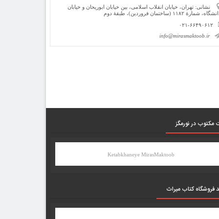
نشانی: تهران، خیابان انقلاب اسلامی، بین خیابان ابوریحان و خیابان
شگاه، شمارۀ ۱۱۸۲ (ساختمان فروردین)، طبقۀ دوم
۰۲۱-۶۶۴۹۰۶۱۲
info@mirasmaktoob.ir
 مکتوب در نورمگز
Ketabkhaneye MirasMaktoob
د فروشگاه کتاب میراث