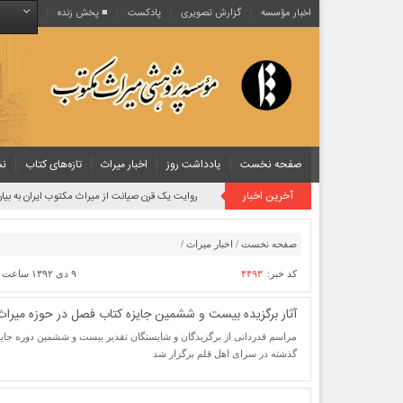
اخبار مؤسسه
گزارش تصویری
پادکست‌
■ پخش زنده
صفحه نخست
یادداشت روز
اخبار میراث
تازه‌های کتاب
نش
آخرین اخبار
روایت یک قرن صیانت از میراث مکتوب ایران به بیان
صفحه نخست
/
اخبار میراث
/
کد خبر:
۴۴۹۳
۹ دی ۱۳۹۲ ساعت [ ۶:۴۶ ]
آثار برگزیده بیست و ششمین جایزه کتاب فصل در حوزه میرا
مراسم قدردانی از برگزیدگان و شایستگان تقدیر بیست و ششمین دوره جای
گذشته در سرای اهل قلم برگزار شد