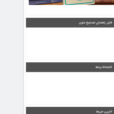
فایل راهنمای تصحیح متون
کتابخانۀ برخط
آخرین خبرها