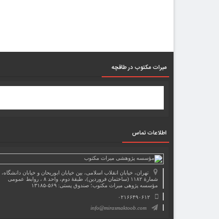
میرات مکتوب در طاقچه
اطلاعات تماس
تهران، خیابان انقلاب اسلامی، بین خیابان ابوریحان و خیابان دانشگاه،
شمارۀ ۱۱۸۲ (ساختمان فروردین)، طبقۀ دوم، واحد ۸ ، روابط عمومی
مؤسسه پژوهی میراث مکتوب؛ صندوق پستی: ۵۶۹-۱۳۱۸۵
۰۲۱۶۶۴۹۰۶۱۲
info@mirasmaktoob.com