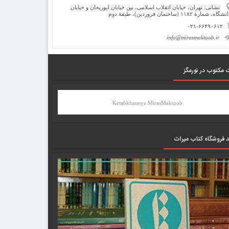
نشانی: تهران، خیابان انقلاب اسلامی، بین خیابان ابوریحان و خیابان
شگاه، شمارۀ ۱۱۸۲ (ساختمان فروردین)، طبقۀ دوم
۰۲۱-۶۶۴۹۰۶۱۲
info@mirasmaktoob.ir
 مکتوب در نورمگز
Ketabkhaneye MirasMaktoob
د فروشگاه کتاب میراث