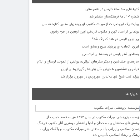
کتیبه‌های ۶۰۰ ساله فارسی در هندوستان
شماره ۱۰۱ نامۀ فرهنگستان منتشر شد
روایت یک قرن صیانت از میراث مکتوب ایران به بیان معاون کتابخانه ملی
رونمایی از اسناد کهن و مکتوب تاریخی آیین اربعین در حرم رضوی
چرا زبان فارسی در هند کم‌رنگ شد؟
ایران، اتحادیه‌ای بر بنیاد صلح و عشق است
رستاخیز شعر پارسی در رسانه‌های اجتماعی
«دره‌های حشاشین و دیگر سفرهای ایرانی»؛ روایتی از الموت، لرستان و ایلام
فراخوان هشتمین همایش ملّی زبان‌ها و گویش‌های ایران
بزرگداشت شیخ شهاب‌الدین سهروردی در سهرورد برگزار شد
درباره ما
مؤسسه پژوهشی میراث مكتوب در سال ۱۳۷۲ ش به قصد حمایت از
وشش‌های محققان و مصححان و احیا و انتشار مهمترین آثار مكتوب فرهنگ
 تمدن اسلامی و ایرانی با نام «دفتر نشر میراث مكتوب» و با كمك وزارت
رهنگ و ارشاد اسلامی تأسیس شد.