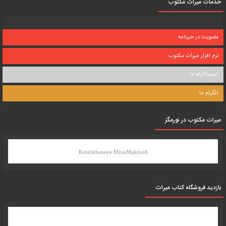
خدمات میراث مکتوب
عضویت در خبرنامه
نرم افزار میراث مکتوب
اینستاگرام ما
تلگرام ما
میرات مکتوب در نورمگز
Ketabkhaneye MirasMaktoob
بازدید فروشگاه کتاب میراث