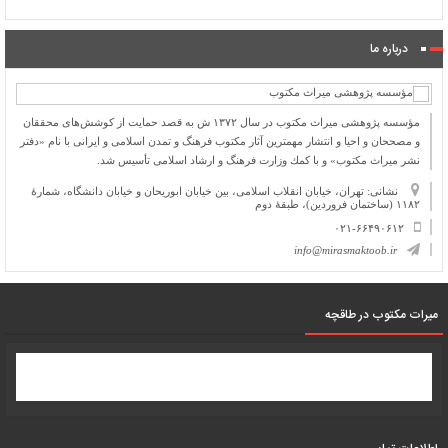
درباره ما
مؤسسه پژوهشی میراث مكتوب در سال ۱۳۷۲ ش به قصد حمایت از كوشش‌های محققان
و مصححان و احیا و انتشار مهمترین آثار مكتوب فرهنگ و تمدن اسلامی و ایرانی با نام «دفتر
نشر میراث مكتوب» و با كمك وزارت فرهنگ و ارشاد اسلامی تأسیس شد.
نشانی: تهران، خیابان انقلاب اسلامی، بین خیابان ابوریحان و خیابان دانشگاه، شمارۀ
۱۱۸۲ (ساختمان فروردین)، طبقۀ دوم
۰۲۱-۶۶۴۹۰۶۱۲
info@mirasmaktoob.ir
میرات مکتوب در طاقچه