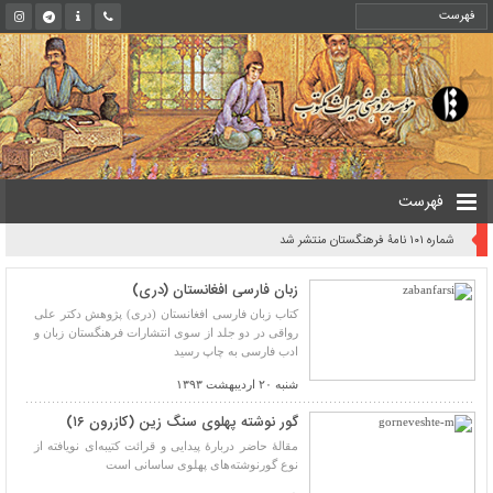
فهرست
شماره ۱۰۱ نامۀ فرهنگستان منتشر شد
زبان فارسی افغانستان (دری)
کتاب زبان فارسی افغانستان (دری) پژوهش دکتر علی
رواقی در دو جلد از سوی انتشارات فرهنگستان زبان و
ادب فارسی به چاپ رسید
شنبه ۲۰ اردیبهشت ۱۳۹۳
گور نوشته پهلوی سنگ ‌زین (کازرون ۱۶)
مقالۀ حاضر دربارۀ پیدایی و قرائت کتیبه‌ای نویافته از
نوع گورنوشته‌های پهلوی ساسانی است