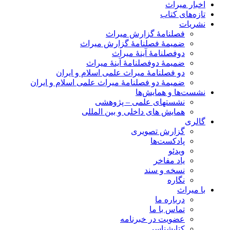
اخبار میراث
تازه‌های کتاب
نشریات
فصلنامۀ گزارش میراث
ضمیمۀ فصلنامۀ گزارش میراث
دوفصلنامۀ آینۀ میراث
ضمیمۀ دوفصلنامۀ آینۀ میراث
دو فصلنامۀ میراث علمی اسلام و ایران
ضمیمۀ دو فصلنامۀ میراث علمی اسلام و ایران
نشست‌ها و همایش‌ها
نشستهای علمی – پژوهشی
همایش های داخلی و بین المللی
گالری
گزارش تصویری
پادکست‌ها
ویدئو
یاد مفاخر
نسخه و سند
نگاره
با میراث
درباره ما
تماس با ما
عضویت در خبرنامه
کتابشناسی