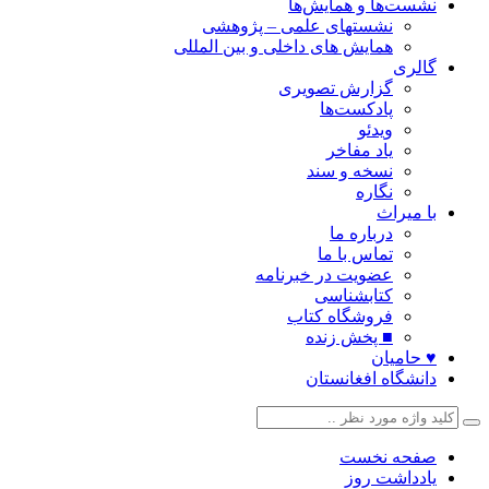
نشست‌ها و همایش‌ها
نشستهای علمی – پژوهشی
همایش های داخلی و بین المللی
گالری
گزارش تصویری
پادکست‌ها
ویدئو
یاد مفاخر
نسخه و سند
نگاره
با میراث
درباره ما
تماس با ما
عضویت در خبرنامه
کتابشناسی
فروشگاه کتاب
■ پخش زنده
♥ حامیان
دانشگاه افغانستان
صفحه نخست
یادداشت روز