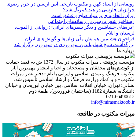
رونمایی از اسناد کهن و مکتوب تاریخی آیین اربعین در حرم رضوی
چرا زبان فارسی در هند کم‌رنگ شد؟
ایران، اتحادیه‌ای بر بنیاد صلح و عشق است
رستاخیز شعر پارسی در رسانه‌های اجتماعی
«دره‌های حشاشین و دیگر سفرهای ایرانی»؛ روایتی از الموت،
لرستان و ایلام
فراخوان هشتمین همایش ملّی زبان‌ها و گویش‌های ایران
بزرگداشت شیخ شهاب‌الدین سهروردی در سهرورد برگزار شد
درباره ما
مؤسسه پژوهشی میراث مكتوب در سال 1372 ش به قصد حمایت
از كوشش‌های محققان و مصححان و احیا و انتشار مهمترین آثار
مكتوب فرهنگ و تمدن اسلامی و ایرانی با نام «دفتر نشر میراث
مكتوب» و با كمك وزارت فرهنگ و ارشاد اسلامی تأسیس شد.
نشانی: تهران، خیابان انقلاب اسلامی، بین خیابان ابوریحان و خیابان
دانشگاه، شمارۀ 1182 (ساختمان فروردین)، طبقۀ دوم
021-66490612
info@mirasmaktoob.ir
میرات مکتوب در طاقچه