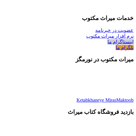
خدمات میراث مکتوب
عضویت در خبرنامه
نرم افزار میراث مکتوب
اینستاگرام ما
تلگرام ما
میرات مکتوب در نورمگز
Ketabkhaneye MirasMaktoob
بازدید فروشگاه کتاب میراث