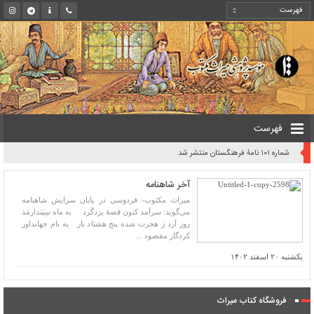
فهرست
شماره ۱۰۱ نامۀ فرهنگستان منتشر شد
​آخر شاهنامه
میراث مکتوب- فردوسی در پایان سرایش شاهنامه
می‌گوید: سرآمد کنون قصۀ یزدگَرد به ماه سِپَندارمَذ
روز اَرد ز هجرت شده پنج هشتاد بار به نام جهانداور
کردگار مقصود ...
یکشنبه ۲۰ اسفند ۱۴۰۲
فروشگاه کتاب میراث