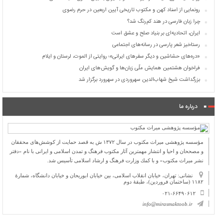
رونمایی از اسناد کهن و مکتوب تاریخی آیین اربعین در حرم رضوی
چرا زبان فارسی در هند کم‌رنگ شد؟
ایران، اتحادیه‌ای بر بنیاد صلح و عشق است
رستاخیز شعر پارسی در رسانه‌های اجتماعی
«دره‌های حشاشین و دیگر سفرهای ایرانی»؛ روایتی از الموت، لرستان و ایلام
فراخوان هشتمین همایش ملّی زبان‌ها و گویش‌های ایران
بزرگداشت شیخ شهاب‌الدین سهروردی در سهرورد برگزار شد
درباره ما
مؤسسه پژوهشی میراث مكتوب در سال ۱۳۷۲ ش به قصد حمایت از كوشش‌های محققان
و مصححان و احیا و انتشار مهمترین آثار مكتوب فرهنگ و تمدن اسلامی و ایرانی با نام «دفتر
نشر میراث مكتوب» و با كمك وزارت فرهنگ و ارشاد اسلامی تأسیس شد.
نشانی: تهران، خیابان انقلاب اسلامی، بین خیابان ابوریحان و خیابان دانشگاه، شمارۀ
۱۱۸۲ (ساختمان فروردین)، طبقۀ دوم
۰۲۱-۶۶۴۹۰۶۱۲
info@mirasmaktoob.ir