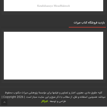
Ketabkhaneye MirasMaktoob
بازدید فروشگاه کتاب میراث
کلیه حقوق مادی، معنوی، اخبار و تصاویر و فیلمها برای مؤسسۀ پژوهشی میراث مکتوب محفوظ
میباشد؛ همچنین استفاده و نقل، از مطالب با ذکر منبع و این سایت مجاز است. | Copyright 2026 |
طراحی و توسعه :
اجراکار