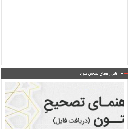
فایل راهنمای تصحیح متون