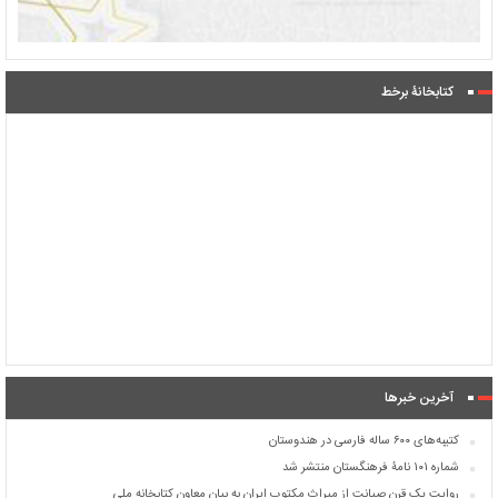
کتابخانۀ برخط
آخرین خبرها
کتیبه‌های ۶۰۰ ساله فارسی در هندوستان
شماره ۱۰۱ نامۀ فرهنگستان منتشر شد
روایت یک قرن صیانت از میراث مکتوب ایران به بیان معاون کتابخانه ملی