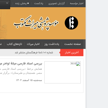
اخبار مؤسسه
گزارش تصویری
پادکست‌
■ پخش زنده
صفحه نخست
یادداشت روز
اخبار میراث
تازه‌های کتاب
نش
آخرین اخبار
شماره ۱۰۱ نامۀ فرهنگستان منتشر شد
بررسی اسناد فارسی میانۀ اواخر ع
همایش برخط «بررسی اسناد فارسی میانۀ
مصر، هستیجان و طبرستان)» برگزار شد
سه‌شنبه ۱۵ اسفند ۱۴۰۲