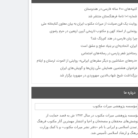
کتیبه‌های ۶۰۰ ساله فارسی در هندوستان
شماره ۱۰۱ نامۀ فرهنگستان منتشر شد
روایت یک قرن صیانت از میراث مکتوب ایران به بیان معاون کتابخانه ملی
رونمایی از اسناد کهن و مکتوب تاریخی آیین اربعین در حرم رضوی
چرا زبان فارسی در هند کم‌رنگ شد؟
ایران، اتحادیه‌ای بر بنیاد صلح و عشق است
رستاخیز شعر پارسی در رسانه‌های اجتماعی
«دره‌های حشاشین و دیگر سفرهای ایرانی»؛ روایتی از الموت، لرستان و ایلام
فراخوان هشتمین همایش ملّی زبان‌ها و گویش‌های ایران
بزرگداشت شیخ شهاب‌الدین سهروردی در سهرورد برگزار شد
درباره ما
مؤسسه پژوهشی میراث مكتوب در سال ۱۳۷۲ ش به قصد حمایت از
وشش‌های محققان و مصححان و احیا و انتشار مهمترین آثار مكتوب فرهنگ
 تمدن اسلامی و ایرانی با نام «دفتر نشر میراث مكتوب» و با كمك وزارت
رهنگ و ارشاد اسلامی تأسیس شد.