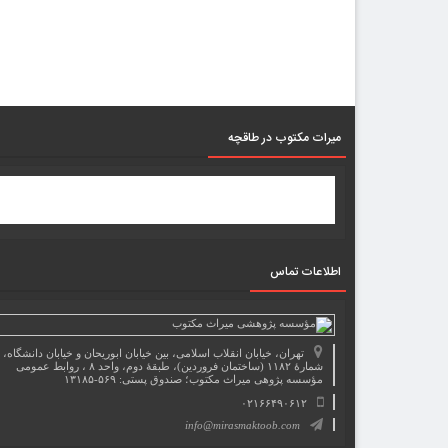
میرات مکتوب در طاقچه
اطلاعات تماس
تهران، خیابان انقلاب اسلامی، بین خیابان ابوریحان و خیابان دانشگاه،
شمارۀ ۱۱۸۲ (ساختمان فروردین)، طبقۀ دوم، واحد ۸ ، روابط عمومی
مؤسسه پژوهی میراث مکتوب؛ صندوق پستی: ۵۶۹-۱۳۱۸۵
۰۲۱۶۶۴۹۰۶۱۲
info@mirasmaktoob.com