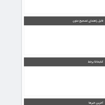
فایل راهنمای تصحیح متون
کتابخانۀ برخط
آخرین خبرها