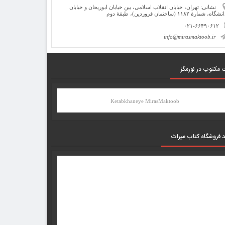
نشانی: تهران، خیابان انقلاب اسلامی، بین خیابان ابوریحان و خیابان
شگاه، شمارۀ ۱۱۸۲ (ساختمان فروردین)، طبقۀ دوم
۰۲۱-۶۶۴۹۰۶۱۲
info@mirasmaktoob.ir
 مکتوب در نورمگز
Ketabkhaneye MirasMaktoob
د فروشگاه کتاب میراث