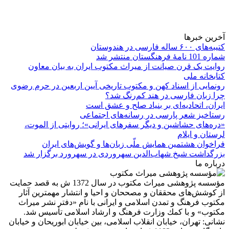
آخرین خبرها
کتیبه‌های ۶۰۰ ساله فارسی در هندوستان
شماره 101 نامۀ فرهنگستان منتشر شد
روایت یک قرن صیانت از میراث مکتوب ایران به بیان معاون
کتابخانه ملی
رونمایی از اسناد کهن و مکتوب تاریخی آیین اربعین در حرم رضوی
چرا زبان فارسی در هند کم‌رنگ شد؟
ایران، اتحادیه‌ای بر بنیاد صلح و عشق است
رستاخیز شعر پارسی در رسانه‌های اجتماعی
«دره‌های حشاشین و دیگر سفرهای ایرانی»؛ روایتی از الموت،
لرستان و ایلام
فراخوان هشتمین همایش ملّی زبان‌ها و گویش‌های ایران
بزرگداشت شیخ شهاب‌الدین سهروردی در سهرورد برگزار شد
درباره ما
مؤسسه پژوهشی میراث مكتوب در سال 1372 ش به قصد حمایت
از كوشش‌های محققان و مصححان و احیا و انتشار مهمترین آثار
مكتوب فرهنگ و تمدن اسلامی و ایرانی با نام «دفتر نشر میراث
مكتوب» و با كمك وزارت فرهنگ و ارشاد اسلامی تأسیس شد.
نشانی: تهران، خیابان انقلاب اسلامی، بین خیابان ابوریحان و خیابان