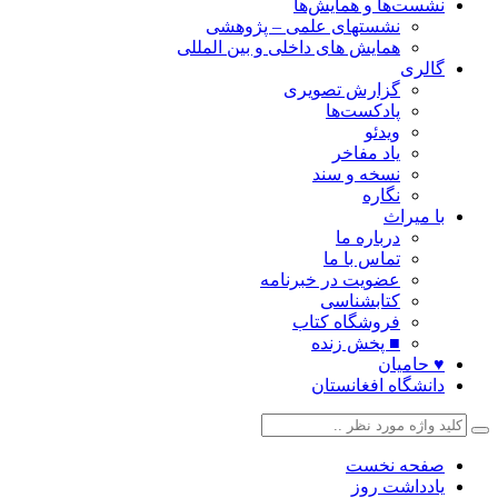
نشست‌ها و همایش‌ها
نشستهای علمی – پژوهشی
همایش های داخلی و بین المللی
گالری
گزارش تصویری
پادکست‌ها
ویدئو
یاد مفاخر
نسخه و سند
نگاره
با میراث
درباره ما
تماس با ما
عضویت در خبرنامه
کتابشناسی
فروشگاه کتاب
■ پخش زنده
♥ حامیان
دانشگاه افغانستان
صفحه نخست
یادداشت روز