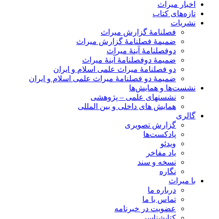
اخبار میراث
تازه‌های کتاب
نشریات
فصلنامۀ گزارش میراث
ضمیمۀ فصلنامۀ گزارش میراث
دوفصلنامۀ آینۀ میراث
ضمیمۀ دوفصلنامۀ آینۀ میراث
دو فصلنامۀ میراث علمی اسلام و ایران
ضمیمۀ دو فصلنامۀ میراث علمی اسلام و ایران
نشست‌ها و همایش‌ها
نشستهای علمی – پژوهشی
همایش های داخلی و بین المللی
گالری
گزارش تصویری
پادکست‌ها
ویدئو
یاد مفاخر
نسخه و سند
نگاره
با میراث
درباره ما
تماس با ما
عضویت در خبرنامه
کتابشناسی