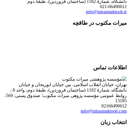
دانشگاه، شمارۀ 1182 (ساختمان فروردین)، طبقۀ دوم
021-66490612
info@mirasmaktoob.ir
میرات مکتوب در طاقچه
اطلاعات تماس
تهران، خیابان انقلاب اسلامی، بین خیابان ابوریحان و خیابان
دانشگاه، شمارۀ 1182 (ساختمان فروردین)، طبقۀ دوم، واحد 8 ،
روابط عمومی مؤسسه پژوهی میراث مکتوب؛ صندوق پستی: 569-
13185
02166490612
info@mirasmaktoob.com
انتخاب زبان