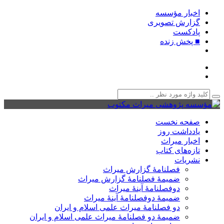
اخبار مؤسسه
گزارش تصویری
پادکست‌
■ پخش زنده
صفحه نخست
یادداشت روز
اخبار میراث
تازه‌های کتاب
نشریات
فصلنامۀ گزارش میراث
ضمیمۀ فصلنامۀ گزارش میراث
دوفصلنامۀ آینۀ میراث
ضمیمۀ دوفصلنامۀ آینۀ میراث
دو فصلنامۀ میراث علمی اسلام و ایران
ضمیمۀ دو فصلنامۀ میراث علمی اسلام و ایران