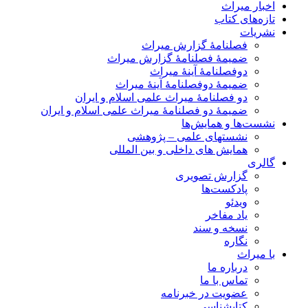
اخبار میراث
تازه‌های کتاب
نشریات
فصلنامۀ گزارش میراث
ضمیمۀ فصلنامۀ گزارش میراث
دوفصلنامۀ آینۀ میراث
ضمیمۀ دوفصلنامۀ آینۀ میراث
دو فصلنامۀ میراث علمی اسلام و ایران
ضمیمۀ دو فصلنامۀ میراث علمی اسلام و ایران
نشست‌ها و همایش‌ها
نشستهای علمی – پژوهشی
همایش های داخلی و بین المللی
گالری
گزارش تصویری
پادکست‌ها
ویدئو
یاد مفاخر
نسخه و سند
نگاره
با میراث
درباره ما
تماس با ما
عضویت در خبرنامه
کتابشناسی