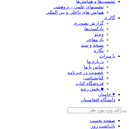
نشست‌ها و همایش‌ها
نشستهای علمی – پژوهشی
همایش های داخلی و بین المللی
گالری
گزارش تصویری
پادکست‌ها
ویدئو
یاد مفاخر
نسخه و سند
نگاره
با میراث
درباره ما
تماس با ما
عضویت در خبرنامه
کتابشناسی
فروشگاه کتاب
■ پخش زنده
♥ حامیان
دانشگاه افغانستان
صفحه نخست
یادداشت روز