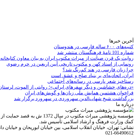
آخرین خبرها
کتیبه‌های ۶۰۰ ساله فارسی در هندوستان
شماره 101 نامۀ فرهنگستان منتشر شد
روایت یک قرن صیانت از میراث مکتوب ایران به بیان معاون کتابخانه
رونمایی از اسناد کهن و مکتوب تاریخی آیین اربعین در حرم رضوی
چرا زبان فارسی در هند کم‌رنگ شد؟
ایران، اتحادیه‌ای بر بنیاد صلح و عشق است
رستاخیز شعر پارسی در رسانه‌های اجتماعی
«دره‌های حشاشین و دیگر سفرهای ایرانی»؛ روایتی از الموت، لرستان 
فراخوان هشتمین همایش ملّی زبان‌ها و گویش‌های ایران
بزرگداشت شیخ شهاب‌الدین سهروردی در سهرورد برگزار شد
درباره ما
مؤسسه پژوهشی میراث مكتوب 
كمك وزارت فرهنگ و ارشاد اسلامی تأسیس شد.
نشانی: تهران، خیابان انقلاب اسلامی، بین خیابان ابوریحان و خیابان دانشگاه، شمارۀ 1182 (ساختمان
021-66490612