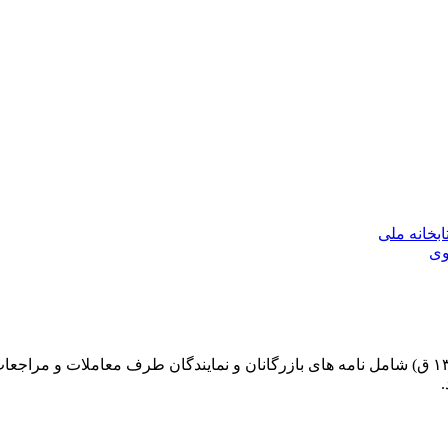
بخانه ملی
وی
اسناد حاج محمدحسن امین دارالضرب، مشهور به کمپانی (متوفی ۱۳۱۶ ق) شامل نامه های بازرگانان و ن
.