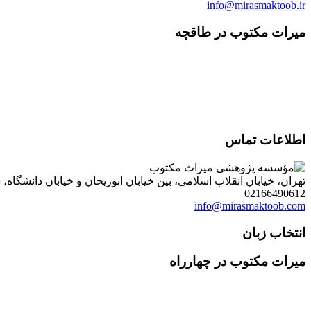
info@mirasmaktoob.ir
میرات مکتوب در طاقچه
اطلاعات تماس
تهران، خیابان انقلاب اسلامی، بین خیابان ابوریحان و خیابان دانشگاه، شمارۀ 1182 (ساختمان فروردین)، طبقۀ دوم، واحد 8 ، روابط عمومی مؤسسه پژوهی میراث مکتوب؛ صندوق
02166490612
info@mirasmaktoob.com
انتخاب زبان
میرات مکتوب در چهارراه