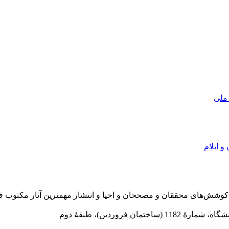
 ملی
و ایلام
در سال 1372 ش به قصد حمایت از كوشش‌های محققان و مصححان و احیا و انتشار مهمترین
 فروردین)، طبقۀ دوم