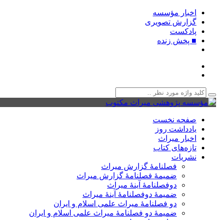
اخبار مؤسسه
گزارش تصویری
پادکست‌
■ پخش زنده
صفحه نخست
یادداشت روز
اخبار میراث
تازه‌های کتاب
نشریات
فصلنامۀ گزارش میراث
ضمیمۀ فصلنامۀ گزارش میراث
دوفصلنامۀ آینۀ میراث
ضمیمۀ دوفصلنامۀ آینۀ میراث
دو فصلنامۀ میراث علمی اسلام و ایران
ضمیمۀ دو فصلنامۀ میراث علمی اسلام و ایران