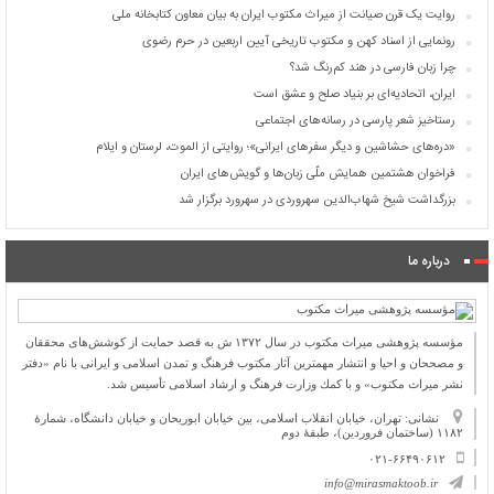
روایت یک قرن صیانت از میراث مکتوب ایران به بیان معاون کتابخانه ملی
رونمایی از اسناد کهن و مکتوب تاریخی آیین اربعین در حرم رضوی
چرا زبان فارسی در هند کم‌رنگ شد؟
ایران، اتحادیه‌ای بر بنیاد صلح و عشق است
رستاخیز شعر پارسی در رسانه‌های اجتماعی
«دره‌های حشاشین و دیگر سفرهای ایرانی»؛ روایتی از الموت، لرستان و ایلام
فراخوان هشتمین همایش ملّی زبان‌ها و گویش‌های ایران
بزرگداشت شیخ شهاب‌الدین سهروردی در سهرورد برگزار شد
درباره ما
مؤسسه پژوهشی میراث مكتوب در سال ۱۳۷۲ ش به قصد حمایت از كوشش‌های محققان
و مصححان و احیا و انتشار مهمترین آثار مكتوب فرهنگ و تمدن اسلامی و ایرانی با نام «دفتر
نشر میراث مكتوب» و با كمك وزارت فرهنگ و ارشاد اسلامی تأسیس شد.
نشانی: تهران، خیابان انقلاب اسلامی، بین خیابان ابوریحان و خیابان دانشگاه، شمارۀ
۱۱۸۲ (ساختمان فروردین)، طبقۀ دوم
۰۲۱-۶۶۴۹۰۶۱۲
info@mirasmaktoob.ir