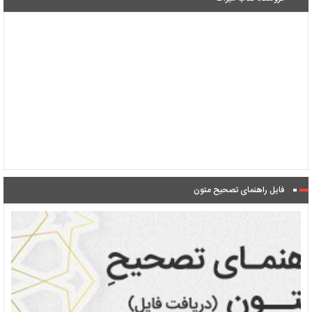
فایل راهنمای تصحیح متون