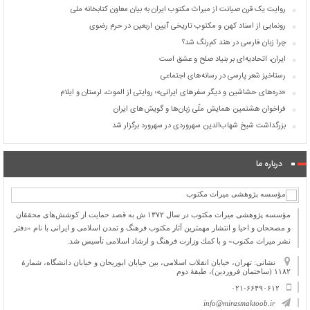
روایت یک قرن صیانت از میراث مکتوب ایران به بیان معاون کتابخانه ملی
رونمایی از اسناد کهن و مکتوب تاریخی آیین اربعین در حرم رضوی
چرا زبان فارسی در هند کم‌رنگ شد؟
ایران، اتحادیه‌ای بر بنیاد صلح و عشق است
رستاخیز شعر پارسی در رسانه‌های اجتماعی
«دره‌های حشاشین و دیگر سفرهای ایرانی»؛ روایتی از الموت، لرستان و ایلام
فراخوان هشتمین همایش ملّی زبان‌ها و گویش‌های ایران
بزرگداشت شیخ شهاب‌الدین سهروردی در سهرورد برگزار شد
درباره ما
مؤسسه پژوهشی میراث مكتوب در سال ۱۳۷۲ ش به قصد حمایت از كوشش‌های محققان
و مصححان و احیا و انتشار مهمترین آثار مكتوب فرهنگ و تمدن اسلامی و ایرانی با نام «دفتر
نشر میراث مكتوب» و با كمك وزارت فرهنگ و ارشاد اسلامی تأسیس شد.
نشانی: تهران، خیابان انقلاب اسلامی، بین خیابان ابوریحان و خیابان دانشگاه، شمارۀ
۱۱۸۲ (ساختمان فروردین)، طبقۀ دوم
۰۲۱-۶۶۴۹۰۶۱۲
info@mirasmaktoob.ir