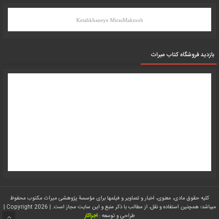
Ketabkhaneye MirasMaktoob
بازدید فروشگاه کتاب میراث
کلیه حقوق مادی، معنوی، اخبار و تصاویر و فیلمها برای مؤسسۀ پژوهشی میراث مکتوب محفوظ
میباشد؛ همچنین استفاده و نقل، از مطالب با ذکر منبع و این سایت مجاز است. | Copyright 2026 |
طراحی و توسعه :
اجراکار