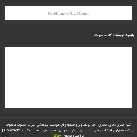
Ketabkhaneye MirasMaktoob
بازدید فروشگاه کتاب میراث
کلیه حقوق مادی، معنوی، اخبار و تصاویر و فیلمها برای مؤسسۀ پژوهشی میراث مکتوب محفوظ
میباشد؛ همچنین استفاده و نقل، از مطالب با ذکر منبع و این سایت مجاز است. | Copyright 2026 |
طراحی و توسعه :
اجراکار