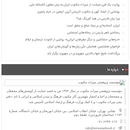
روایت یک قرن صیانت از میراث مکتوب ایران به بیان معاون کتابخانه ملی
رونمایی از اسناد کهن و مکتوب تاریخی آیین اربعین در حرم رضوی
چرا زبان فارسی در هند کم‌رنگ شد؟
ایران، اتحادیه‌ای بر بنیاد صلح و عشق است
رستاخیز شعر پارسی در رسانه‌های اجتماعی
«دره‌های حشاشین و دیگر سفرهای ایرانی»؛ روایتی از الموت، لرستان و ایلام
فراخوان هشتمین همایش ملّی زبان‌ها و گویش‌های ایران
بزرگداشت شیخ شهاب‌الدین سهروردی در سهرورد برگزار شد
درباره ما
مؤسسه پژوهشی میراث مكتوب در سال ۱۳۷۲ ش به قصد حمایت از كوشش‌های محققان
و مصححان و احیا و انتشار مهمترین آثار مكتوب فرهنگ و تمدن اسلامی و ایرانی با نام «دفتر
نشر میراث مكتوب» و با كمك وزارت فرهنگ و ارشاد اسلامی تأسیس شد.
نشانی: تهران، خیابان انقلاب اسلامی، بین خیابان ابوریحان و خیابان دانشگاه، شمارۀ
۱۱۸۲ (ساختمان فروردین)، طبقۀ دوم
۰۲۱-۶۶۴۹۰۶۱۲
info@mirasmaktoob.ir