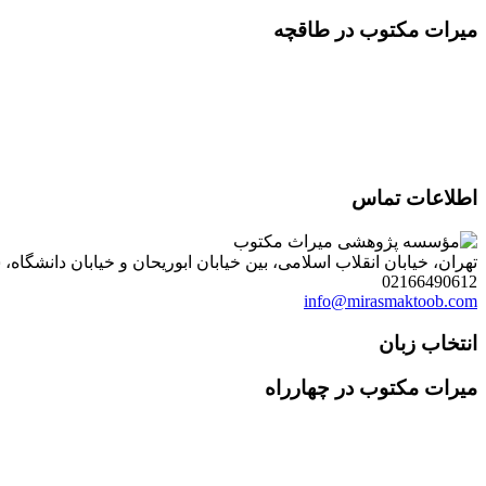
میرات مکتوب در طاقچه
اطلاعات تماس
تهران، خیابان انقلاب اسلامی، بین خیابان ابوریحان و خیابان دانشگاه، شمارۀ 1182 (ساختمان فروردین)، طبقۀ دوم، واحد 8 ، روابط عمومی مؤسسه پژوهی میراث مکتوب؛ صندوق
02166490612
info@mirasmaktoob.com
انتخاب زبان
میرات مکتوب در چهارراه