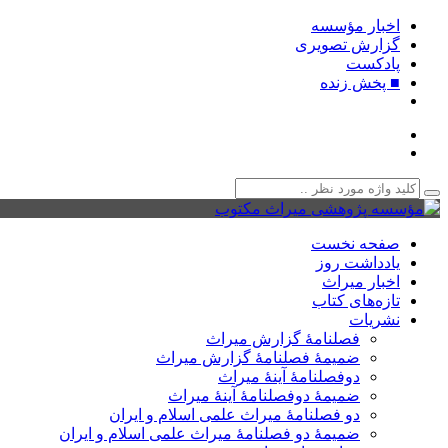
اخبار مؤسسه
گزارش تصویری
پادکست‌
■ پخش زنده
صفحه نخست
یادداشت روز
اخبار میراث
تازه‌های کتاب
نشریات
فصلنامۀ گزارش میراث
ضمیمۀ فصلنامۀ گزارش میراث
دوفصلنامۀ آینۀ میراث
ضمیمۀ دوفصلنامۀ آینۀ میراث
دو فصلنامۀ میراث علمی اسلام و ایران
ضمیمۀ دو فصلنامۀ میراث علمی اسلام و ایران