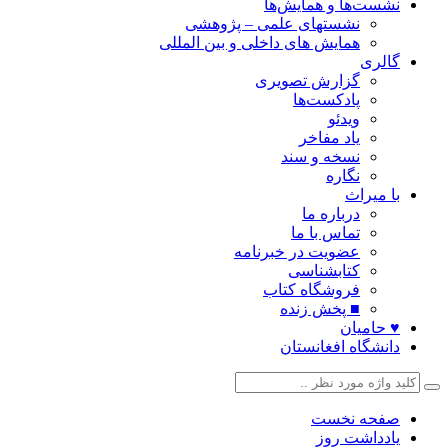
نشست‌ها و همایش‌ها
نشستهای علمی – پژوهشی
همایش های داخلی و بین المللی
گالری
گزارش تصویری
پادکست‌ها
ویدئو
یاد مفاخر
نسخه و سند
نگاره
با میراث
درباره ما
تماس با ما
عضویت در خبرنامه
کتابشناسی
فروشگاه کتاب
■ پخش زنده
♥ حامیان
دانشگاه افغانستان
صفحه نخست
یادداشت روز