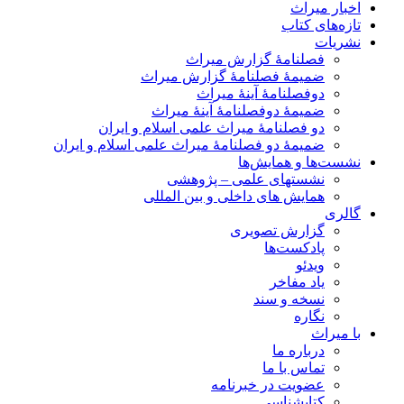
اخبار میراث
تازه‌های کتاب
نشریات
فصلنامۀ گزارش میراث
ضمیمۀ فصلنامۀ گزارش میراث
دوفصلنامۀ آینۀ میراث
ضمیمۀ دوفصلنامۀ آینۀ میراث
دو فصلنامۀ میراث علمی اسلام و ایران
ضمیمۀ دو فصلنامۀ میراث علمی اسلام و ایران
نشست‌ها و همایش‌ها
نشستهای علمی – پژوهشی
همایش های داخلی و بین المللی
گالری
گزارش تصویری
پادکست‌ها
ویدئو
یاد مفاخر
نسخه و سند
نگاره
با میراث
درباره ما
تماس با ما
عضویت در خبرنامه
کتابشناسی