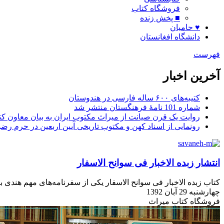
فروشگاه کتاب
■ پخش زنده
♥ حامیان
دانشگاه افغانستان
فهرست
آخرین اخبار
کتیبه‌های ۶۰۰ ساله فارسی در هندوستان
شماره 101 نامۀ فرهنگستان منتشر شد
روایت یک قرن صیانت از میراث مکتوب ایران به بیان معاون کتا
رونمایی از اسناد کهن و مکتوب تاریخی آیین اربعین در حرم رض
انتشار زبده الاخبار فی سوانح الاسفار
کتاب زبده الاخبار فی سوانح الاسفار یکی از سفرنامه‌های مهم هند
چهارشنبه 29 آبان 1392
فروشگاه کتاب میراث