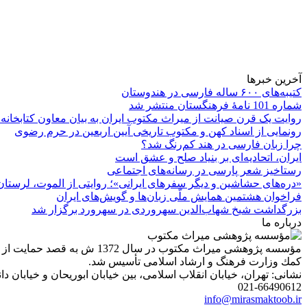
آخرین خبرها
کتیبه‌های ۶۰۰ ساله فارسی در هندوستان
شماره 101 نامۀ فرهنگستان منتشر شد
روایت یک قرن صیانت از میراث مکتوب ایران به بیان معاون کتابخانه
رونمایی از اسناد کهن و مکتوب تاریخی آیین اربعین در حرم رضوی
چرا زبان فارسی در هند کم‌رنگ شد؟
ایران، اتحادیه‌ای بر بنیاد صلح و عشق است
رستاخیز شعر پارسی در رسانه‌های اجتماعی
«دره‌های حشاشین و دیگر سفرهای ایرانی»؛ روایتی از الموت، لرستان 
فراخوان هشتمین همایش ملّی زبان‌ها و گویش‌های ایران
بزرگداشت شیخ شهاب‌الدین سهروردی در سهرورد برگزار شد
درباره ما
مؤسسه پژوهشی میراث مكتوب 
كمك وزارت فرهنگ و ارشاد اسلامی تأسیس شد.
نشانی: تهران، خیابان انقلاب اسلامی، بین خیابان ابوریحان و خیابان دانشگاه، شمارۀ 1182 (ساختمان
021-66490612
info@mirasmaktoob.ir