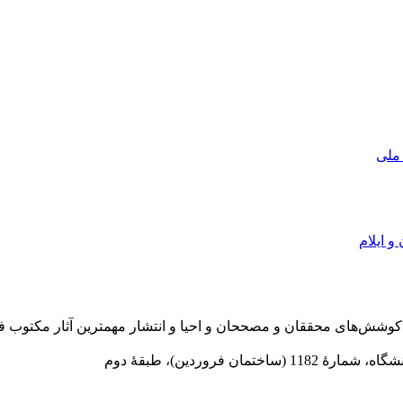
 ملی
و ایلام
در سال 1372 ش به قصد حمایت از كوشش‌های محققان و مصححان و احیا و انتشار مهمترین
 فروردین)، طبقۀ دوم