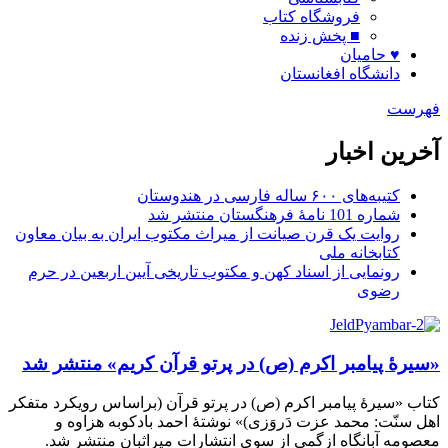
فروشگاه کتاب
■ پخش زنده
♥ حامیان
دانشگاه افغانستان
فهرست
آخرین اخبار
کتیبه‌های ۶۰۰ ساله فارسی در هندوستان
شماره 101 نامۀ فرهنگستان منتشر شد
روایت یک قرن صیانت از میراث مکتوب ایران به بیان معاون
کتابخانه ملی
رونمایی از اسناد کهن و مکتوب تاریخی آیین اربعین در حرم
رضوی
«سیرۀ پیامبر اکرم (ص) در پرتو قرآن کریم» منتشر شد
کتاب «سیرۀ پیامبر اکرم (ص) در پرتو قرآن (براساس رویکرد متفکر
اهل سنّت: محمد عزت دَروَزی)» نوشتۀ احمد بادکوبه هزاوه و
معصومه آبانگاه ازگمی از سوی انتشارات میراثبان منتشر شد.