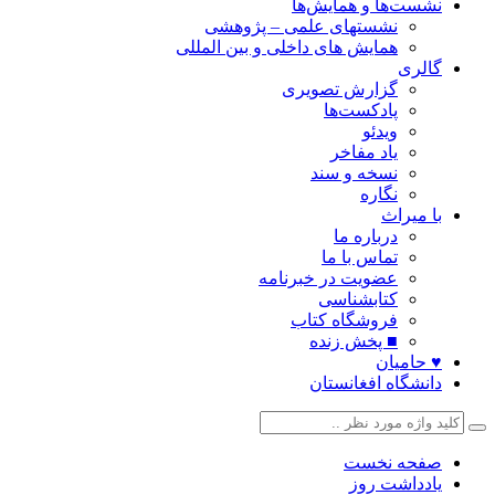
نشست‌ها و همایش‌ها
نشستهای علمی – پژوهشی
همایش های داخلی و بین المللی
گالری
گزارش تصویری
پادکست‌ها
ویدئو
یاد مفاخر
نسخه و سند
نگاره
با میراث
درباره ما
تماس با ما
عضویت در خبرنامه
کتابشناسی
فروشگاه کتاب
■ پخش زنده
♥ حامیان
دانشگاه افغانستان
صفحه نخست
یادداشت روز