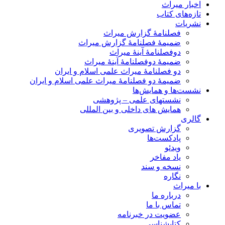
اخبار میراث
تازه‌های کتاب
نشریات
فصلنامۀ گزارش میراث
ضمیمۀ فصلنامۀ گزارش میراث
دوفصلنامۀ آینۀ میراث
ضمیمۀ دوفصلنامۀ آینۀ میراث
دو فصلنامۀ میراث علمی اسلام و ایران
ضمیمۀ دو فصلنامۀ میراث علمی اسلام و ایران
نشست‌ها و همایش‌ها
نشستهای علمی – پژوهشی
همایش های داخلی و بین المللی
گالری
گزارش تصویری
پادکست‌ها
ویدئو
یاد مفاخر
نسخه و سند
نگاره
با میراث
درباره ما
تماس با ما
عضویت در خبرنامه
کتابشناسی