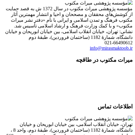
مؤسسه پژوهشی میراث مكتوب در سال 1372 ش به قصد حمایت
از كوشش‌های محققان و مصححان و احیا و انتشار مهمترین آثار
مكتوب فرهنگ و تمدن اسلامی و ایرانی با نام «دفتر نشر میراث
مكتوب» و با كمك وزارت فرهنگ و ارشاد اسلامی تأسیس شد.
نشانی: تهران، خیابان انقلاب اسلامی، بین خیابان ابوریحان و خیابان
دانشگاه، شمارۀ 1182 (ساختمان فروردین)، طبقۀ دوم
021-66490612
info@mirasmaktoob.ir
میرات مکتوب در طاقچه
اطلاعات تماس
تهران، خیابان انقلاب اسلامی، بین خیابان ابوریحان و خیابان
دانشگاه، شمارۀ 1182 (ساختمان فروردین)، طبقۀ دوم، واحد 8 ،