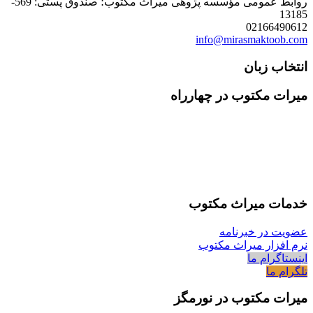
روابط عمومی مؤسسه پژوهی میراث مکتوب؛ صندوق پستی: 569-
13185
02166490612
info@mirasmaktoob.com
انتخاب زبان
میرات مکتوب در چهارراه
خدمات میراث مکتوب
عضویت در خبرنامه
نرم افزار میراث مکتوب
اینستاگرام ما
تلگرام ما
میرات مکتوب در نورمگز