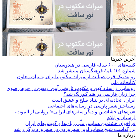
آخرین خبرها
کتیبه‌های ۶۰۰ ساله فارسی در هندوستان
شماره 101 نامۀ فرهنگستان منتشر شد
روایت یک قرن صیانت از میراث مکتوب ایران به بیان معاون
کتابخانه ملی
رونمایی از اسناد کهن و مکتوب تاریخی آیین اربعین در حرم رضوی
چرا زبان فارسی در هند کم‌رنگ شد؟
ایران، اتحادیه‌ای بر بنیاد صلح و عشق است
رستاخیز شعر پارسی در رسانه‌های اجتماعی
«دره‌های حشاشین و دیگر سفرهای ایرانی»؛ روایتی از الموت،
لرستان و ایلام
فراخوان هشتمین همایش ملّی زبان‌ها و گویش‌های ایران
بزرگداشت شیخ شهاب‌الدین سهروردی در سهرورد برگزار شد
درباره ما