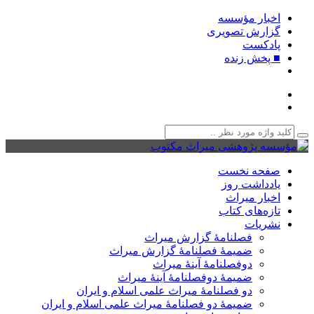
اخبار مؤسسه
گزارش تصویری
پادکست‌
■ پخش زنده
صفحه نخست
یادداشت روز
اخبار میراث
تازه‌های کتاب
نشریات
فصلنامۀ گزارش میراث
ضمیمۀ فصلنامۀ گزارش میراث
دوفصلنامۀ آینۀ میراث
ضمیمۀ دوفصلنامۀ آینۀ میراث
دو فصلنامۀ میراث علمی اسلام و ایران
ضمیمۀ دو فصلنامۀ میراث علمی اسلام و ایران