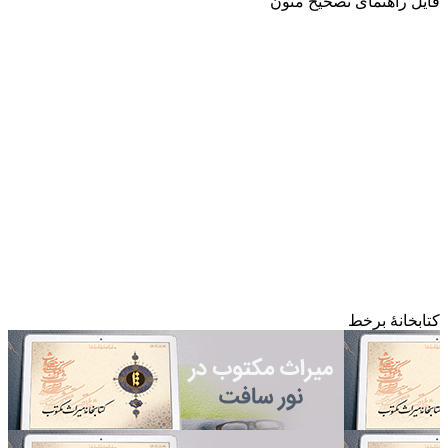
فایل راهنمای تصحیح متون
کتابخانۀ برخط