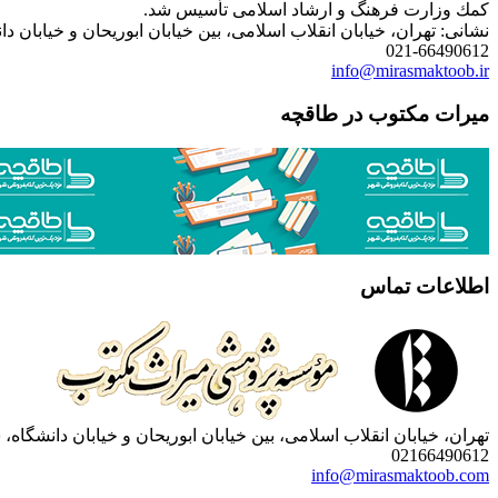
كمك وزارت فرهنگ و ارشاد اسلامی تأسیس شد.
نشانی: تهران، خیابان انقلاب اسلامی، بین خیابان ابوریحان و خیابان دانشگاه، شمارۀ 1182 (ساختمان
021-66490612
info@mirasmaktoob.ir
میرات مکتوب در طاقچه
اطلاعات تماس
تهران، خیابان انقلاب اسلامی، بین خیابان ابوریحان و خیابان دانشگاه، شمارۀ 1182 (ساختمان فروردین)، طبقۀ دوم، واحد 8 ، روابط عمومی مؤسسه پژوهی میراث مکتوب؛ صندوق
02166490612
info@mirasmaktoob.com