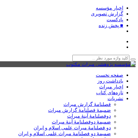
اخبار مؤسسه
گزارش تصویری
پادکست‌
■ پخش زنده
صفحه نخست
یادداشت روز
اخبار میراث
تازه‌های کتاب
نشریات
فصلنامۀ گزارش میراث
ضمیمۀ فصلنامۀ گزارش میراث
دوفصلنامۀ آینۀ میراث
ضمیمۀ دوفصلنامۀ آینۀ میراث
دو فصلنامۀ میراث علمی اسلام و ایران
ضمیمۀ دو فصلنامۀ میراث علمی اسلام و ایران