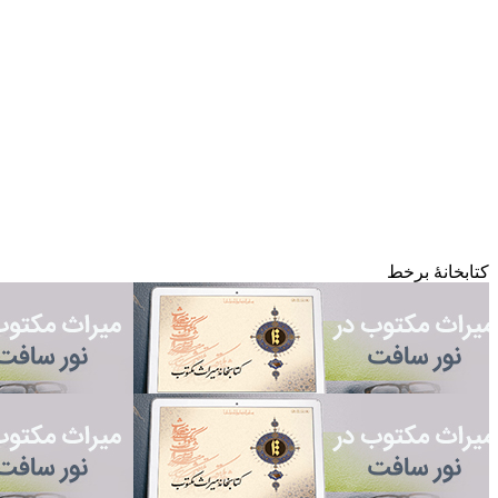
کتابخانۀ برخط