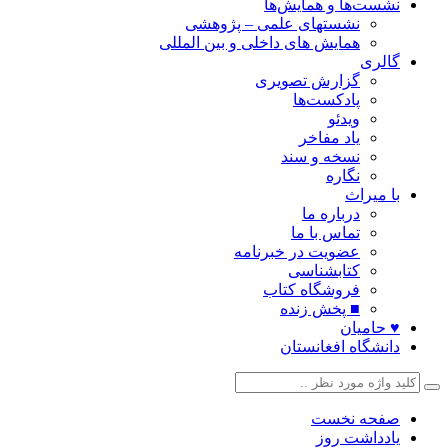
نشست‌ها و همایش‌ها
نشستهای علمی – پژوهشی
همایش های داخلی و بین المللی
گالری
گزارش تصویری
پادکست‌ها
ویدئو
یاد مفاخر
نسخه و سند
نگاره
با میراث
درباره ما
تماس با ما
عضویت در خبرنامه
کتابشناسی
فروشگاه کتاب
■ پخش زنده
♥ حامیان
دانشگاه افغانستان
صفحه نخست
یادداشت روز