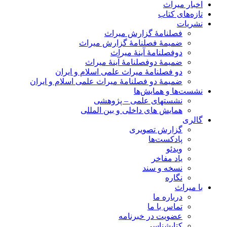
اخبار میراث
تازه‌های کتاب
نشریات
فصلنامۀ گزارش میراث
ضمیمۀ فصلنامۀ گزارش میراث
دوفصلنامۀ آینۀ میراث
ضمیمۀ دوفصلنامۀ آینۀ میراث
دو فصلنامۀ میراث علمی اسلام و ایران
ضمیمۀ دو فصلنامۀ میراث علمی اسلام و ایران
نشست‌ها و همایش‌ها
نشستهای علمی – پژوهشی
همایش های داخلی و بین المللی
گالری
گزارش تصویری
پادکست‌ها
ویدئو
یاد مفاخر
نسخه و سند
نگاره
با میراث
درباره ما
تماس با ما
عضویت در خبرنامه
کتابشناسی