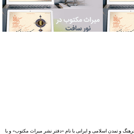
 آثار مكتوب فرهنگ و تمدن اسلامی و ایرانی با نام «دفتر نشر میراث مكتوب» و با