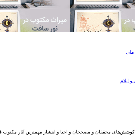
 ملی
و ایلام
در سال 1372 ش به قصد حمایت از كوشش‌های محققان و مصححان و احیا و انتشار مهمترین