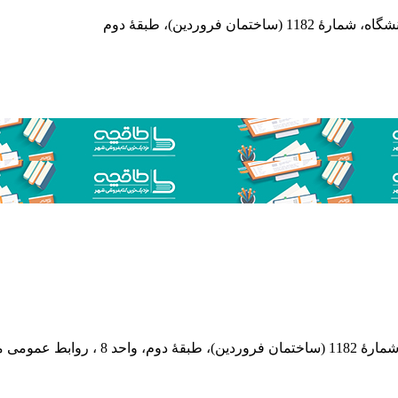
 فروردین)، طبقۀ دوم
 پستی: 569-13185