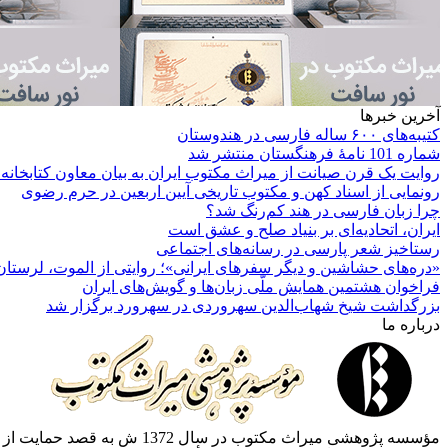
آخرین خبرها
کتیبه‌های ۶۰۰ ساله فارسی در هندوستان
شماره 101 نامۀ فرهنگستان منتشر شد
روایت یک قرن صیانت از میراث مکتوب ایران به بیان معاون کتابخانه
رونمایی از اسناد کهن و مکتوب تاریخی آیین اربعین در حرم رضوی
چرا زبان فارسی در هند کم‌رنگ شد؟
ایران، اتحادیه‌ای بر بنیاد صلح و عشق است
رستاخیز شعر پارسی در رسانه‌های اجتماعی
«دره‌های حشاشین و دیگر سفرهای ایرانی»؛ روایتی از الموت، لرستان 
فراخوان هشتمین همایش ملّی زبان‌ها و گویش‌های ایران
بزرگداشت شیخ شهاب‌الدین سهروردی در سهرورد برگزار شد
درباره ما
مؤسسه پژوهشی میراث مكتوب 