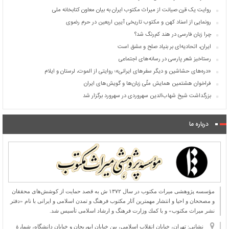
روایت یک قرن صیانت از میراث مکتوب ایران به بیان معاون کتابخانه ملی
رونمایی از اسناد کهن و مکتوب تاریخی آیین اربعین در حرم رضوی
چرا زبان فارسی در هند کم‌رنگ شد؟
ایران، اتحادیه‌ای بر بنیاد صلح و عشق است
رستاخیز شعر پارسی در رسانه‌های اجتماعی
«دره‌های حشاشین و دیگر سفرهای ایرانی»؛ روایتی از الموت، لرستان و ایلام
فراخوان هشتمین همایش ملّی زبان‌ها و گویش‌های ایران
بزرگداشت شیخ شهاب‌الدین سهروردی در سهرورد برگزار شد
درباره ما
مؤسسه پژوهشی میراث مكتوب در سال ۱۳۷۲ ش به قصد حمایت از كوشش‌های محققان
و مصححان و احیا و انتشار مهمترین آثار مكتوب فرهنگ و تمدن اسلامی و ایرانی با نام «دفتر
نشر میراث مكتوب» و با كمك وزارت فرهنگ و ارشاد اسلامی تأسیس شد.
نشانی: تهران، خیابان انقلاب اسلامی، بین خیابان ابوریحان و خیابان دانشگاه، شمارۀ