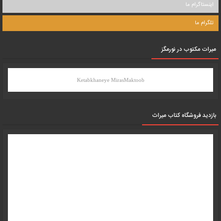
اینستاگرام ما
تلگرام ما
میرات مکتوب در نورمگز
Ketabkhaneye MirasMaktoob
بازدید فروشگاه کتاب میراث