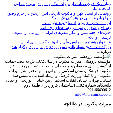
روایت یک قرن صیانت از میراث مکتوب ایران به بیان معاون
کتابخانه ملی
رونمایی از اسناد کهن و مکتوب تاریخی آیین اربعین در حرم رضوی
چرا زبان فارسی در هند کم‌رنگ شد؟
ایران، اتحادیه‌ای بر بنیاد صلح و عشق است
رستاخیز شعر پارسی در رسانه‌های اجتماعی
«دره‌های حشاشین و دیگر سفرهای ایرانی»؛ روایتی از الموت،
لرستان و ایلام
فراخوان هشتمین همایش ملّی زبان‌ها و گویش‌های ایران
بزرگداشت شیخ شهاب‌الدین سهروردی در سهرورد برگزار شد
درباره ما
مؤسسه پژوهشی میراث مكتوب در سال 1372 ش به قصد حمایت
از كوشش‌های محققان و مصححان و احیا و انتشار مهمترین آثار
مكتوب فرهنگ و تمدن اسلامی و ایرانی با نام «دفتر نشر میراث
مكتوب» و با كمك وزارت فرهنگ و ارشاد اسلامی تأسیس شد.
نشانی: تهران، خیابان انقلاب اسلامی، بین خیابان ابوریحان و خیابان
دانشگاه، شمارۀ 1182 (ساختمان فروردین)، طبقۀ دوم
021-66490612
info@mirasmaktoob.ir
میرات مکتوب در طاقچه