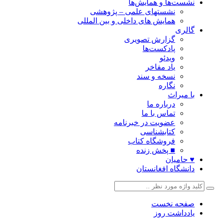
نشست‌ها و همایش‌ها
نشستهای علمی – پژوهشی
همایش های داخلی و بین المللی
گالری
گزارش تصویری
پادکست‌ها
ویدئو
یاد مفاخر
نسخه و سند
نگاره
با میراث
درباره ما
تماس با ما
عضویت در خبرنامه
کتابشناسی
فروشگاه کتاب
■ پخش زنده
♥ حامیان
دانشگاه افغانستان
صفحه نخست
یادداشت روز