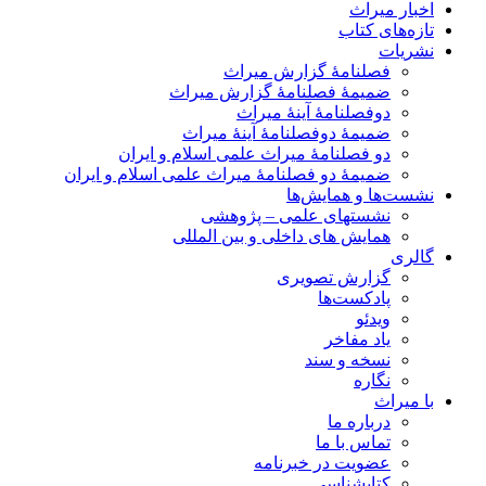
اخبار میراث
تازه‌های کتاب
نشریات
فصلنامۀ گزارش میراث
ضمیمۀ فصلنامۀ گزارش میراث
دوفصلنامۀ آینۀ میراث
ضمیمۀ دوفصلنامۀ آینۀ میراث
دو فصلنامۀ میراث علمی اسلام و ایران
ضمیمۀ دو فصلنامۀ میراث علمی اسلام و ایران
نشست‌ها و همایش‌ها
نشستهای علمی – پژوهشی
همایش های داخلی و بین المللی
گالری
گزارش تصویری
پادکست‌ها
ویدئو
یاد مفاخر
نسخه و سند
نگاره
با میراث
درباره ما
تماس با ما
عضویت در خبرنامه
کتابشناسی