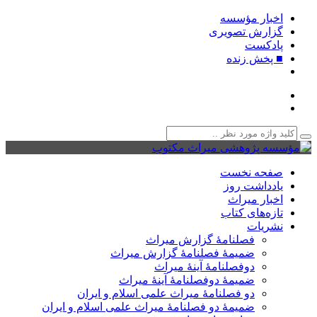
اخبار مؤسسه
گزارش تصویری
پادکست‌
■ پخش زنده
صفحه نخست
یادداشت روز
اخبار میراث
تازه‌های کتاب
نشریات
فصلنامۀ گزارش میراث
ضمیمۀ فصلنامۀ گزارش میراث
دوفصلنامۀ آینۀ میراث
ضمیمۀ دوفصلنامۀ آینۀ میراث
دو فصلنامۀ میراث علمی اسلام و ایران
ضمیمۀ دو فصلنامۀ میراث علمی اسلام و ایران