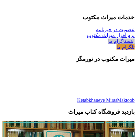
خدمات میراث مکتوب
عضویت در خبرنامه
نرم افزار میراث مکتوب
اینستاگرام ما
تلگرام ما
میرات مکتوب در نورمگز
Ketabkhaneye MirasMaktoob
بازدید فروشگاه کتاب میراث