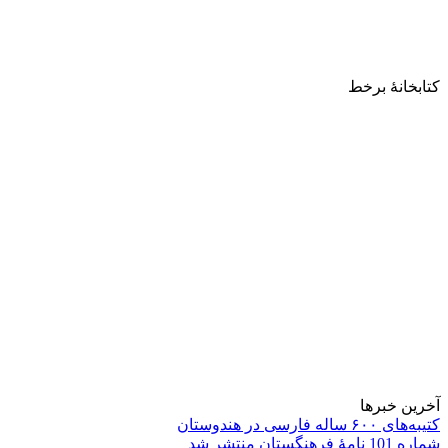
کتابخانۀ برخط
آخرین خبرها
کتیبه‌های ۶۰۰ ساله فارسی در هندوستان
شماره 101 نامۀ فرهنگستان منتشر شد