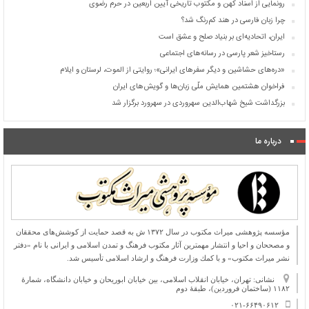
رونمایی از اسناد کهن و مکتوب تاریخی آیین اربعین در حرم رضوی
چرا زبان فارسی در هند کم‌رنگ شد؟
ایران، اتحادیه‌ای بر بنیاد صلح و عشق است
رستاخیز شعر پارسی در رسانه‌های اجتماعی
«دره‌های حشاشین و دیگر سفرهای ایرانی»؛ روایتی از الموت، لرستان و ایلام
فراخوان هشتمین همایش ملّی زبان‌ها و گویش‌های ایران
بزرگداشت شیخ شهاب‌الدین سهروردی در سهرورد برگزار شد
درباره ما
مؤسسه پژوهشی میراث مكتوب در سال ۱۳۷۲ ش به قصد حمایت از كوشش‌های محققان
و مصححان و احیا و انتشار مهمترین آثار مكتوب فرهنگ و تمدن اسلامی و ایرانی با نام «دفتر
نشر میراث مكتوب» و با كمك وزارت فرهنگ و ارشاد اسلامی تأسیس شد.
نشانی: تهران، خیابان انقلاب اسلامی، بین خیابان ابوریحان و خیابان دانشگاه، شمارۀ
۱۱۸۲ (ساختمان فروردین)، طبقۀ دوم
۰۲۱-۶۶۴۹۰۶۱۲