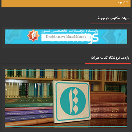
تلگرام ما
میرات مکتوب در نورمگز
Ketabkhaneye MirasMaktoob
بازدید فروشگاه کتاب میراث