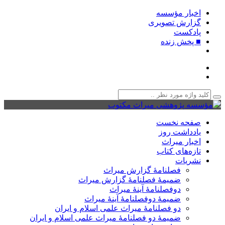
اخبار مؤسسه
گزارش تصویری
پادکست‌
■ پخش زنده
صفحه نخست
یادداشت روز
اخبار میراث
تازه‌های کتاب
نشریات
فصلنامۀ گزارش میراث
ضمیمۀ فصلنامۀ گزارش میراث
دوفصلنامۀ آینۀ میراث
ضمیمۀ دوفصلنامۀ آینۀ میراث
دو فصلنامۀ میراث علمی اسلام و ایران
ضمیمۀ دو فصلنامۀ میراث علمی اسلام و ایران