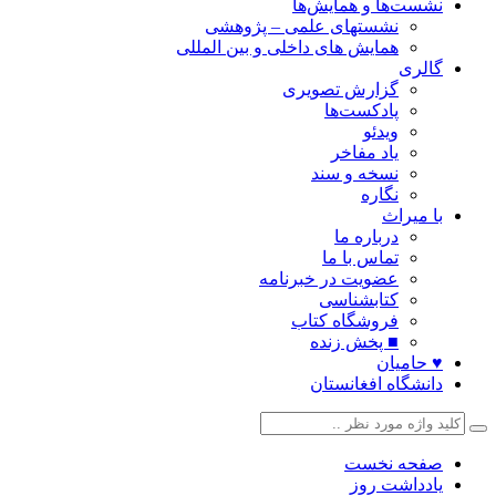
نشست‌ها و همایش‌ها
نشستهای علمی – پژوهشی
همایش های داخلی و بین المللی
گالری
گزارش تصویری
پادکست‌ها
ویدئو
یاد مفاخر
نسخه و سند
نگاره
با میراث
درباره ما
تماس با ما
عضویت در خبرنامه
کتابشناسی
فروشگاه کتاب
■ پخش زنده
♥ حامیان
دانشگاه افغانستان
صفحه نخست
یادداشت روز