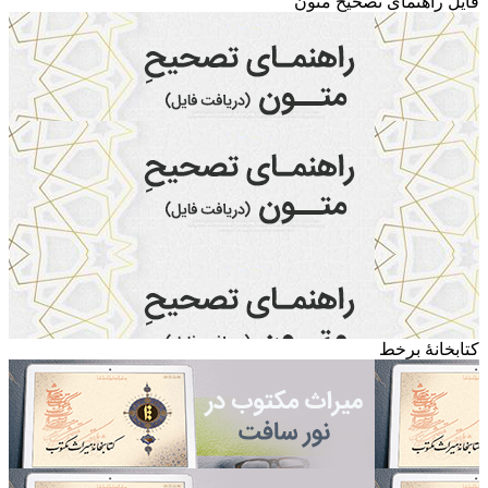
فایل راهنمای تصحیح متون
کتابخانۀ برخط