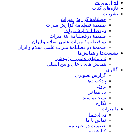
اخبار میراث
تازه‌های کتاب
نشریات
فصلنامۀ گزارش میراث
ضمیمۀ فصلنامۀ گزارش میراث
دوفصلنامۀ آینۀ میراث
ضمیمۀ دوفصلنامۀ آینۀ میراث
دو فصلنامۀ میراث علمی اسلام و ایران
ضمیمۀ دو فصلنامۀ میراث علمی اسلام و ایران
نشست‌ها و همایش‌ها
نشستهای علمی – پژوهشی
همایش های داخلی و بین المللی
گالری
گزارش تصویری
پادکست‌ها
ویدئو
یاد مفاخر
نسخه و سند
نگاره
با میراث
درباره ما
تماس با ما
عضویت در خبرنامه
کتابشناسی