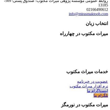
روابط عمومی مؤسسه پژوهی میراث مکتوب؛ صندوق پستی: 569-
13185
02166490612
info@mirasmaktoob.com
انتخاب زبان
میرات مکتوب در چهارراه
خدمات میراث مکتوب
عضویت در خبرنامه
نرم افزار میراث مکتوب
اینستاگرام ما
تلگرام ما
میرات مکتوب در نورمگز