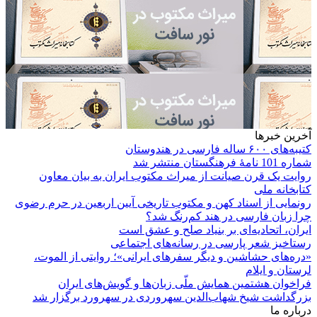
آخرین خبرها
کتیبه‌های ۶۰۰ ساله فارسی در هندوستان
شماره 101 نامۀ فرهنگستان منتشر شد
روایت یک قرن صیانت از میراث مکتوب ایران به بیان معاون
کتابخانه ملی
رونمایی از اسناد کهن و مکتوب تاریخی آیین اربعین در حرم رضوی
چرا زبان فارسی در هند کم‌رنگ شد؟
ایران، اتحادیه‌ای بر بنیاد صلح و عشق است
رستاخیز شعر پارسی در رسانه‌های اجتماعی
«دره‌های حشاشین و دیگر سفرهای ایرانی»؛ روایتی از الموت،
لرستان و ایلام
فراخوان هشتمین همایش ملّی زبان‌ها و گویش‌های ایران
بزرگداشت شیخ شهاب‌الدین سهروردی در سهرورد برگزار شد
درباره ما