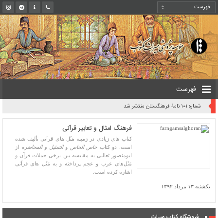
فهرست
شماره ۱۰۱ نامۀ فرهنگستان منتشر شد
فرهنگ امثال و تعابیر قرآنی
کتاب ‌های زیادی در زمینه‌‌ مَثَل ‌های قرآنی تألیف شده‌
است. دو کتاب
خاص الخاص
و
التمثیل و المحاضره
از
ابومنصور ثعالبی به مقایسه بین برخی جملات قرآن و
مَثَل‌های عرب و عجم پرداخته و به مَثَل ‌های قرآنی
اشاره کرده است.
یکشنبه ۱۳ مرداد ۱۳۹۲
فروشگاه کتاب میراث