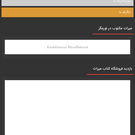
اینستاگرام ما
تلگرام ما
میرات مکتوب در نورمگز
Ketabkhaneye MirasMaktoob
بازدید فروشگاه کتاب میراث