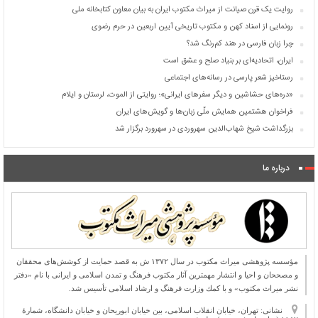
روایت یک قرن صیانت از میراث مکتوب ایران به بیان معاون کتابخانه ملی
رونمایی از اسناد کهن و مکتوب تاریخی آیین اربعین در حرم رضوی
چرا زبان فارسی در هند کم‌رنگ شد؟
ایران، اتحادیه‌ای بر بنیاد صلح و عشق است
رستاخیز شعر پارسی در رسانه‌های اجتماعی
«دره‌های حشاشین و دیگر سفرهای ایرانی»؛ روایتی از الموت، لرستان و ایلام
فراخوان هشتمین همایش ملّی زبان‌ها و گویش‌های ایران
بزرگداشت شیخ شهاب‌الدین سهروردی در سهرورد برگزار شد
درباره ما
مؤسسه پژوهشی میراث مكتوب در سال ۱۳۷۲ ش به قصد حمایت از كوشش‌های محققان
و مصححان و احیا و انتشار مهمترین آثار مكتوب فرهنگ و تمدن اسلامی و ایرانی با نام «دفتر
نشر میراث مكتوب» و با كمك وزارت فرهنگ و ارشاد اسلامی تأسیس شد.
نشانی: تهران، خیابان انقلاب اسلامی، بین خیابان ابوریحان و خیابان دانشگاه، شمارۀ