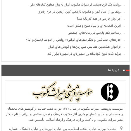
روایت یک قرن صیانت از میراث مکتوب ایران به بیان معاون کتابخانه ملی
رونمایی از اسناد کهن و مکتوب تاریخی آیین اربعین در حرم رضوی
چرا زبان فارسی در هند کم‌رنگ شد؟
ایران، اتحادیه‌ای بر بنیاد صلح و عشق است
رستاخیز شعر پارسی در رسانه‌های اجتماعی
«دره‌های حشاشین و دیگر سفرهای ایرانی»؛ روایتی از الموت، لرستان و ایلام
فراخوان هشتمین همایش ملّی زبان‌ها و گویش‌های ایران
بزرگداشت شیخ شهاب‌الدین سهروردی در سهرورد برگزار شد
درباره ما
مؤسسه پژوهشی میراث مكتوب در سال ۱۳۷۲ ش به قصد حمایت از كوشش‌های محققان
و مصححان و احیا و انتشار مهمترین آثار مكتوب فرهنگ و تمدن اسلامی و ایرانی با نام «دفتر
نشر میراث مكتوب» و با كمك وزارت فرهنگ و ارشاد اسلامی تأسیس شد.
نشانی: تهران، خیابان انقلاب اسلامی، بین خیابان ابوریحان و خیابان دانشگاه، شمارۀ