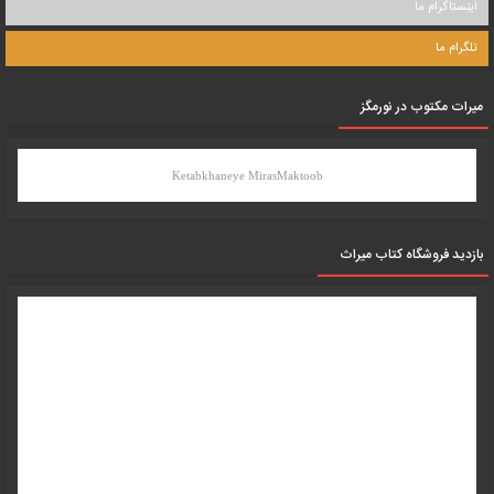
اینستاگرام ما
تلگرام ما
میرات مکتوب در نورمگز
Ketabkhaneye MirasMaktoob
بازدید فروشگاه کتاب میراث