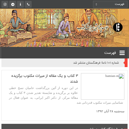
فهرست
شماره ۱۰۱ نامۀ فرهنگستان منتشر شد
۳ کتاب و یک مقاله از میراث مکتوب برگزیده
شدند
در این دوره از آئین بزرگداشت حامیان نسخ خطی
علاوه بر برگزیده و شایستۀ تقدیر شدن ۳ کتاب و یک
مقالۀ مرکز، از دکتر اکبر ایرانی، به عنوان فعال در
شناسایی میراث مکتوب قدردانی شد
سه‌شنبه ۲۸ آبان ۱۳۹۲