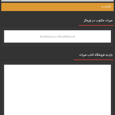
تلگرام ما
میرات مکتوب در نورمگز
Ketabkhaneye MirasMaktoob
بازدید فروشگاه کتاب میراث