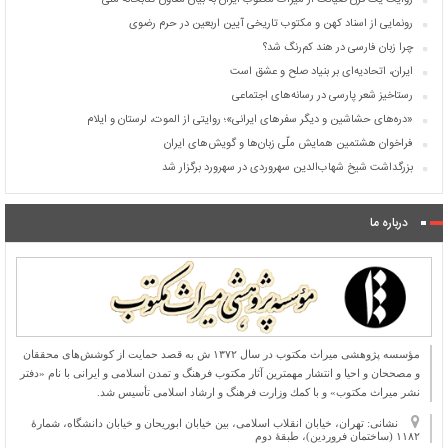
روایت یک قرن صیانت از میراث مکتوب ایران به بیان معاون کتابخانه ملی
رونمایی از اسناد کهن و مکتوب تاریخی آیین اربعین در حرم رضوی
چرا زبان فارسی در هند کم‌رنگ شد؟
ایران، اتحادیه‌ای بر بنیاد صلح و عشق است
رستاخیز شعر پارسی در رسانه‌های اجتماعی
«دره‌های حشاشین و دیگر سفرهای ایرانی»؛ روایتی از الموت، لرستان و ایلام
فراخوان هشتمین همایش ملّی زبان‌ها و گویش‌های ایران
بزرگداشت شیخ شهاب‌الدین سهروردی در سهرورد برگزار شد
درباره ما
مؤسسه پژوهشی میراث مكتوب در سال ۱۳۷۲ ش به قصد حمایت از كوشش‌های محققان
و مصححان و احیا و انتشار مهمترین آثار مكتوب فرهنگ و تمدن اسلامی و ایرانی با نام «دفتر
نشر میراث مكتوب» و با كمك وزارت فرهنگ و ارشاد اسلامی تأسیس شد.
نشانی: تهران، خیابان انقلاب اسلامی، بین خیابان ابوریحان و خیابان دانشگاه، شمارۀ
۱۱۸۲ (ساختمان فروردین)، طبقۀ دوم