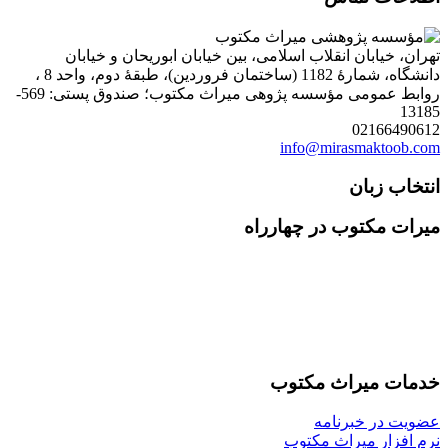
تهران، خیابان انقلاب اسلامی، بین خیابان ابوریحان و خیابان
دانشگاه، شمارۀ 1182 (ساختمان فروردین)، طبقۀ دوم، واحد 8 ،
روابط عمومی مؤسسه پژوهی میراث مکتوب؛ صندوق پستی: 569-
13185
02166490612
info@mirasmaktoob.com
انتخاب زبان
میرات مکتوب در چهارراه
خدمات میراث مکتوب
عضویت در خبرنامه
نرم افزار میراث مکتوب