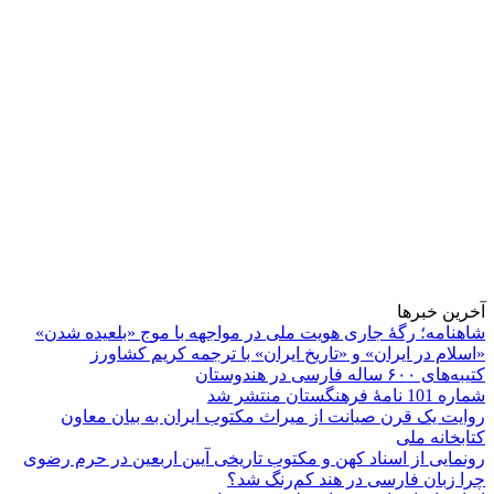
آخرین خبرها
شاهنامه؛ رگۀ جاری هویت ملی در مواجهه با موج «بلعیده شدن»
«اسلام در ایران» و «تاریخ ایران» با ترجمه کریم کشاورز
کتیبه‌های ۶۰۰ ساله فارسی در هندوستان
شماره 101 نامۀ فرهنگستان منتشر شد
روایت یک قرن صیانت از میراث مکتوب ایران به بیان معاون
کتابخانه ملی
رونمایی از اسناد کهن و مکتوب تاریخی آیین اربعین در حرم رضوی
چرا زبان فارسی در هند کم‌رنگ شد؟