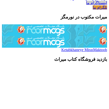
اینستاگرام ما
تلگرام ما
میرات مکتوب در نورمگز
Ketabkhaneye MirasMaktoob
بازدید فروشگاه کتاب میراث