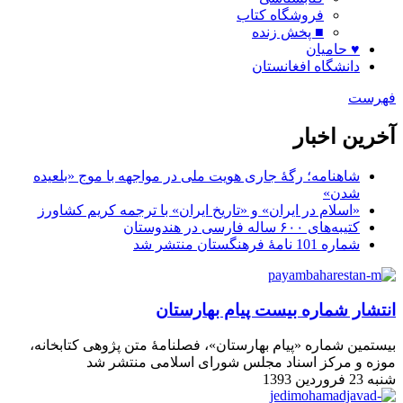
فروشگاه کتاب
■ پخش زنده
♥ حامیان
دانشگاه افغانستان
فهرست
آخرین اخبار
شاهنامه؛ رگۀ جاری هویت ملی در مواجهه با موج «بلعیده
شدن»
«اسلام در ایران» و «تاریخ ایران» با ترجمه کریم کشاورز
کتیبه‌های ۶۰۰ ساله فارسی در هندوستان
شماره 101 نامۀ فرهنگستان منتشر شد
انتشار شماره بیست پیام بهارستان
بیستمین شماره «پیام بهارستان»، فصلنامۀ متن پژوهی کتابخانه،
موزه و مرکز اسناد مجلس شورای اسلامی منتشر شد
شنبه 23 فروردین 1393