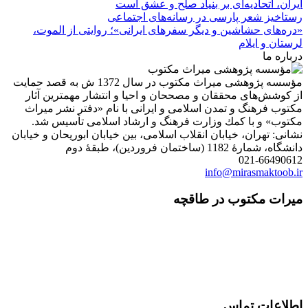
ایران، اتحادیه‌ای بر بنیاد صلح و عشق است
رستاخیز شعر پارسی در رسانه‌های اجتماعی
«دره‌های حشاشین و دیگر سفرهای ایرانی»؛ روایتی از الموت،
لرستان و ایلام
درباره ما
مؤسسه پژوهشی میراث مكتوب در سال 1372 ش به قصد حمایت
از كوشش‌های محققان و مصححان و احیا و انتشار مهمترین آثار
مكتوب فرهنگ و تمدن اسلامی و ایرانی با نام «دفتر نشر میراث
مكتوب» و با كمك وزارت فرهنگ و ارشاد اسلامی تأسیس شد.
نشانی: تهران، خیابان انقلاب اسلامی، بین خیابان ابوریحان و خیابان
دانشگاه، شمارۀ 1182 (ساختمان فروردین)، طبقۀ دوم
021-66490612
info@mirasmaktoob.ir
میرات مکتوب در طاقچه
اطلاعات تماس