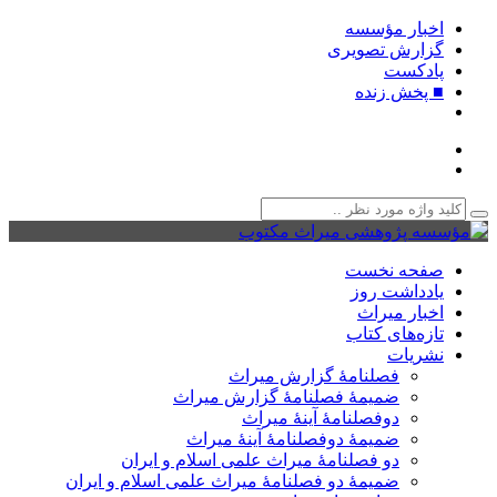
اخبار مؤسسه
گزارش تصویری
پادکست‌
■ پخش زنده
صفحه نخست
یادداشت روز
اخبار میراث
تازه‌های کتاب
نشریات
فصلنامۀ گزارش میراث
ضمیمۀ فصلنامۀ گزارش میراث
دوفصلنامۀ آینۀ میراث
ضمیمۀ دوفصلنامۀ آینۀ میراث
دو فصلنامۀ میراث علمی اسلام و ایران
ضمیمۀ دو فصلنامۀ میراث علمی اسلام و ایران