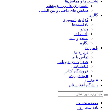
نشست‌ها و همایش‌ها
نشستهای علمی – پژوهشی
همایش های داخلی و بین المللی
گالری
گزارش تصویری
پادکست‌ها
ویدئو
یاد مفاخر
نسخه و سند
نگاره
با میراث
درباره ما
تماس با ما
عضویت در خبرنامه
کتابشناسی
فروشگاه کتاب
■ پخش زنده
♥ حامیان
دانشگاه افغانستان
صفحه نخست
یادداشت روز