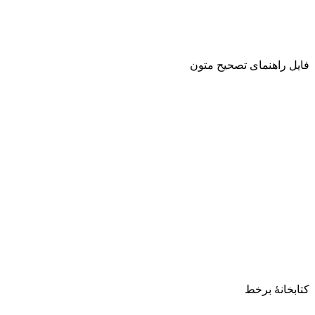
فایل راهنمای تصحیح متون
کتابخانۀ برخط