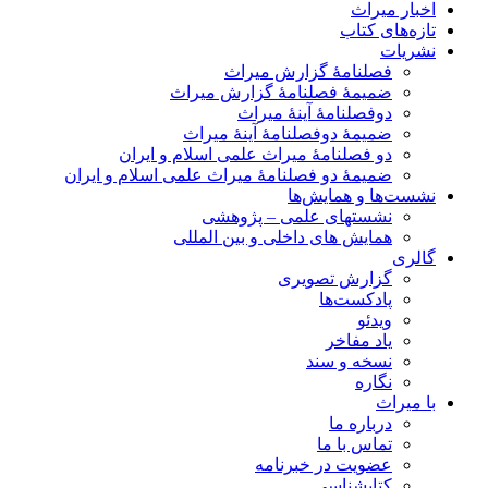
اخبار میراث
تازه‌های کتاب
نشریات
فصلنامۀ گزارش میراث
ضمیمۀ فصلنامۀ گزارش میراث
دوفصلنامۀ آینۀ میراث
ضمیمۀ دوفصلنامۀ آینۀ میراث
دو فصلنامۀ میراث علمی اسلام و ایران
ضمیمۀ دو فصلنامۀ میراث علمی اسلام و ایران
نشست‌ها و همایش‌ها
نشستهای علمی – پژوهشی
همایش های داخلی و بین المللی
گالری
گزارش تصویری
پادکست‌ها
ویدئو
یاد مفاخر
نسخه و سند
نگاره
با میراث
درباره ما
تماس با ما
عضویت در خبرنامه
کتابشناسی