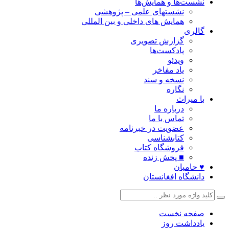
نشست‌ها و همایش‌ها
نشستهای علمی – پژوهشی
همایش های داخلی و بین المللی
گالری
گزارش تصویری
پادکست‌ها
ویدئو
یاد مفاخر
نسخه و سند
نگاره
با میراث
درباره ما
تماس با ما
عضویت در خبرنامه
کتابشناسی
فروشگاه کتاب
■ پخش زنده
♥ حامیان
دانشگاه افغانستان
صفحه نخست
یادداشت روز