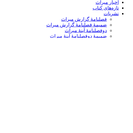
اخبار میراث
تازه‌های کتاب
نشریات
فصلنامۀ گزارش میراث
ضمیمۀ فصلنامۀ گزارش میراث
دوفصلنامۀ آینۀ میراث
ضمیمۀ دوفصلنامۀ آینۀ میراث
دو فصلنامۀ میراث علمی اسلام و ایران
ضمیمۀ دو فصلنامۀ میراث علمی اسلام و ایران
نشست‌ها و همایش‌ها
نشستهای علمی – پژوهشی
همایش های داخلی و بین المللی
گالری
گزارش تصویری
پادکست‌ها
ویدئو
یاد مفاخر
نسخه و سند
نگاره
با میراث
درباره ما
تماس با ما
عضویت در خبرنامه
کتابشناسی