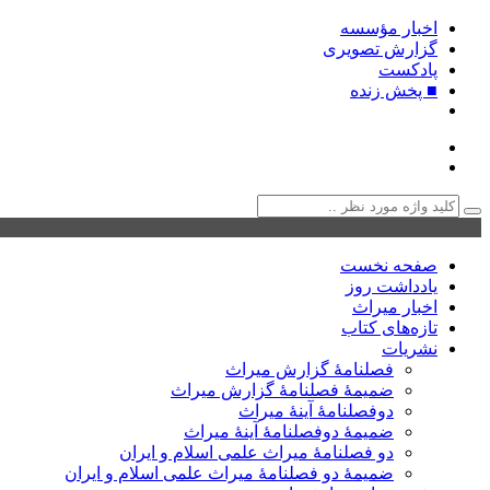
اخبار مؤسسه
گزارش تصویری
پادکست‌
■ پخش زنده
صفحه نخست
یادداشت روز
اخبار میراث
تازه‌های کتاب
نشریات
فصلنامۀ گزارش میراث
ضمیمۀ فصلنامۀ گزارش میراث
دوفصلنامۀ آینۀ میراث
ضمیمۀ دوفصلنامۀ آینۀ میراث
دو فصلنامۀ میراث علمی اسلام و ایران
ضمیمۀ دو فصلنامۀ میراث علمی اسلام و ایران