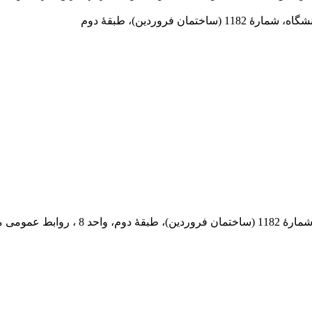
 فروردین)، طبقۀ دوم
 پستی: 569-13185