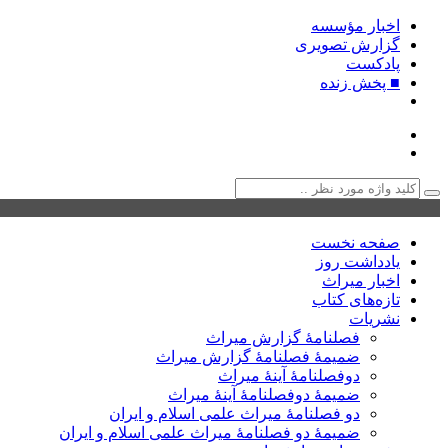
اخبار مؤسسه
گزارش تصویری
پادکست‌
■ پخش زنده
صفحه نخست
یادداشت روز
اخبار میراث
تازه‌های کتاب
نشریات
فصلنامۀ گزارش میراث
ضمیمۀ فصلنامۀ گزارش میراث
دوفصلنامۀ آینۀ میراث
ضمیمۀ دوفصلنامۀ آینۀ میراث
دو فصلنامۀ میراث علمی اسلام و ایران
ضمیمۀ دو فصلنامۀ میراث علمی اسلام و ایران