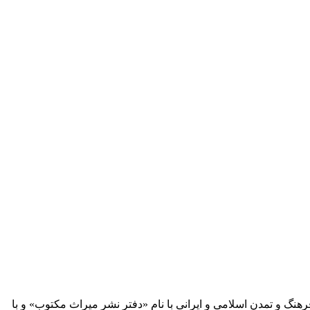
 آثار مكتوب فرهنگ و تمدن اسلامی و ایرانی با نام «دفتر نشر میراث مكتوب» و با