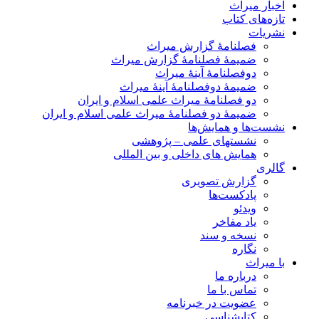
اخبار میراث
تازه‌های کتاب
نشریات
فصلنامۀ گزارش میراث
ضمیمۀ فصلنامۀ گزارش میراث
دوفصلنامۀ آینۀ میراث
ضمیمۀ دوفصلنامۀ آینۀ میراث
دو فصلنامۀ میراث علمی اسلام و ایران
ضمیمۀ دو فصلنامۀ میراث علمی اسلام و ایران
نشست‌ها و همایش‌ها
نشستهای علمی – پژوهشی
همایش های داخلی و بین المللی
گالری
گزارش تصویری
پادکست‌ها
ویدئو
یاد مفاخر
نسخه و سند
نگاره
با میراث
درباره ما
تماس با ما
عضویت در خبرنامه
کتابشناسی