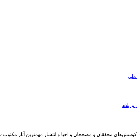
 ملی
و ایلام
در سال 1372 ش به قصد حمایت از كوشش‌های محققان و مصححان و احیا و انتشار مهمترین