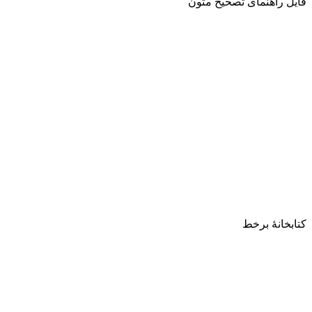
فایل راهنمای تصحیح متون
کتابخانۀ برخط