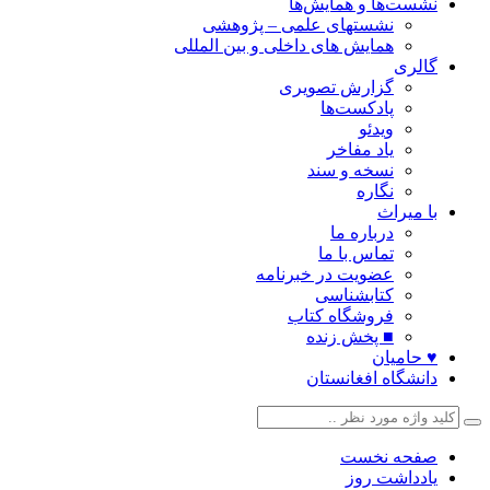
نشست‌ها و همایش‌ها
نشستهای علمی – پژوهشی
همایش های داخلی و بین المللی
گالری
گزارش تصویری
پادکست‌ها
ویدئو
یاد مفاخر
نسخه و سند
نگاره
با میراث
درباره ما
تماس با ما
عضویت در خبرنامه
کتابشناسی
فروشگاه کتاب
■ پخش زنده
♥ حامیان
دانشگاه افغانستان
صفحه نخست
یادداشت روز