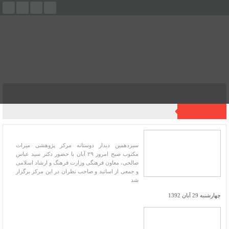
فهرست
آخرین اخبار
کار اهل فرهنگ را باید اهل فرهنگ پیش ببرند
سیزدهمین دیدار دوستانه مرکز پژوهشی میراث
مکتوب صبح امروز ۲۹ آبان با حضور دکتر سید عباس
صالحی، معاون فرهنگی وزارت فرهنگ و ارشاد اسلامی
و جمعی از اساتید و صاحب نظران در این مرکز برگزار
شد
چهارشنبه 29 آبان 1392
پرفروش‌ترین آثار میراث مکتوب در نمایشگاه
کتاب