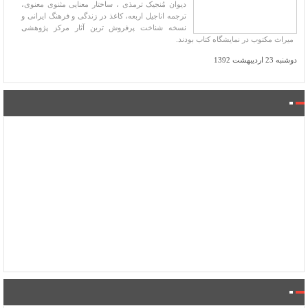
دیوان مُنجیک ترمذی ، ساختار معنایی مثنوی معنوی،
ترجمه اناجیل اربعه، کاغذ در زندگی و فرهنگ ایرانی و
نسخه شناخت پرفروش ترین آثار مرکز پژوهشی
میراث مکتوب در نمایشگاه کتاب بودند.
دوشنبه 23 اردیبهشت 1392
فروشگاه کتاب میراث
فایل راهنمای تصحیح متون