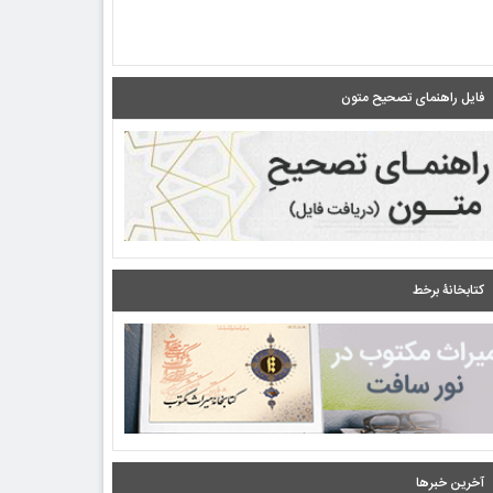
فایل راهنمای تصحیح متون
کتابخانۀ برخط
آخرین خبرها