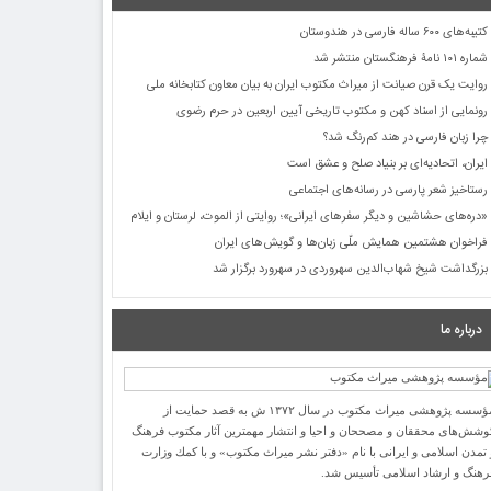
کتیبه‌های ۶۰۰ ساله فارسی در هندوستان
شماره ۱۰۱ نامۀ فرهنگستان منتشر شد
روایت یک قرن صیانت از میراث مکتوب ایران به بیان معاون کتابخانه ملی
رونمایی از اسناد کهن و مکتوب تاریخی آیین اربعین در حرم رضوی
چرا زبان فارسی در هند کم‌رنگ شد؟
ایران، اتحادیه‌ای بر بنیاد صلح و عشق است
رستاخیز شعر پارسی در رسانه‌های اجتماعی
«دره‌های حشاشین و دیگر سفرهای ایرانی»؛ روایتی از الموت، لرستان و ایلام
فراخوان هشتمین همایش ملّی زبان‌ها و گویش‌های ایران
بزرگداشت شیخ شهاب‌الدین سهروردی در سهرورد برگزار شد
درباره ما
مؤسسه پژوهشی میراث مكتوب در سال ۱۳۷۲ ش به قصد حمایت از
وشش‌های محققان و مصححان و احیا و انتشار مهمترین آثار مكتوب فرهنگ
 تمدن اسلامی و ایرانی با نام «دفتر نشر میراث مكتوب» و با كمك وزارت
رهنگ و ارشاد اسلامی تأسیس شد.