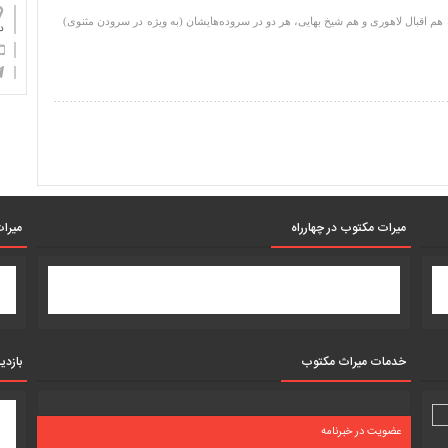
م اقبال لاهوری و هم شیخ بهایی، هر دو در سروده‌هایشان (به ویژه در سرودن مثنوی)
دان
میرات مکتوب در چهارراه
میرات
خدمات میراث مکتوب
بازدی
عضویت در خبرنامه