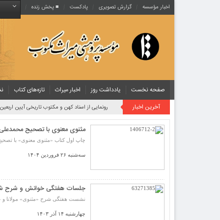
اخبار مؤسسه
گزارش تصویری
پادکست‌
■ پخش زنده
صفحه نخست
یادداشت روز
اخبار میراث
تازه‌های کتاب
نش
آخرین اخبار
رونمایی از اسناد کهن و مکتوب تاریخی آیین اربعی
مثنوی معنوی با تصحیح محمدعلی 
چاپ اول کتاب «مثنوی معنوی» با تصحی
سه‌شنبه ۲۶ فروردین ۱۴۰۴
جلسات هفتگی خوانش و شرح شاهن
نشست هفتگی شرح «مثنوی» مولانا و «شا
چهارشنبه ۱۴ آذر ۱۴۰۳