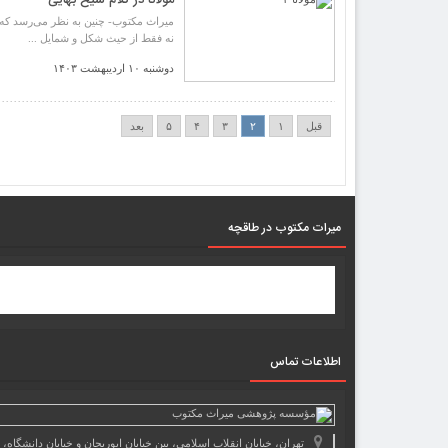
مولانا در کلام شیخ بهایی
میراث مکتوب- چنین به نظر می‌رسد که ه
نه فقط از حیث شکل و شمایل ...
دوشنبه ۱۰ اردیبهشت ۱۴۰۳
قبل
۱
۲
۳
۴
۵
بعد
میرات مکتوب در طاقچه
اطلاعات تماس
تهران، خیابان انقلاب اسلامی، بین خیابان ابوریحان و خیابان دانشگاه،