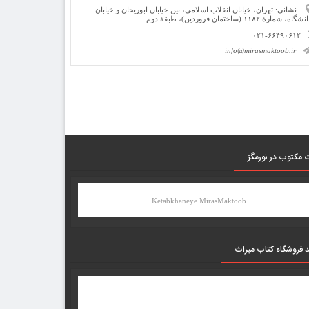
نشانی: تهران، خیابان انقلاب اسلامی، بین خیابان ابوریحان و خیابان
شگاه، شمارۀ ۱۱۸۲ (ساختمان فروردین)، طبقۀ دوم
۰۲۱-۶۶۴۹۰۶۱۲
info@mirasmaktoob.ir
 مکتوب در نورمگز
Ketabkhaneye MirasMaktoob
د فروشگاه کتاب میراث