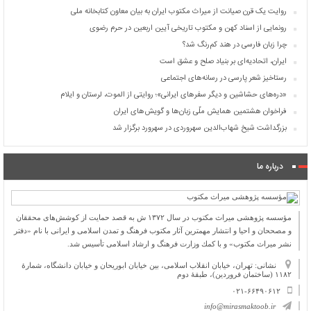
روایت یک قرن صیانت از میراث مکتوب ایران به بیان معاون کتابخانه ملی
رونمایی از اسناد کهن و مکتوب تاریخی آیین اربعین در حرم رضوی
چرا زبان فارسی در هند کم‌رنگ شد؟
ایران، اتحادیه‌ای بر بنیاد صلح و عشق است
رستاخیز شعر پارسی در رسانه‌های اجتماعی
«دره‌های حشاشین و دیگر سفرهای ایرانی»؛ روایتی از الموت، لرستان و ایلام
فراخوان هشتمین همایش ملّی زبان‌ها و گویش‌های ایران
بزرگداشت شیخ شهاب‌الدین سهروردی در سهرورد برگزار شد
درباره ما
مؤسسه پژوهشی میراث مكتوب در سال ۱۳۷۲ ش به قصد حمایت از كوشش‌های محققان
و مصححان و احیا و انتشار مهمترین آثار مكتوب فرهنگ و تمدن اسلامی و ایرانی با نام «دفتر
نشر میراث مكتوب» و با كمك وزارت فرهنگ و ارشاد اسلامی تأسیس شد.
نشانی: تهران، خیابان انقلاب اسلامی، بین خیابان ابوریحان و خیابان دانشگاه، شمارۀ
۱۱۸۲ (ساختمان فروردین)، طبقۀ دوم
۰۲۱-۶۶۴۹۰۶۱۲
info@mirasmaktoob.ir