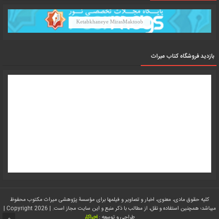
Ketabkhaneye MirasMaktoob
بازدید فروشگاه کتاب میراث
کلیه حقوق مادی، معنوی، اخبار و تصاویر و فیلمها برای مؤسسۀ پژوهشی میراث مکتوب محفوظ
میباشد؛ همچنین استفاده و نقل، از مطالب با ذکر منبع و این سایت مجاز است. | Copyright 2026 |
طراحی و توسعه :
اجراکار