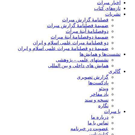
اخبار میراث
تازه‌های کتاب
نشریات
فصلنامۀ گزارش میراث
ضمیمۀ فصلنامۀ گزارش میراث
دوفصلنامۀ آینۀ میراث
ضمیمۀ دوفصلنامۀ آینۀ میراث
دو فصلنامۀ میراث علمی اسلام و ایران
ضمیمۀ دو فصلنامۀ میراث علمی اسلام و ایران
نشست‌ها و همایش‌ها
نشستهای علمی – پژوهشی
همایش های داخلی و بین المللی
گالری
گزارش تصویری
پادکست‌ها
ویدئو
یاد مفاخر
نسخه و سند
نگاره
با میراث
درباره ما
تماس با ما
عضویت در خبرنامه
کتابشناسی