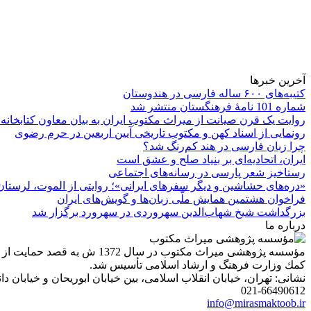
آخرین خبرها
کتیبه‌های ۶۰۰ ساله فارسی در هندوستان
شماره 101 نامۀ فرهنگستان منتشر شد
روایت یک قرن صیانت از میراث مکتوب ایران به بیان معاون کتابخانه
رونمایی از اسناد کهن و مکتوب تاریخی آیین اربعین در حرم رضوی
چرا زبان فارسی در هند کم‌رنگ شد؟
ایران، اتحادیه‌ای بر بنیاد صلح و عشق است
رستاخیز شعر پارسی در رسانه‌های اجتماعی
«دره‌های حشاشین و دیگر سفرهای ایرانی»؛ روایتی از الموت، لرستان 
فراخوان هشتمین همایش ملّی زبان‌ها و گویش‌های ایران
بزرگداشت شیخ شهاب‌الدین سهروردی در سهرورد برگزار شد
درباره ما
مؤسسه پژوهشی میراث مكتوب 
كمك وزارت فرهنگ و ارشاد اسلامی تأسیس شد.
نشانی: تهران، خیابان انقلاب اسلامی، بین خیابان ابوریحان و خیابان دانشگاه، شمارۀ 1182 (ساختمان
021-66490612
info@mirasmaktoob.ir