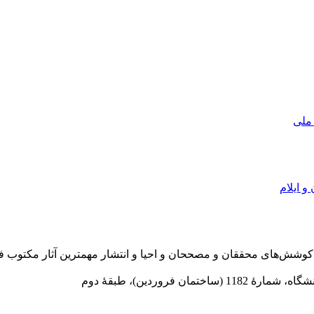
 ملی
و ایلام
در سال 1372 ش به قصد حمایت از كوشش‌های محققان و مصححان و احیا و انتشار مهمترین
 فروردین)، طبقۀ دوم