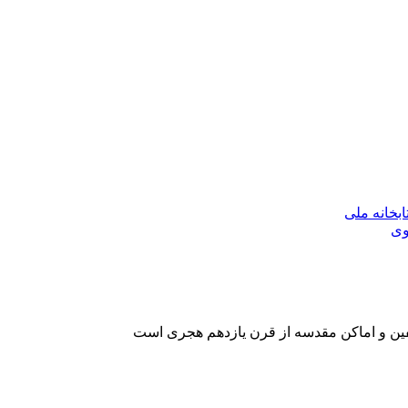
بخانه ملی
وی
یفین و اماکن مقدسه از قرن یازدهم هجری است