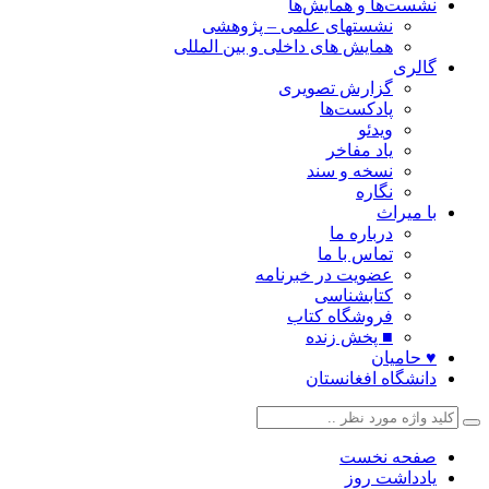
نشست‌ها و همایش‌ها
نشستهای علمی – پژوهشی
همایش های داخلی و بین المللی
گالری
گزارش تصویری
پادکست‌ها
ویدئو
یاد مفاخر
نسخه و سند
نگاره
با میراث
درباره ما
تماس با ما
عضویت در خبرنامه
کتابشناسی
فروشگاه کتاب
■ پخش زنده
♥ حامیان
دانشگاه افغانستان
صفحه نخست
یادداشت روز