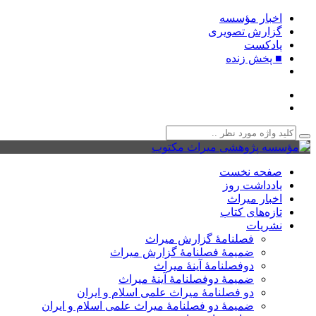
اخبار مؤسسه
گزارش تصویری
پادکست‌
■ پخش زنده
صفحه نخست
یادداشت روز
اخبار میراث
تازه‌های کتاب
نشریات
فصلنامۀ گزارش میراث
ضمیمۀ فصلنامۀ گزارش میراث
دوفصلنامۀ آینۀ میراث
ضمیمۀ دوفصلنامۀ آینۀ میراث
دو فصلنامۀ میراث علمی اسلام و ایران
ضمیمۀ دو فصلنامۀ میراث علمی اسلام و ایران