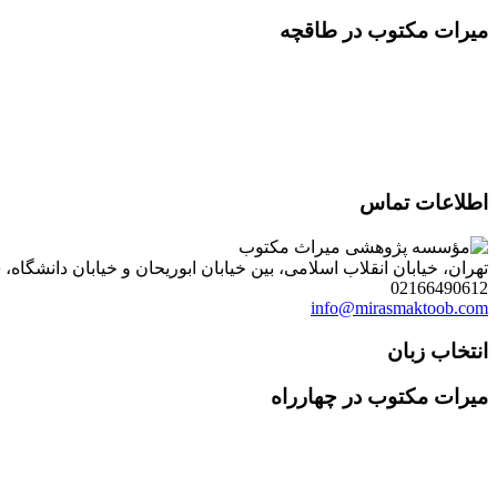
میرات مکتوب در طاقچه
اطلاعات تماس
تهران، خیابان انقلاب اسلامی، بین خیابان ابوریحان و خیابان دانشگاه، شمارۀ 1182 (ساختمان فروردین)، طبقۀ دوم، واحد 8 ، روابط عمومی مؤسسه پژوهی میراث مکتوب؛ صندوق
02166490612
info@mirasmaktoob.com
انتخاب زبان
میرات مکتوب در چهارراه