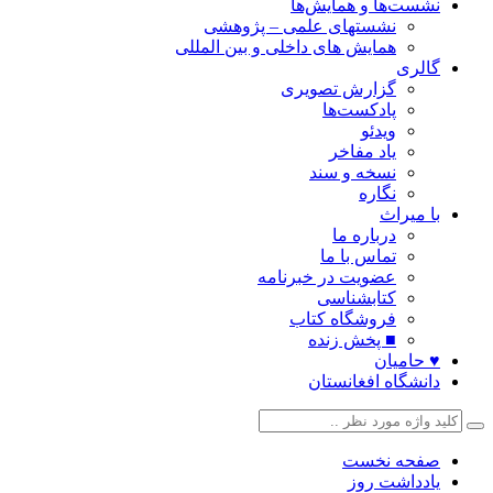
نشست‌ها و همایش‌ها
نشستهای علمی – پژوهشی
همایش های داخلی و بین المللی
گالری
گزارش تصویری
پادکست‌ها
ویدئو
یاد مفاخر
نسخه و سند
نگاره
با میراث
درباره ما
تماس با ما
عضویت در خبرنامه
کتابشناسی
فروشگاه کتاب
■ پخش زنده
♥ حامیان
دانشگاه افغانستان
صفحه نخست
یادداشت روز