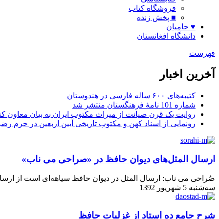
فروشگاه کتاب
■ پخش زنده
♥ حامیان
دانشگاه افغانستان
فهرست
آخرین اخبار
کتیبه‌های ۶۰۰ ساله فارسی در هندوستان
شماره 101 نامۀ فرهنگستان منتشر شد
روایت یک قرن صیانت از میراث مکتوب ایران به بیان معاون کتا
رونمایی از اسناد کهن و مکتوب تاریخی آیین اربعین در حرم رض
ارسال المثل‌های دیوان حافظ در «صراحی می ناب»
صُراحی می ناب: ارسال المثل در دیوان حافظ سیاهه‌ای است از ارسا
سه‌شنبه 5 شهریور 1392
شرح جامع ده استاد از غزلیات حافظ