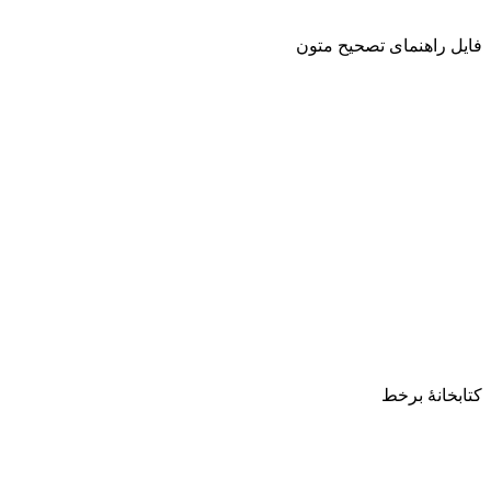
فایل راهنمای تصحیح متون
کتابخانۀ برخط