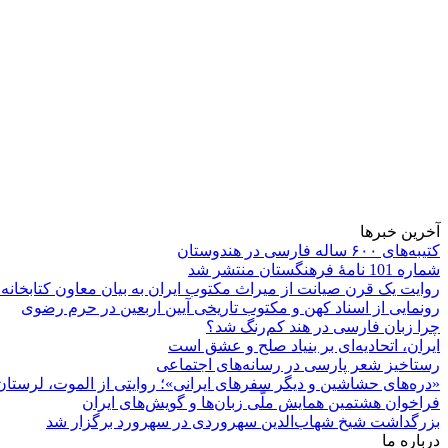
آخرین خبرها
کتیبه‌های ۶۰۰ ساله فارسی در هندوستان
شماره 101 نامۀ فرهنگستان منتشر شد
روایت یک قرن صیانت از میراث مکتوب ایران به بیان معاون کتابخانه
رونمایی از اسناد کهن و مکتوب تاریخی آیین اربعین در حرم رضوی
چرا زبان فارسی در هند کم‌رنگ شد؟
ایران، اتحادیه‌ای بر بنیاد صلح و عشق است
رستاخیز شعر پارسی در رسانه‌های اجتماعی
«دره‌های حشاشین و دیگر سفرهای ایرانی»؛ روایتی از الموت، لرستان 
فراخوان هشتمین همایش ملّی زبان‌ها و گویش‌های ایران
بزرگداشت شیخ شهاب‌الدین سهروردی در سهرورد برگزار شد
درباره ما