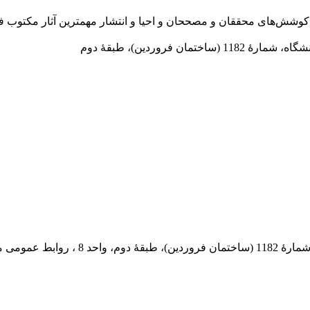
در سال 1372 ش به قصد حمایت از كوشش‌های محققان و مصححان و احیا و انتشار مهمترین
 فروردین)، طبقۀ دوم
 پستی: 569-13185