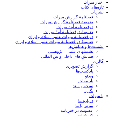
اخبار میراث
تازه‌های کتاب
نشریات
فصلنامۀ گزارش میراث
ضمیمۀ فصلنامۀ گزارش میراث
دوفصلنامۀ آینۀ میراث
ضمیمۀ دوفصلنامۀ آینۀ میراث
دو فصلنامۀ میراث علمی اسلام و ایران
ضمیمۀ دو فصلنامۀ میراث علمی اسلام و ایران
نشست‌ها و همایش‌ها
نشستهای علمی – پژوهشی
همایش های داخلی و بین المللی
گالری
گزارش تصویری
پادکست‌ها
ویدئو
یاد مفاخر
نسخه و سند
نگاره
با میراث
درباره ما
تماس با ما
عضویت در خبرنامه
کتابشناسی