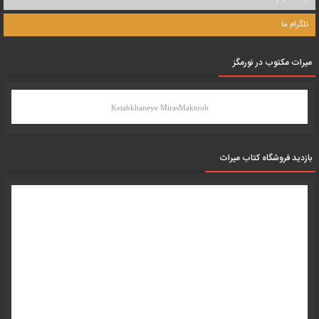
تلگرام ما
میرات مکتوب در نورمگز
Ketabkhaneye MirasMaktoob
بازدید فروشگاه کتاب میراث