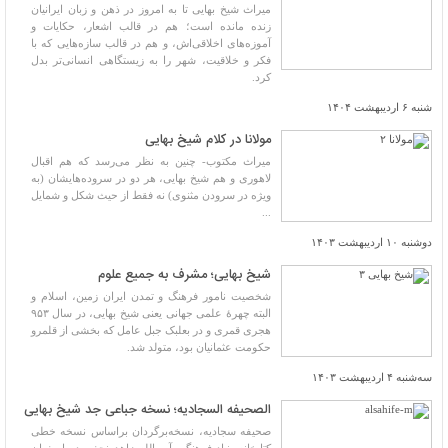
میراث شیخ بهایی تا به امروز در ذهن و زبان ایرانیان
زنده مانده است؛ هم در قالب اشعار، حکایات و
آموزه‌های اخلاقی‌اش، و هم در قالب سازه‌هایی که با
فکر و خلاقیت، شهر را به زیستگاهی انسانی‌تر بدل
کرد.
شنبه ۶ اردیبهشت ۱۴۰۴
مولانا در کلام شیخ بهایی
میراث مکتوب- چنین به نظر می‌رسد که هم اقبال
لاهوری و هم شیخ بهایی، هر دو در سروده‌هایشان (به
ویژه در سرودن مثنوی) نه فقط از حیث شکل و شمایل
...
دوشنبه ۱۰ اردیبهشت ۱۴۰۳
شیخ بهایی؛ مشرف به جمیع علوم
شخصیت نامور فرهنگ و تمدن ایران‌ زمین، اسلام و
البته چهرۀ علمی جهانی یعنی شیخ بهایی، در سال ۹۵۳
هجری قمری و در بعلبک جبل عامل که بخشی از قلمرو
حکومت عثمانیان بود، متولد شد.
سه‌شنبه ۴ اردیبهشت ۱۴۰۳
الصحیفه السجادیه؛ نسخه جباعی جد شیخ بهایی
صحیفه سجادیه، نسخه‌برگردان براساس نسخه خطی