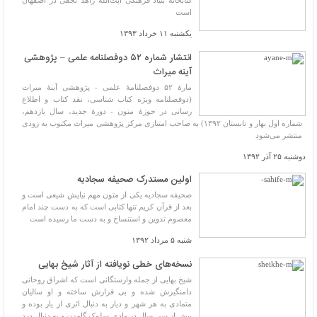
کتابخانه بنیاد فرهنگی آیت‌الله زاهد نجفی در اصفهان
است
یکشنبه ۱۱ خرداد ۱۳۹۳
انتشار شماره ۵۲ دوفصلنامه علمی – پژوهشی
آینه میراث
مارۀ ۵۲ دوفصلنامۀ علمی - پژوهشی آینۀ میراث
(دوفصلنامه ویژه کتاب شناسی، نقد کتاب و اطلاع
رسانی در حوزۀ متون - دورۀ جدید، سال یازدهم،
شماره اول بهار و تابستان ۱۳۹۲) به صاحب امتیازی مرکز پژوهشی میراث مکتوب به زودی
منتشر می‌شود
دوشنبه ۲۵ آذر ۱۳۹۲
اولین مستدرک صحیفه سجادیه
صحیفه سجادیه یکی از متون مهم نیایش شیعی است و
بعد از قرآن کریم تنها کتابی است که به دست چند امام
معصوم تدوین و استنساخ و به دست ما رسیده است
شنبه ۵ مرداد ۱۳۹۲
نسخه‌های خطی نویافته از آثار شیخ بهایی
شیخ بهایی از جمله وارستگانی است که اشراق روحانی
دامنگیرش شده و بی قرارش ساخته و او سالیان
متمادی به هر شهر و دیار به دنبال اثری از یار بوده و
بیش از سی سال در وادی سلوک گامزن و به دنبال درد