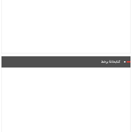
کتابخانۀ برخط