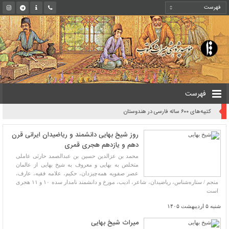
فهرست
کتیبه‌های ۶۰۰ ساله فارسی در هندوستان
روز شیخ بهایی دانشمند و ریاضیدان ایرانی قرن
دهم و یازدهم هجری قمری
محمد بن عزالدین حسین بن عبدالصمد حارثی عاملی
متخلص به بهایی و معروف به شیخ بهایی از عالمان
عصر صفویه همه‌چیزدان، حکیم، علامه فقیه، عارف،
منجم / ستاره‌شناس، ریاضیدان، شاعر، ادیب، مورخ و دانشمند نامدار سده ۱۰ و ۱۱ هجری
است
شنبه ۵ اردیبهشت ۱۴۰۵
میراث شیخ بهایی