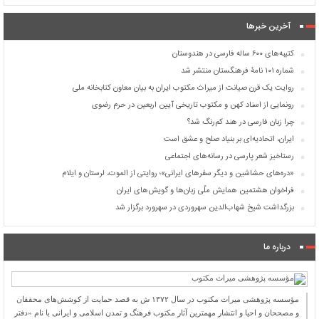
آخرین خبرها
کتیبه‌های ۶۰۰ ساله فارسی در هندوستان
شماره ۱۰۱ نامۀ فرهنگستان منتشر شد
روایت یک قرن صیانت از میراث مکتوب ایران به بیان معاون کتابخانه ملی
رونمایی از اسناد کهن و مکتوب تاریخی آیین اربعین در حرم رضوی
چرا زبان فارسی در هند کم‌رنگ شد؟
ایران، اتحادیه‌ای بر بنیاد صلح و عشق است
رستاخیز شعر پارسی در رسانه‌های اجتماعی
«دره‌های حشاشین و دیگر سفرهای ایرانی»؛ روایتی از الموت، لرستان و ایلام
فراخوان هشتمین همایش ملّی زبان‌ها و گویش‌های ایران
بزرگداشت شیخ شهاب‌الدین سهروردی در سهرورد برگزار شد
درباره ما
مؤسسه پژوهشی میراث مكتوب در سال ۱۳۷۲ ش به قصد حمایت از كوشش‌های محققان
و مصححان و احیا و انتشار مهمترین آثار مكتوب فرهنگ و تمدن اسلامی و ایرانی با نام «دفتر