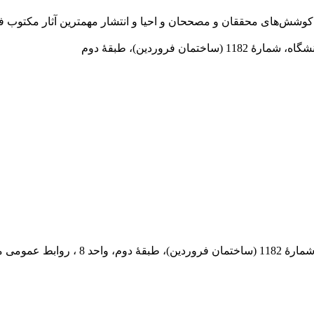
در سال 1372 ش به قصد حمایت از كوشش‌های محققان و مصححان و احیا و انتشار مهمترین
 فروردین)، طبقۀ دوم
 پستی: 569-13185