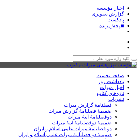
اخبار مؤسسه
گزارش تصویری
پادکست‌
■ پخش زنده
صفحه نخست
یادداشت روز
اخبار میراث
تازه‌های کتاب
نشریات
فصلنامۀ گزارش میراث
ضمیمۀ فصلنامۀ گزارش میراث
دوفصلنامۀ آینۀ میراث
ضمیمۀ دوفصلنامۀ آینۀ میراث
دو فصلنامۀ میراث علمی اسلام و ایران
ضمیمۀ دو فصلنامۀ میراث علمی اسلام و ایران