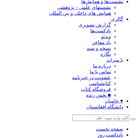
نشست‌ها و همایش‌ها
نشستهای علمی – پژوهشی
همایش های داخلی و بین المللی
گالری
گزارش تصویری
پادکست‌ها
ویدئو
یاد مفاخر
نسخه و سند
نگاره
با میراث
درباره ما
تماس با ما
عضویت در خبرنامه
کتابشناسی
فروشگاه کتاب
■ پخش زنده
♥ حامیان
دانشگاه افغانستان
صفحه نخست
یادداشت روز