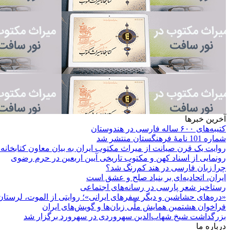
آخرین خبرها
کتیبه‌های ۶۰۰ ساله فارسی در هندوستان
شماره 101 نامۀ فرهنگستان منتشر شد
روایت یک قرن صیانت از میراث مکتوب ایران به بیان معاون کتابخانه
رونمایی از اسناد کهن و مکتوب تاریخی آیین اربعین در حرم رضوی
چرا زبان فارسی در هند کم‌رنگ شد؟
ایران، اتحادیه‌ای بر بنیاد صلح و عشق است
رستاخیز شعر پارسی در رسانه‌های اجتماعی
«دره‌های حشاشین و دیگر سفرهای ایرانی»؛ روایتی از الموت، لرستان 
فراخوان هشتمین همایش ملّی زبان‌ها و گویش‌های ایران
بزرگداشت شیخ شهاب‌الدین سهروردی در سهرورد برگزار شد
درباره ما