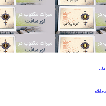
 ملی
و ایلام