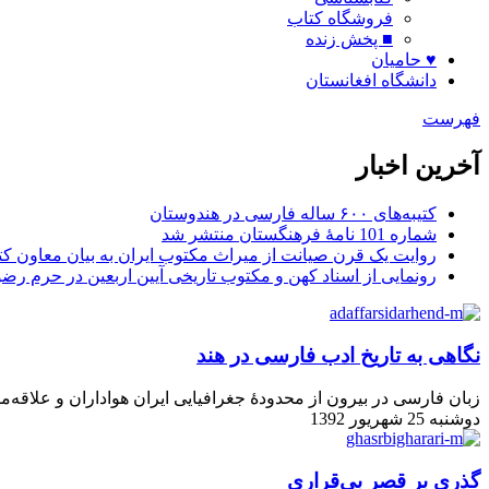
فروشگاه کتاب
■ پخش زنده
♥ حامیان
دانشگاه افغانستان
فهرست
آخرین اخبار
کتیبه‌های ۶۰۰ ساله فارسی در هندوستان
شماره 101 نامۀ فرهنگستان منتشر شد
روایت یک قرن صیانت از میراث مکتوب ایران به بیان معاون کتا
رونمایی از اسناد کهن و مکتوب تاریخی آیین اربعین در حرم رض
نگاهی به تاریخ ادب فارسی در هند
زبان فارسی در بیرون از محدودهٔ جغرافیایی ایران هواداران و علاقه‌من
دوشنبه 25 شهریور 1392
گذری بر قصر بی‌قراری