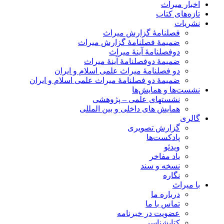
اخبار میراث
تازه‌های کتاب
نشریات
فصلنامۀ گزارش میراث
ضمیمۀ فصلنامۀ گزارش میراث
دوفصلنامۀ آینۀ میراث
ضمیمۀ دوفصلنامۀ آینۀ میراث
دو فصلنامۀ میراث علمی اسلام و ایران
ضمیمۀ دو فصلنامۀ میراث علمی اسلام و ایران
نشست‌ها و همایش‌ها
نشستهای علمی – پژوهشی
همایش های داخلی و بین المللی
گالری
گزارش تصویری
پادکست‌ها
ویدئو
یاد مفاخر
نسخه و سند
نگاره
با میراث
درباره ما
تماس با ما
عضویت در خبرنامه
کتابشناسی