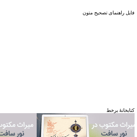
فایل راهنمای تصحیح متون
کتابخانۀ برخط